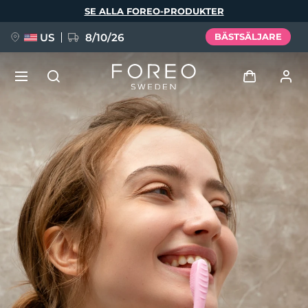
Hoppa
SE ALLA FOREO-PRODUKTER
till
huvudinnehåll
US
8/10/26
BÄSTSÄLJARE
NYHET
Logga in
Språk
BREAKING NEWS
Användarprofil
English
Deutsch
Español
Mina enheter
FAQ™ Pure Beauty-Tech Elixir
Français
Italiano
Português
Mina beställningar
Polski
Svenska
Русский
Türkçe
简体中文
繁體中文
Mina adresser
issa™ Teeth Whitening Set
Mina prenumerationer