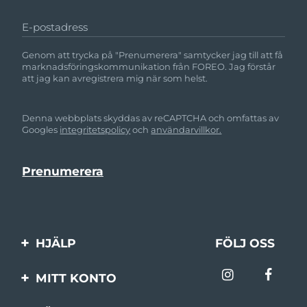
E-postadress
Genom att trycka på "Prenumerera" samtycker jag till att få
marknadsföringskommunikation från FOREO. Jag förstår
att jag kan avregistrera mig när som helst.
Denna webbplats skyddas av reCAPTCHA och omfattas av
Googles
integritetspolicy
och
användarvillkor.
HJÄLP
FÖLJ OSS
Kontakta oss
MITT KONTO
Beställningar & leverans
Produktregistrering