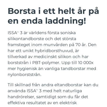
SVENSK SKÖNHETSRUTIN
Österrike
Förväntad leverans
8/9/26
Borsta i ett helt år på
en enda laddning!
Bahrain
Förväntad leverans
8/10/26
Ansiktsrengöring
Ansiktslyft
Belgien
Förväntad leverans
8/9/26
ISSA
3 är världens första soniska
TM
LUNA™ 4-paket
BEAR™ 2-paket
silikontandborste och det största
Bermuda
Förväntad leverans
8/15/26
Anti-aging massage
Microcurrent toning
framsteget inom munvården på 70 år. Den
har ett unikt hybridborsthuvud, är
Bosnien och
Förväntad leverans
8/12/26
tillverkad av medicinskt silikon och har
Återfuktning
Munvård
Hercegovina
LUNA™ 4 Plus
BEAR™ 2 go
borststrån i PBT-polymer. Upp till 10 000x
UFO™ 3-paket
issa™ 4
Massage, LED heating
Microcurrent toning on-the-go
mer hygienisk än vanliga tandborstar med
Brunei
Förväntad leverans
8/14/26
FAQ™ ANTI-AGING-BEHANDLING
Deep facial hydration
Hybrid silicone sonic toothbrush
nylonborststrån.
Bulgarien
Förväntad leverans
8/9/26
NEW
Till skillnad från andra eltandborstar kan du
LUNA™ 4 Men
BEAR™ 2 eyes & lips
UFO™ 3 LED
issa™ 4 plus
använda ISSA
3 med helt naturliga
Kanada
TM
For men, anti-aging massage
Microcurrent line smoothing device
Förväntad leverans
8/13/26
Near-infrared and red light therapy
handrörelser, samtidigt som du får det
Smart hybrid silicone sonic toothbrush
device
Anti-aging
LED-behandlingar
Chile
effektiva resultatet av en elektrisk
Förväntad leverans
8/13/26