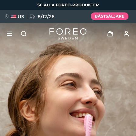
Hoppa
SE ALLA FOREO-PRODUKTER
till
huvudinnehåll
US
8/12/26
BÄSTSÄLJARE
NYHET
Logga in
Språk
BREAKING NEWS
Användarprofil
English
Deutsch
Español
Mina enheter
FAQ™ Pure Beauty-Tech Elixir
Français
Italiano
Português
Mina beställningar
Polski
Svenska
Русский
Türkçe
简体中文
繁體中文
Mina adresser
issa™ Teeth Whitening Set
Mina prenumerationer