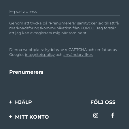
E-postadress
Genom att trycka på "Prenumerera" samtycker jag till att få
marknadsföringskommunikation från FOREO. Jag förstår
att jag kan avregistrera mig när som helst.
Denna webbplats skyddas av reCAPTCHA och omfattas av
Googles
integritetspolicy
och
användarvillkor.
HJÄLP
FÖLJ OSS
Kontakta oss
MITT KONTO
Beställningar & leverans
Produktregistrering