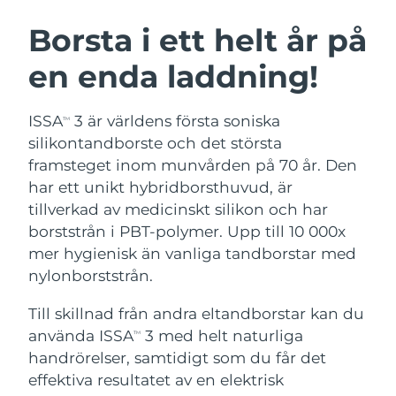
SVENSK SKÖNHETSRUTIN
Österrike
Förväntad leverans
8/11/26
Borsta i ett helt år på
en enda laddning!
Bahrain
Förväntad leverans
8/12/26
Ansiktsrengöring
Ansiktslyft
Belgien
Förväntad leverans
8/11/26
ISSA
3 är världens första soniska
TM
LUNA™ 4-paket
BEAR™ 2-paket
silikontandborste och det största
Bermuda
Förväntad leverans
8/17/26
Anti-aging massage
Microcurrent toning
framsteget inom munvården på 70 år. Den
har ett unikt hybridborsthuvud, är
Bosnien och
Förväntad leverans
8/14/26
tillverkad av medicinskt silikon och har
Återfuktning
Munvård
Hercegovina
LUNA™ 4 Plus
BEAR™ 2 go
borststrån i PBT-polymer. Upp till 10 000x
UFO™ 3-paket
issa™ 4
Massage, LED heating
Microcurrent toning on-the-go
mer hygienisk än vanliga tandborstar med
Brunei
Förväntad leverans
8/16/26
FAQ™ ANTI-AGING-BEHANDLING
Deep facial hydration
Hybrid silicone sonic toothbrush
nylonborststrån.
Bulgarien
Förväntad leverans
8/11/26
NEW
Till skillnad från andra eltandborstar kan du
LUNA™ 4 Men
BEAR™ 2 eyes & lips
UFO™ 3 LED
issa™ 4 plus
använda ISSA
3 med helt naturliga
Kanada
TM
For men, anti-aging massage
Microcurrent line smoothing device
Förväntad leverans
8/15/26
Near-infrared and red light therapy
handrörelser, samtidigt som du får det
Smart hybrid silicone sonic toothbrush
device
Anti-aging
LED-behandlingar
Chile
effektiva resultatet av en elektrisk
Förväntad leverans
8/15/26