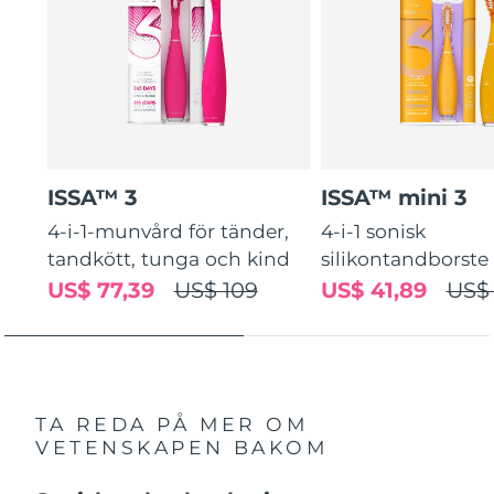
ISSA™ 3
ISSA™ mini 3
4-i-1-munvård för tänder,
4-i-1 sonisk
tandkött, tunga och kind
silikontandborste
US$ 77,39
US$ 109
US$ 41,89
US$
TA REDA PÅ MER OM
VETENSKAPEN BAKOM