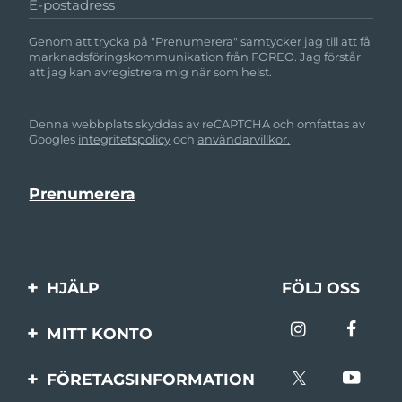
E-postadress
Genom att trycka på "Prenumerera" samtycker jag till att få
marknadsföringskommunikation från FOREO. Jag förstår
att jag kan avregistrera mig när som helst.
Denna webbplats skyddas av reCAPTCHA och omfattas av
Googles
integritetspolicy
och
användarvillkor.
HJÄLP
FÖLJ OSS
Kontakta oss
MITT KONTO
Beställningar & leverans
Produktregistrering
FÖRETAGSINFORMATION
Garantier & returer