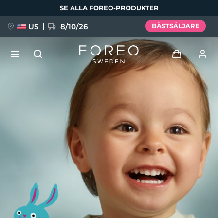
Hoppa
SE ALLA FOREO-PRODUKTER
till
huvudinnehåll
US
8/10/26
BÄSTSÄLJARE
NYHET
Logga in
Språk
BREAKING NEWS
Användarprofil
English
Deutsch
Español
Mina enheter
FAQ™ Pure Beauty-Tech Elixir
Français
Italiano
Português
Mina beställningar
Polski
Svenska
Русский
Türkçe
简体中文
繁體中文
Mina adresser
issa™ Teeth Whitening Set
Mina prenumerationer