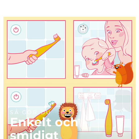
Turkiet
Förväntad leverans
8/10/26
Förenade
Förväntad leverans
8/10/26
Arabemiraten
Storbritannien
Förväntad leverans
8/9/26
USA
Förväntad leverans
8/10/26
Uzbekistan
Förväntad leverans
8/14/26
Vietnam
Förväntad leverans
8/15/26
SÅ GÖR DU
Enkelt och
smidigt