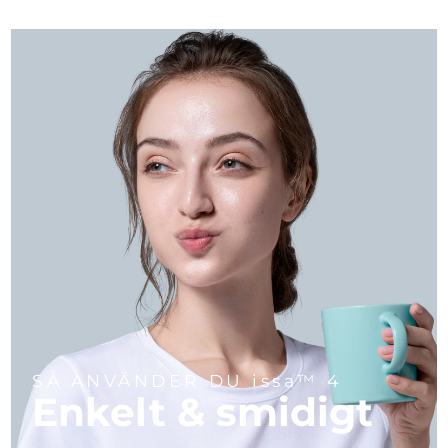
SÅ ANVÄNDER DU issa™ 4
Enkelt & smidigt