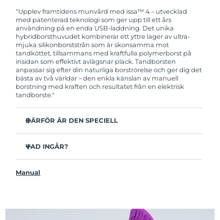
garanti. Det betyder att vi byter ut produkten
utan extra kostnad om du får problem med den
"Upplev framtidens munvård med issa™ 4 – utvecklad
inom två år efter inköpsdatum.
med patenterad teknologi som ger upp till ett års
användning på en enda USB-laddning. Det unika
hybridborsthuvudet kombinerar ett yttre lager av ultra-
mjuka silikonborststrån som är skonsamma mot
tandköttet, tillsammans med kraftfulla polymerborst på
insidan som effektivt avlägsnar plack. Tandborsten
anpassar sig efter din naturliga borströrelse och ger dig det
bästa av två världar – den enkla känslan av manuell
borstning med kraften och resultatet från en elektrisk
tandborste."
DÄRFÖR ÄR DEN SPECIELL
Kliniskt bevisat att förbättra den övergripande
munhälsan med 140% på bara 1 månad.
VAD INGÅR?
Kliniskt bevisad att avlägsna upp till 30 % mer plack än
issa™ 4
en manuell tandborste.
Manual
USB-laddningskabel
Kliniskt bevisat att reducera tandköttsinflammation.
Resefodral
Hybridborsthuvudet håller 2x längre än vanliga
borsthuvuden och behöver endast bytas ut var sjätte
Snabbstartguide
månad.
issa™ Användarmanual