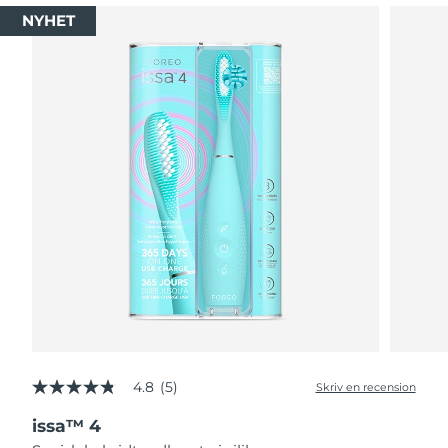
NYHET
4.8
(5)
Skriv en recension
4.8
av
issa™ 4
5
stjärnor,