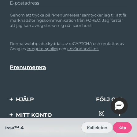
E-postadress
Genom att trycka på "Prenumerera" samtycker jag till att få
marknadsföringskommunikation från FOREO. Jag förstår
att jag kan avregistrera mig när som helst.
Denna webbplats skyddas av reCAPTCHA och omfattas av
Googles
integritetspolicy
och
användarvillkor.
HJÄLP
FÖLJ OSS
Kontakta oss
MITT KONTO
Beställningar & leverans
Produktregistrering
issa™ 4
Kollektion
Köp
FÖRETAGSINFORMATION
Garantier & returer