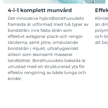
4-i-1 komplett munvård
Effe
Macao SAR
Förväntad leverans
8/11/26
Det innovativa hybridborsthuvudets
Klinis
Malaysia
Förväntad leverans
8/12/26
framsida är utformad med två typer av
än din
borststrån: inre fasta strån som
polym
Malta
Förväntad leverans
8/9/26
effektivt avlägsnar plack och rengör
och bi
tänderna, samt yttre, omslutande
att bö
Mexiko
Förväntad leverans
8/13/26
borststrån i mjukt, ultrahygieniskt
silikon som skonsamt masserar
Monaco
Förväntad leverans
8/10/26
tandköttet. Borsthuvudets baksida är
utrustad med en strukturerad yta för
Nederländerna
Förväntad leverans
8/9/26
effektiv rengöring av både tunga och
kinder.
Nya Zeeland
Förväntad leverans
8/9/26
Norge
Förväntad leverans
8/9/26
Oman
Förväntad leverans
8/12/26