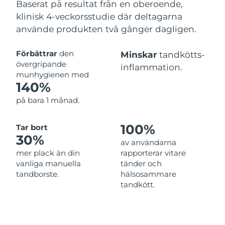
Baserat på resultat från en oberoende,
klinisk 4-veckorsstudie där deltagarna
använde produkten två gånger dagligen.
Förbättrar
den
Minskar
tandkötts-
övergripande
inflammation.
munhygienen med
140%
på bara 1 månad.
100%
Tar bort
30%
av användarna
mer plack än din
rapporterar vitare
vanliga manuella
tänder och
tandborste.
hälsosammare
tandkött.