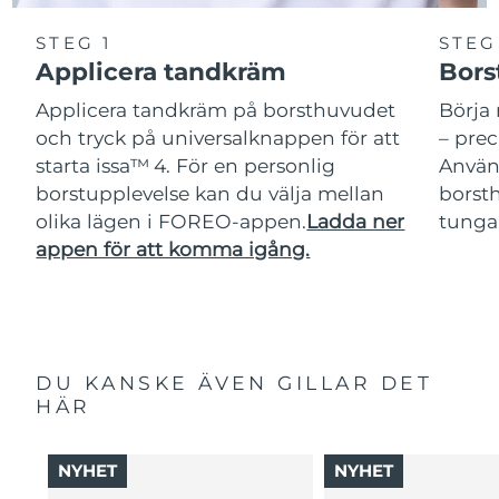
STEG 1
STEG
Applicera tandkräm
Bors
Applicera tandkräm på borsthuvudet
Börja 
och tryck på universalknappen för att
– pre
starta issa™ 4. För en personlig
Använ
borstupplevelse kan du välja mellan
borsth
olika lägen i FOREO-appen.
Ladda ner
tunga
appen för att komma igång.
DU KANSKE ÄVEN GILLAR DET
HÄR
NYHET
NYHET