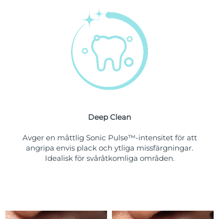
Turkiet
Förväntad leverans
8/10/26
Förenade
Förväntad leverans
8/10/26
Arabemiraten
Storbritannien
Förväntad leverans
8/9/26
USA
Förväntad leverans
8/10/26
Uzbekistan
Förväntad leverans
8/14/26
Deep Clean
Vietnam
Förväntad leverans
8/15/26
Avger en måttlig Sonic Pulse™-intensitet för att
angripa envis plack och ytliga missfärgningar.
Idealisk för svåråtkomliga områden.