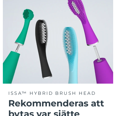
Välj mellan tre borstlägen – Deep Clean, Whitening och
Sensitive – för en personligt anpassad rengöring.
Utrustad med avancerad Sonic Pulse-teknologi med
upp till 11 000 högfrekventa pulser per minut.
Få tillgång till personligt anpassade borstlägen via
FOREO For You-appen.
ISSA™ HYBRID BRUSH HEAD
Rekommenderas att
bytas var sjätte