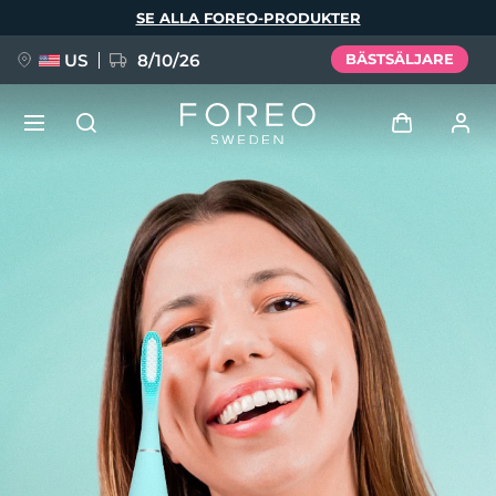
Hoppa
SE ALLA FOREO-PRODUKTER
till
huvudinnehåll
US
8/10/26
BÄSTSÄLJARE
NYHET
Logga in
Språk
BREAKING NEWS
Användarprofil
English
Deutsch
Español
Mina enheter
FAQ™ Pure Beauty-Tech Elixir
Français
Italiano
Português
Mina beställningar
Polski
Svenska
Русский
Türkçe
简体中文
繁體中文
Mina adresser
issa™ Teeth Whitening Set
Mina prenumerationer