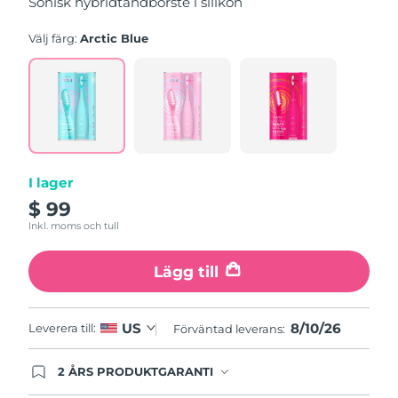
Sonisk hybridtandborste i silikon
genomsnittligt
betyg.
Read
Välj färg:
Arctic Blue
5
Reviews.
Länk
till
samma
sida.
I lager
$ 99
Inkl. moms och tull
Lägg till
8/10/26
US
Leverera till:
Förväntad leverans:
2 ÅRS PRODUKTGARANTI
Produkten levereras med FOREOs heltäckande