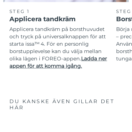
STEG 1
STEG
Applicera tandkräm
Bors
Applicera tandkräm på borsthuvudet
Börja 
och tryck på universalknappen för att
– pre
starta issa™ 4. För en personlig
Använ
borstupplevelse kan du välja mellan
borsth
olika lägen i FOREO-appen.
Ladda ner
tunga
appen för att komma igång.
DU KANSKE ÄVEN GILLAR DET
HÄR