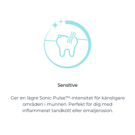
Singapore
Förväntad leverans
12/08/2026
Slovakien
Förväntad leverans
10/08/2026
Slovenien
Förväntad leverans
10/08/2026
Sydafrika
Förväntad leverans
18/08/2026
Sydkorea
Förväntad leverans
12/08/2026
Spanien
Förväntad leverans
10/08/2026
Sensitive
Sverige
Förväntad leverans
10/08/2026
Ger en lägre Sonic Pulse™-intensitet för känsligare
Schweiz
Förväntad leverans
10/08/2026
områden i munnen. Perfekt för dig med
inflammerat tandkött eller emaljerosion.
Taiwan
Förväntad leverans
15/08/2026
Thailand
Förväntad leverans
14/08/2026