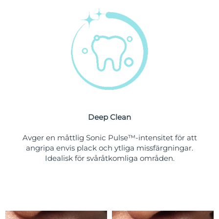
Turkiet
Förväntad leverans
11/08/2026
Förenade
Förväntad leverans
11/08/2026
Arabemiraten
Storbritannien
Förväntad leverans
10/08/2026
USA
Förväntad leverans
11/08/2026
Uzbekistan
Deep Clean
Förväntad leverans
15/08/2026
Avger en måttlig Sonic Pulse™-intensitet för att
Vietnam
Förväntad leverans
16/08/2026
angripa envis plack och ytliga missfärgningar.
Idealisk för svåråtkomliga områden.