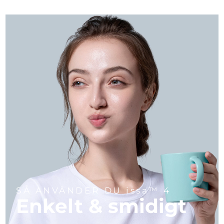
SÅ ANVÄNDER DU issa™ 4
Enkelt & smidigt