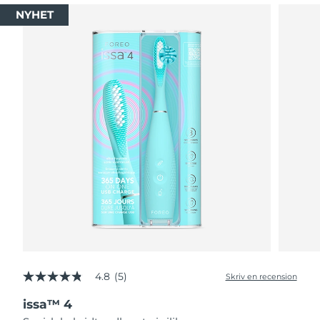
NYHET
4.8
(5)
Skriv en recension
4.8
av
issa™ 4
5
stjärnor,