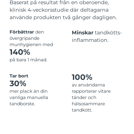
Baserat på resultat från en oberoende,
klinisk 4-veckorsstudie där deltagarna
använde produkten två gånger dagligen.
Förbättrar
den
Minskar
tandkötts-
övergripande
inflammation.
munhygienen med
140%
på bara 1 månad.
100%
Tar bort
30%
av användarna
mer plack än din
rapporterar vitare
vanliga manuella
tänder och
tandborste.
hälsosammare
tandkött.