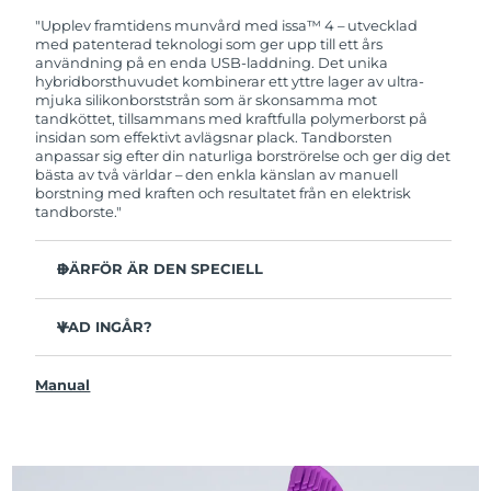
garanti. Det betyder att vi byter ut produkten
utan extra kostnad om du får problem med den
"Upplev framtidens munvård med issa™ 4 – utvecklad
inom två år efter inköpsdatum.
med patenterad teknologi som ger upp till ett års
användning på en enda USB-laddning. Det unika
hybridborsthuvudet kombinerar ett yttre lager av ultra-
mjuka silikonborststrån som är skonsamma mot
tandköttet, tillsammans med kraftfulla polymerborst på
insidan som effektivt avlägsnar plack. Tandborsten
anpassar sig efter din naturliga borströrelse och ger dig det
bästa av två världar – den enkla känslan av manuell
borstning med kraften och resultatet från en elektrisk
tandborste."
DÄRFÖR ÄR DEN SPECIELL
Kliniskt bevisat att förbättra den övergripande
munhälsan med 140% på bara 1 månad.
VAD INGÅR?
Kliniskt bevisad att avlägsna upp till 30 % mer plack än
issa™ 4
en manuell tandborste.
Manual
USB-laddningskabel
Kliniskt bevisat att reducera tandköttsinflammation.
Resefodral
Hybridborsthuvudet håller 2x längre än vanliga
borsthuvuden och behöver endast bytas ut var sjätte
Snabbstartguide
månad.
issa™ Användarmanual