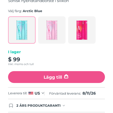
Sonisk hybridtandborste i silikon
genomsnittligt
betyg.
Read
Välj färg:
Arctic Blue
5
Reviews.
Länk
till
samma
sida.
I lager
$ 99
Inkl. moms och tull
Lägg till
8/11/26
US
Leverera till:
Förväntad leverans:
2 ÅRS PRODUKTGARANTI
Produkten levereras med FOREOs heltäckande