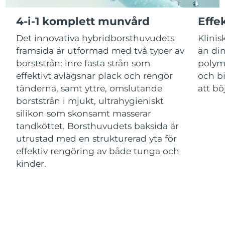
Luxemburg
Förväntad leverans
10/08/2026
4-i-1 komplett munvård
Effe
Macao SAR
Förväntad leverans
12/08/2026
Det innovativa hybridborsthuvudets
Klinis
framsida är utformad med två typer av
än din
Malaysia
Förväntad leverans
13/08/2026
borststrån: inre fasta strån som
polym
effektivt avlägsnar plack och rengör
och bi
Malta
Förväntad leverans
10/08/2026
tänderna, samt yttre, omslutande
att bö
Mexiko
borststrån i mjukt, ultrahygieniskt
Förväntad leverans
14/08/2026
silikon som skonsamt masserar
Monaco
Förväntad leverans
11/08/2026
tandköttet. Borsthuvudets baksida är
utrustad med en strukturerad yta för
Nederländerna
Förväntad leverans
10/08/2026
effektiv rengöring av både tunga och
kinder.
Nya Zeeland
Förväntad leverans
10/08/2026
Norge
Förväntad leverans
10/08/2026
Oman
Förväntad leverans
13/08/2026