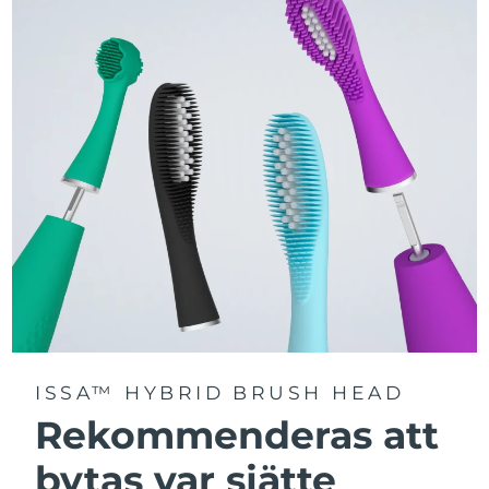
Välj mellan tre borstlägen – Deep Clean, Whitening och
Sensitive – för en personligt anpassad rengöring.
Utrustad med avancerad Sonic Pulse-teknologi med
upp till 11 000 högfrekventa pulser per minut.
Få tillgång till personligt anpassade borstlägen via
FOREO For You-appen.
ISSA™ HYBRID BRUSH HEAD
Rekommenderas att
bytas var sjätte