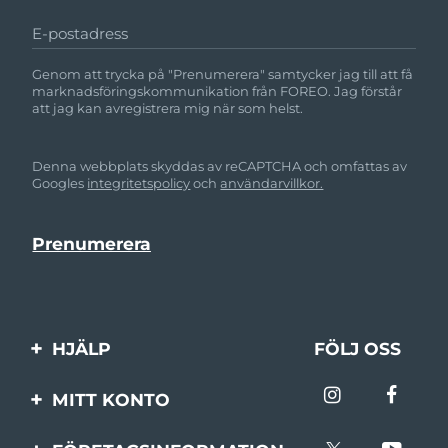
E-postadress
Genom att trycka på "Prenumerera" samtycker jag till att få
marknadsföringskommunikation från FOREO. Jag förstår
att jag kan avregistrera mig när som helst.
Denna webbplats skyddas av reCAPTCHA och omfattas av
Googles
integritetspolicy
och
användarvillkor.
HJÄLP
FÖLJ OSS
Kontakta oss
MITT KONTO
Beställningar & leverans
Produktregistrering