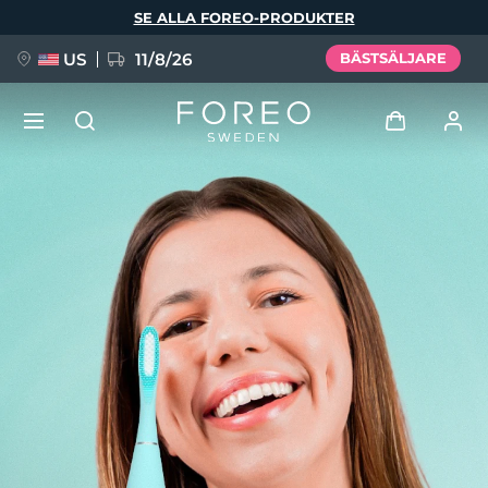
Hoppa
SE ALLA FOREO-PRODUKTER
till
huvudinnehåll
US
11/8/26
BÄSTSÄLJARE
NYHET
Logga in
Språk
BREAKING NEWS
Användarprofil
English
Deutsch
Español
Mina enheter
FAQ™ Pure Beauty-Tech Elixir
Français
Italiano
Português
Mina beställningar
Polski
Svenska
Русский
Türkçe
简体中文
繁體中文
Mina adresser
issa™ Teeth Whitening Set
Mina prenumerationer