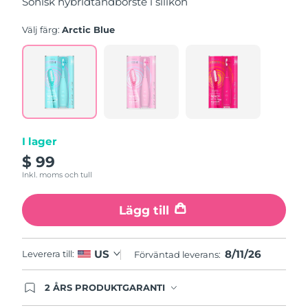
Sonisk hybridtandborste i silikon
stars,
average
rating
Välj färg:
Arctic Blue
value.
Read
5
Reviews.
Same
page
link.
I lager
$ 99
Inkl. moms och tull
Lägg till
8/11/26
US
Leverera till:
Förväntad leverans:
2 ÅRS PRODUKTGARANTI
Produkten levereras med FOREOs heltäckande