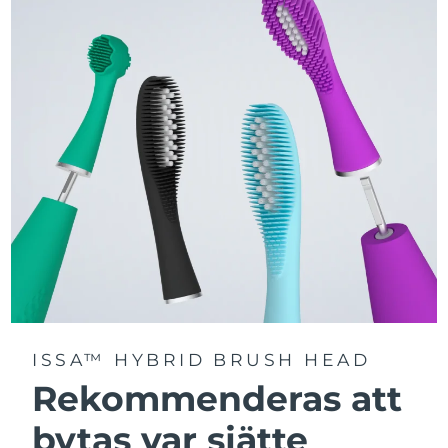
Välj mellan tre borstlägen – Deep Clean, Whitening och
Sensitive – för en personligt anpassad rengöring.
Utrustad med avancerad Sonic Pulse-teknologi med
upp till 11 000 högfrekventa pulser per minut.
Få tillgång till personligt anpassade borstlägen via
FOREO For You-appen.
ISSA™ HYBRID BRUSH HEAD
Rekommenderas att
bytas var sjätte