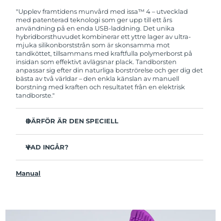
garanti. Det betyder att vi byter ut produkten
utan extra kostnad om du får problem med den
"Upplev framtidens munvård med issa™ 4 – utvecklad
inom två år efter inköpsdatum.
med patenterad teknologi som ger upp till ett års
användning på en enda USB-laddning. Det unika
hybridborsthuvudet kombinerar ett yttre lager av ultra-
mjuka silikonborststrån som är skonsamma mot
tandköttet, tillsammans med kraftfulla polymerborst på
insidan som effektivt avlägsnar plack. Tandborsten
anpassar sig efter din naturliga borströrelse och ger dig det
bästa av två världar – den enkla känslan av manuell
borstning med kraften och resultatet från en elektrisk
tandborste."
DÄRFÖR ÄR DEN SPECIELL
Kliniskt bevisat att förbättra den övergripande
munhälsan med 140% på bara 1 månad.
VAD INGÅR?
Kliniskt bevisad att avlägsna upp till 30 % mer plack än
issa™ 4
en manuell tandborste.
Manual
USB-laddningskabel
Kliniskt bevisat att reducera tandköttsinflammation.
Resefodral
Hybridborsthuvudet håller 2x längre än vanliga
borsthuvuden och behöver endast bytas ut var sjätte
Snabbstartguide
månad.
issa™ Användarmanual