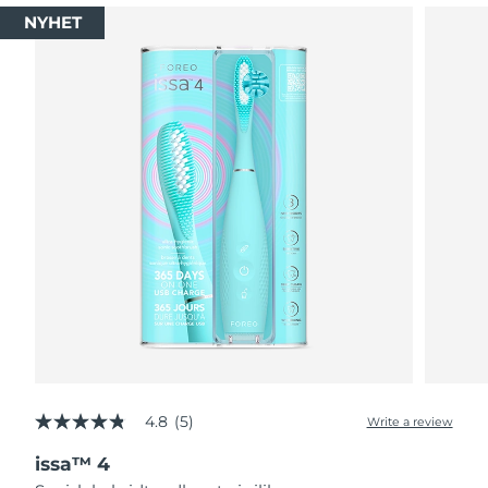
NYHET
4.8
(5)
Write a review
4.8
out
issa™ 4
of
5