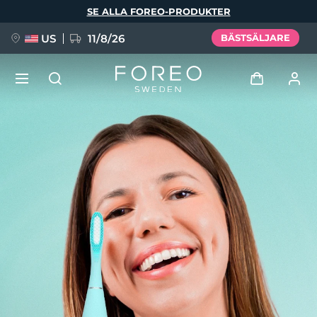
Hoppa
SE ALLA FOREO-PRODUKTER
till
huvudinnehåll
US
11/8/26
BÄSTSÄLJARE
NYHET
Logga in
Språk
BREAKING NEWS
Användarprofil
English
Deutsch
Español
Mina enheter
FAQ™ Pure Beauty-Tech Elixir
Français
Italiano
Português
Mina beställningar
Polski
Svenska
Русский
Türkçe
简体中文
繁體中文
Mina adresser
issa™ Teeth Whitening Set
Mina prenumerationer