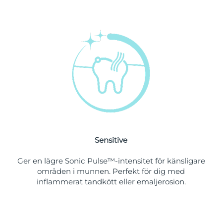
Singapore
Förväntad leverans
12/08/2026
Slovakien
Förväntad leverans
10/08/2026
Slovenien
Förväntad leverans
10/08/2026
Sydafrika
Förväntad leverans
18/08/2026
Sydkorea
Förväntad leverans
12/08/2026
Spanien
Förväntad leverans
10/08/2026
Sensitive
Sverige
Förväntad leverans
10/08/2026
Ger en lägre Sonic Pulse™-intensitet för känsligare
Schweiz
Förväntad leverans
10/08/2026
områden i munnen. Perfekt för dig med
inflammerat tandkött eller emaljerosion.
Taiwan
Förväntad leverans
15/08/2026
Thailand
Förväntad leverans
14/08/2026