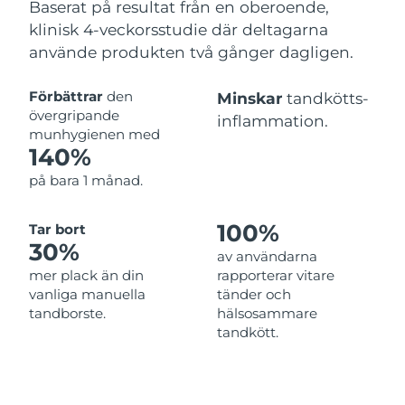
Baserat på resultat från en oberoende,
klinisk 4-veckorsstudie där deltagarna
använde produkten två gånger dagligen.
Förbättrar
den
Minskar
tandkötts-
övergripande
inflammation.
munhygienen med
140%
på bara 1 månad.
100%
Tar bort
30%
av användarna
mer plack än din
rapporterar vitare
vanliga manuella
tänder och
tandborste.
hälsosammare
tandkött.