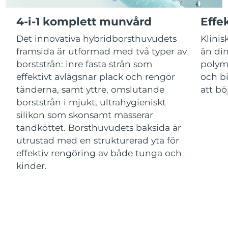
Luxemburg
Förväntad leverans
10/08/2026
4-i-1 komplett munvård
Effe
Macao SAR
Förväntad leverans
12/08/2026
Det innovativa hybridborsthuvudets
Klinis
framsida är utformad med två typer av
än din
Malaysia
Förväntad leverans
13/08/2026
borststrån: inre fasta strån som
polym
effektivt avlägsnar plack och rengör
och bi
Malta
Förväntad leverans
10/08/2026
tänderna, samt yttre, omslutande
att bö
Mexiko
borststrån i mjukt, ultrahygieniskt
Förväntad leverans
14/08/2026
silikon som skonsamt masserar
Monaco
Förväntad leverans
11/08/2026
tandköttet. Borsthuvudets baksida är
utrustad med en strukturerad yta för
Nederländerna
Förväntad leverans
10/08/2026
effektiv rengöring av både tunga och
kinder.
Nya Zeeland
Förväntad leverans
10/08/2026
Norge
Förväntad leverans
10/08/2026
Oman
Förväntad leverans
13/08/2026