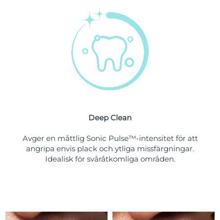
Turkiet
Förväntad leverans
11/08/2026
Förenade
Förväntad leverans
11/08/2026
Arabemiraten
Storbritannien
Förväntad leverans
10/08/2026
USA
Förväntad leverans
11/08/2026
Uzbekistan
Deep Clean
Förväntad leverans
15/08/2026
Avger en måttlig Sonic Pulse™-intensitet för att
Vietnam
Förväntad leverans
16/08/2026
angripa envis plack och ytliga missfärgningar.
Idealisk för svåråtkomliga områden.