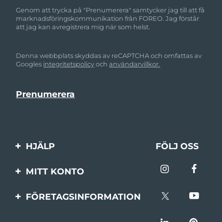
Genom att trycka på "Prenumerera" samtycker jag till att få
marknadsföringskommunikation från FOREO. Jag förstår
att jag kan avregistrera mig när som helst.
Denna webbplats skyddas av reCAPTCHA och omfattas av
Googles
integritetspolicy
och
användarvillkor.
HJÄLP
FÖLJ OSS
Kontakta oss
MITT KONTO
Beställningar & leverans
Produktregistrering
FÖRETAGSINFORMATION
Garantier & returer
Support
Om FOREO