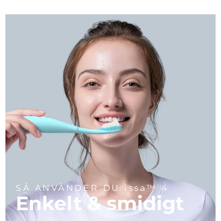
SÅ ANVÄNDER DU issa™ 4
Enkelt & smidigt