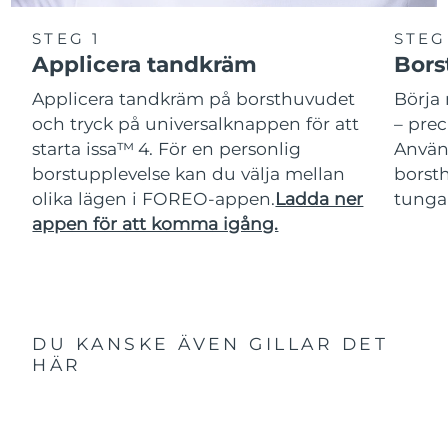
STEG 1
STEG
Applicera tandkräm
Bors
Applicera tandkräm på borsthuvudet
Börja 
och tryck på universalknappen för att
– pre
starta issa™ 4. För en personlig
Använ
borstupplevelse kan du välja mellan
borsth
olika lägen i FOREO-appen.
Ladda ner
tunga
appen för att komma igång.
DU KANSKE ÄVEN GILLAR DET
HÄR