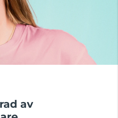
rad av
are.