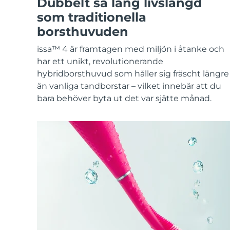
Dubbelt så lång livslängd
KIWI™-hudvård
All acne treatment devices
All revitalizing eye massagers
Serum
issa™ Teeth Whitening Gel
som traditionella
Advanced pore care essentials
For healthy hair
18% PAP
borsthuvuden
Kosmetika
Man
issa™ 4 är framtagen med miljön i åtanke och
har ett unikt, revolutionerande
hybridborsthuvud som håller sig fräscht längre
än vanliga tandborstar – vilket innebär att du
Handla allt
bara behöver byta ut det var sjätte månad.
FOREO APP
OM FOREO