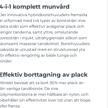
4-i-1 komplett munvård
Det innovativa hybridborsthuvudets framsida
är utformad med två typer av borststrån: inre
fasta strån som effektivt avlägsnar plack och
rengör tänderna, samt yttre, omslutande
borststrån i mjukt, ultrahygieniskt silikon som
skonsamt masserar tandköttet. Borsthuvudets
baksida är utrustad med en strukturerad yta
för effektiv rengöring av både tunga och
kinder.
Effektiv borttagning av plack
Kliniskt bevisat att ta bort 30% mer plack än
din vanliga tandborste. De inre
polymerborstena är mer hållbara än nylon, och
bibehåller sin effektivitet över tid utan att böjas
eller fransa.