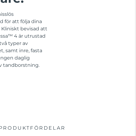
isslös
för att följa dina
Kliniskt bevisad att
issa™ 4 är utrustad
vå typer av
, samt inre, fasta
 Ingen daglig
iv tandborstning.
PRODUKTFÖRDELAR