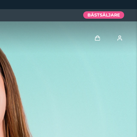
BÄSTSÄLJARE
Logga in
Användarprofil
Mina enheter
Mina beställningar
Mina adresser
Mina prenumerationer