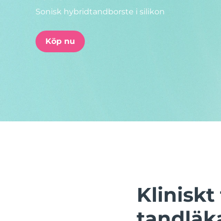
Sonisk hybridtandborste i silikon
issa™ Teeth Whitening Set
Köp nu
FAQ™ Dual LED Panel
POPULÄR
Specialerbjudanden
Bästsäljare
Klinisk
tandläk