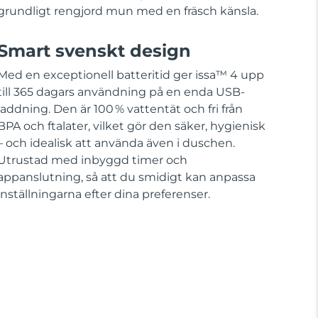
grundligt rengjord mun med en fräsch känsla.
Smart svenskt design
Med en exceptionell batteritid ger issa™ 4 upp
till 365 dagars användning på en enda USB-
laddning. Den är 100 % vattentät och fri från
BPA och ftalater, vilket gör den säker, hygienisk
– och idealisk att använda även i duschen.
Utrustad med inbyggd timer och
appanslutning, så att du smidigt kan anpassa
inställningarna efter dina preferenser.