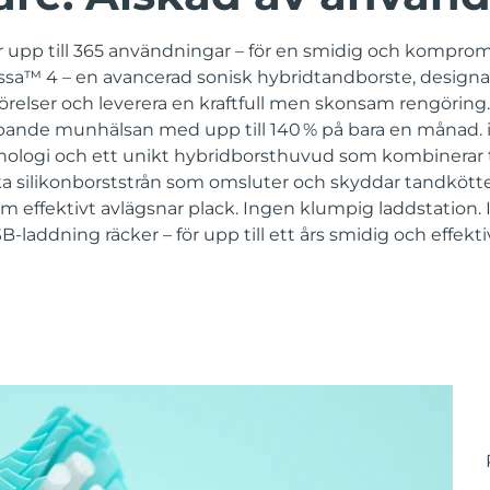
 upp till 365 användningar – för en smidig och komprom
sa™ 4 – en avancerad sonisk hybridtandborste, designad 
örelser och leverera en kraftfull men skonsam rengöring. 
ipande munhälsan med upp till 140 % på bara en månad. 
ologi och ett unikt hybridborsthuvud som kombinerar t
ka silikonborststrån som omsluter och skyddar tandköttet
m effektivt avlägsnar plack. Ingen klumpig laddstation.
-laddning räcker – för upp till ett års smidig och effekt