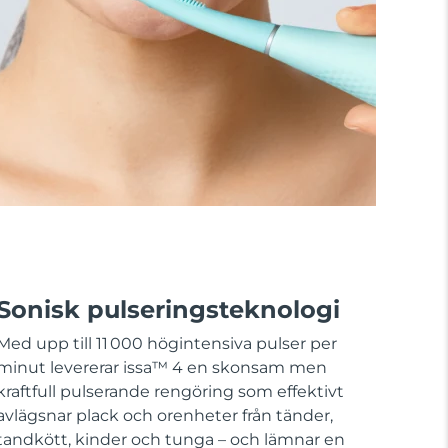
Sonisk pulseringsteknologi
Med upp till 11 000 högintensiva pulser per
minut levererar issa™ 4 en skonsam men
kraftfull pulserande rengöring som effektivt
avlägsnar plack och orenheter från tänder,
tandkött, kinder och tunga – och lämnar en