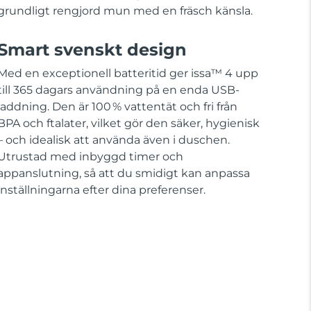
grundligt rengjord mun med en fräsch känsla.
Smart svenskt design
Med en exceptionell batteritid ger issa™ 4 upp
till 365 dagars användning på en enda USB-
laddning. Den är 100 % vattentät och fri från
BPA och ftalater, vilket gör den säker, hygienisk
– och idealisk att använda även i duschen.
Utrustad med inbyggd timer och
appanslutning, så att du smidigt kan anpassa
inställningarna efter dina preferenser.