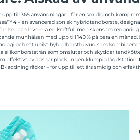
 upp till 365 användningar – för en smidig och komprom
sa™ 4 – en avancerad sonisk hybridtandborste, designad 
örelser och leverera en kraftfull men skonsam rengöring. 
ipande munhälsan med upp till 140 % på bara en månad. 
ologi och ett unikt hybridborsthuvud som kombinerar t
ka silikonborststrån som omsluter och skyddar tandköttet
m effektivt avlägsnar plack. Ingen klumpig laddstation.
-laddning räcker – för upp till ett års smidig och effekt