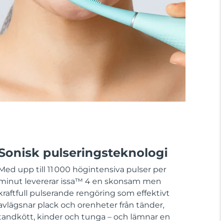
Sonisk pulseringsteknologi
Med upp till 11 000 högintensiva pulser per
minut levererar issa™ 4 en skonsam men
kraftfull pulserande rengöring som effektivt
avlägsnar plack och orenheter från tänder,
tandkött, kinder och tunga – och lämnar en