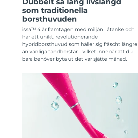
Dubbelt så lång livslängd
KIWI™-hudvård
All acne treatment devices
All revitalizing eye massagers
Serum
issa™ Teeth Whitening Gel
som traditionella
Advanced pore care essentials
For healthy hair
18% PAP
borsthuvuden
Kosmetika
Man
issa™ 4 är framtagen med miljön i åtanke och
har ett unikt, revolutionerande
hybridborsthuvud som håller sig fräscht längre
än vanliga tandborstar – vilket innebär att du
Handla allt
bara behöver byta ut det var sjätte månad.
FOREO APP
OM FOREO