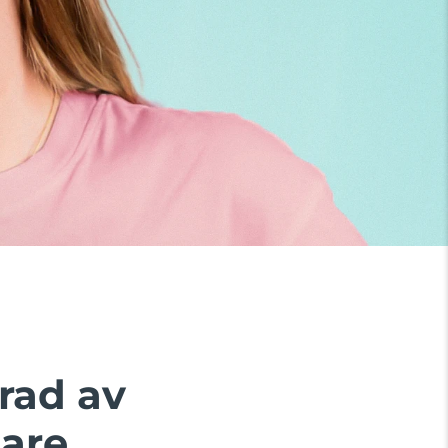
rad av
are.