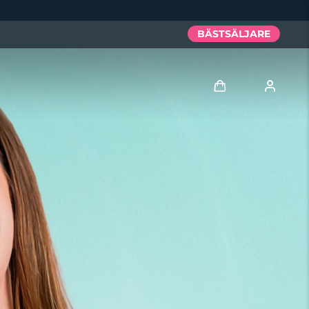
BÄSTSÄLJARE
Logga in
Användarprofil
Mina enheter
Mina beställningar
Mina adresser
Mina prenumerationer