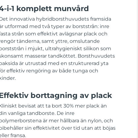
4-i-1 komplett munvård
Det innovativa hybridborsthuvudets framsida
är utformad med två typer av borststrån: inre
fasta strån som effektivt avlägsnar plack och
rengör tänderna, samt yttre, omslutande
borststrån i mjukt, ultrahygieniskt silikon som
skonsamt masserar tandköttet. Borsthuvudets
baksida är utrustad med en strukturerad yta
för effektiv rengöring av både tunga och
kinder.
Effektiv borttagning av plack
Kliniskt bevisat att ta bort 30% mer plack än
din vanliga tandborste. De inre
polymerborstena är mer hållbara än nylon, och
bibehåller sin effektivitet över tid utan att böjas
eller fransa.