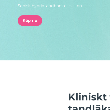
Sonisk hybridtandborste i silikon
issa™ Teeth Whitening Set
Köp nu
FAQ™ Dual LED Panel
POPULÄR
Specialerbjudanden
Bästsäljare
Klinisk
tandläk