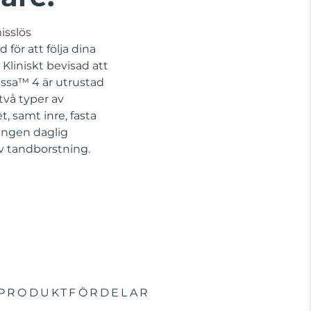
isslös
för att följa dina
Kliniskt bevisad att
issa™ 4 är utrustad
vå typer av
, samt inre, fasta
 Ingen daglig
iv tandborstning.
PRODUKTFÖRDELAR