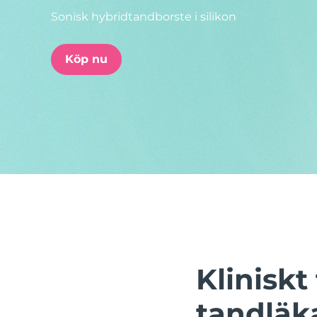
Sonisk hybridtandborste i silikon
issa™ Teeth Whitening Set
Köp nu
FAQ™ Dual LED Panel
POPULÄR
Specialerbjudanden
Bästsäljare
Klinisk
tandläk