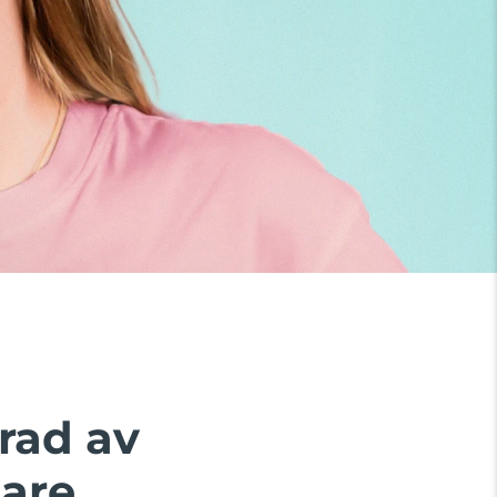
rad av
are.