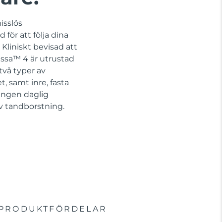
isslös
för att följa dina
Kliniskt bevisad att
issa™ 4 är utrustad
vå typer av
, samt inre, fasta
 Ingen daglig
iv tandborstning.
PRODUKTFÖRDELAR