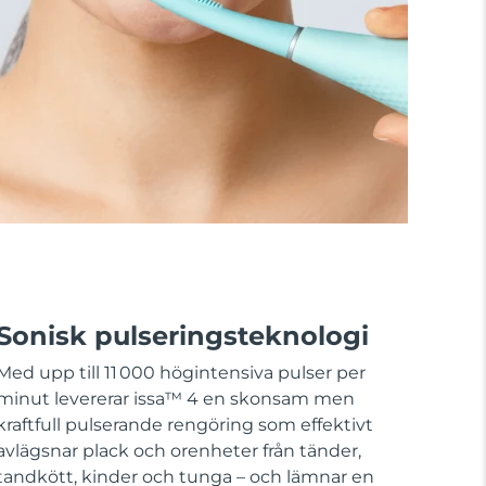
Sonisk pulseringsteknologi
Med upp till 11 000 högintensiva pulser per
minut levererar issa™ 4 en skonsam men
kraftfull pulserande rengöring som effektivt
avlägsnar plack och orenheter från tänder,
tandkött, kinder och tunga – och lämnar en