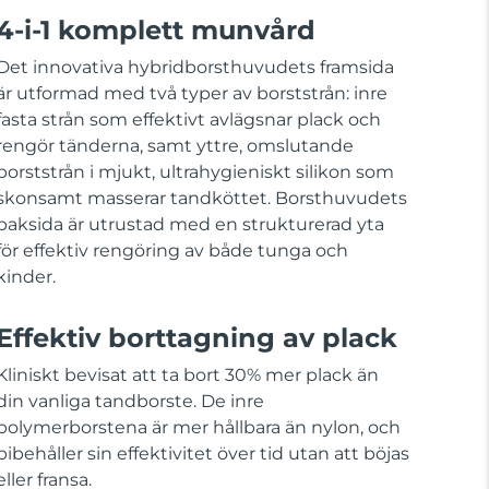
4-i-1 komplett munvård
Det innovativa hybridborsthuvudets framsida
är utformad med två typer av borststrån: inre
fasta strån som effektivt avlägsnar plack och
rengör tänderna, samt yttre, omslutande
borststrån i mjukt, ultrahygieniskt silikon som
skonsamt masserar tandköttet. Borsthuvudets
baksida är utrustad med en strukturerad yta
för effektiv rengöring av både tunga och
kinder.
Effektiv borttagning av plack
Kliniskt bevisat att ta bort 30% mer plack än
din vanliga tandborste. De inre
polymerborstena är mer hållbara än nylon, och
bibehåller sin effektivitet över tid utan att böjas
eller fransa.