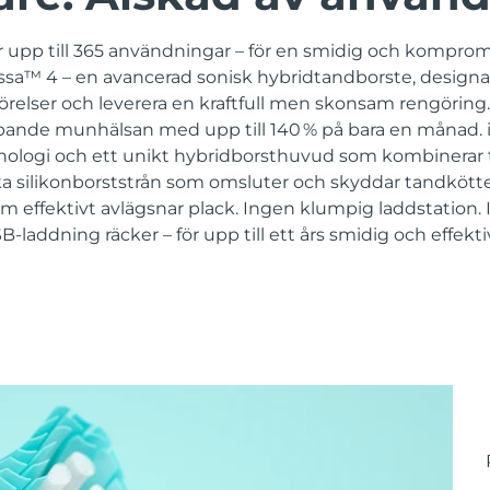
 upp till 365 användningar – för en smidig och komprom
sa™ 4 – en avancerad sonisk hybridtandborste, designad 
örelser och leverera en kraftfull men skonsam rengöring. 
ipande munhälsan med upp till 140 % på bara en månad. 
ologi och ett unikt hybridborsthuvud som kombinerar t
ka silikonborststrån som omsluter och skyddar tandköttet
m effektivt avlägsnar plack. Ingen klumpig laddstation.
-laddning räcker – för upp till ett års smidig och effekt