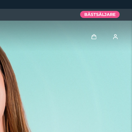
BÄSTSÄLJARE
Logga in
Användarprofil
Mina enheter
Mina beställningar
Mina adresser
Mina prenumerationer