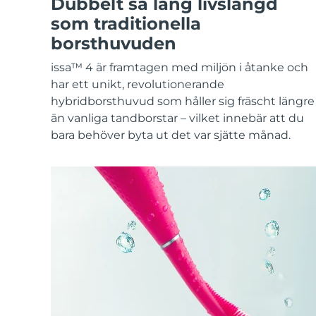
Dubbelt så lång livslängd
KIWI™-hudvård
All acne treatment devices
All revitalizing eye massagers
Serum
issa™ Teeth Whitening Gel
som traditionella
Advanced pore care essentials
For healthy hair
18% PAP
borsthuvuden
Kosmetika
Man
issa™ 4 är framtagen med miljön i åtanke och
har ett unikt, revolutionerande
hybridborsthuvud som håller sig fräscht längre
än vanliga tandborstar – vilket innebär att du
Handla allt
bara behöver byta ut det var sjätte månad.
FOREO APP
OM FOREO