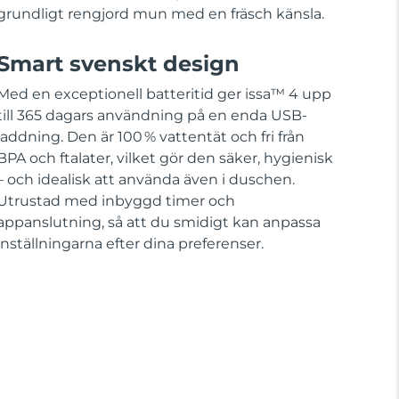
grundligt rengjord mun med en fräsch känsla.
Smart svenskt design
Med en exceptionell batteritid ger issa™ 4 upp
till 365 dagars användning på en enda USB-
laddning. Den är 100 % vattentät och fri från
BPA och ftalater, vilket gör den säker, hygienisk
– och idealisk att använda även i duschen.
Utrustad med inbyggd timer och
appanslutning, så att du smidigt kan anpassa
inställningarna efter dina preferenser.