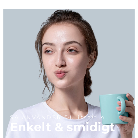
SÅ ANVÄNDER DU issa™ 4
Enkelt & smidigt