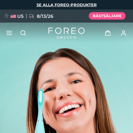
Hoppa
SE ALLA FOREO-PRODUKTER
till
huvudinnehåll
US
8/13/26
BÄSTSÄLJARE
NYHET
Logga in
Språk
BREAKING NEWS
Användarprofil
English
Deutsch
Español
Mina enheter
FAQ™ Pure Beauty-Tech Elixir
Français
Italiano
Português
Mina beställningar
Polski
Svenska
Русский
Türkçe
简体中文
繁體中文
Mina adresser
issa™ Teeth Whitening Set
Mina prenumerationer