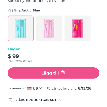
Sonisk hybridtandborste i silikon
genomsnittligt
betyg.
Read
Välj färg:
Arctic Blue
5
Reviews.
Länk
till
samma
sida.
I lager
$ 99
Inkl. moms och tull
Lägg till
8/13/26
US
Leverera till:
Förväntad leverans:
2 ÅRS PRODUKTGARANTI
Produkten levereras med FOREOs heltäckande