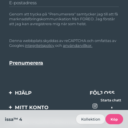
E-postadress
Genom att trycka på "Prenumerera" samtycker jag till att få
marknadsföringskommunikation från FOREO. Jag förstår
att jag kan avregistrera mig när som helst.
Denna webbplats skyddas av reCAPTCHA och omfattas av
Googles
integritetspolicy
och
användarvillkor.
HJÄLP
FÖLJ OSS
Starta chatt
Kontakta oss
MITT KONTO
Beställningar & leverans
Produktregistrering
issa™ 4
Kollektion
Köp
FÖRETAGSINFORMATION
Garantier & returer