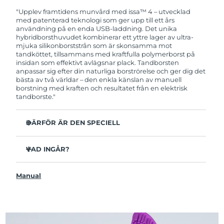
garanti. Det betyder att vi byter ut produkten
utan extra kostnad om du får problem med den
"Upplev framtidens munvård med issa™ 4 – utvecklad
inom två år efter inköpsdatum.
med patenterad teknologi som ger upp till ett års
användning på en enda USB-laddning. Det unika
hybridborsthuvudet kombinerar ett yttre lager av ultra-
mjuka silikonborststrån som är skonsamma mot
tandköttet, tillsammans med kraftfulla polymerborst på
insidan som effektivt avlägsnar plack. Tandborsten
anpassar sig efter din naturliga borströrelse och ger dig det
bästa av två världar – den enkla känslan av manuell
borstning med kraften och resultatet från en elektrisk
tandborste."
DÄRFÖR ÄR DEN SPECIELL
Kliniskt bevisat att förbättra den övergripande
munhälsan med 140% på bara 1 månad.
VAD INGÅR?
Kliniskt bevisad att avlägsna upp till 30 % mer plack än
issa™ 4
en manuell tandborste.
Manual
USB-laddningskabel
Kliniskt bevisat att reducera tandköttsinflammation.
Resefodral
Hybridborsthuvudet håller 2x längre än vanliga
borsthuvuden och behöver endast bytas ut var sjätte
Snabbstartguide
månad.
issa™ Användarmanual