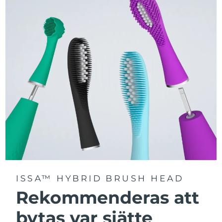
Välj mellan tre borstlägen – Deep Clean, Whitening och
Sensitive – för en personligt anpassad rengöring.
Utrustad med avancerad Sonic Pulse-teknologi med
upp till 11 000 högfrekventa pulser per minut.
Få tillgång till personligt anpassade borstlägen via
FOREO For You-appen.
ISSA™ HYBRID BRUSH HEAD
Rekommenderas att
bytas var sjätte