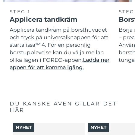
STEG 1
STEG
Applicera tandkräm
Bors
Applicera tandkräm på borsthuvudet
Börja 
och tryck på universalknappen för att
– pre
starta issa™ 4. För en personlig
Använ
borstupplevelse kan du välja mellan
borsth
olika lägen i FOREO-appen.
Ladda ner
tunga
appen för att komma igång.
DU KANSKE ÄVEN GILLAR DET
HÄR
NYHET
NYHET