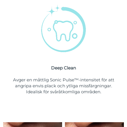
Turkiet
Förväntad leverans
13/8/26
Förenade
Förväntad leverans
13/8/26
Arabemiraten
Storbritannien
Förväntad leverans
12/8/26
USA
Förväntad leverans
13/8/26
Uzbekistan
Förväntad leverans
17/8/26
Deep Clean
Vietnam
Förväntad leverans
18/8/26
Avger en måttlig Sonic Pulse™-intensitet för att
angripa envis plack och ytliga missfärgningar.
Idealisk för svåråtkomliga områden.