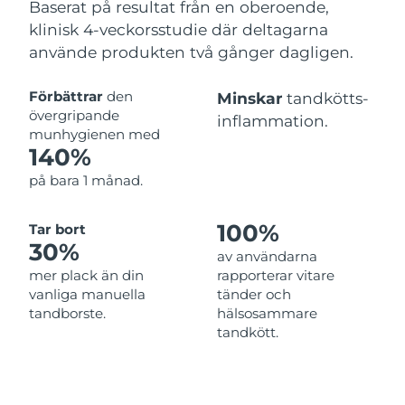
Baserat på resultat från en oberoende,
klinisk 4-veckorsstudie där deltagarna
använde produkten två gånger dagligen.
Förbättrar
den
Minskar
tandkötts-
övergripande
inflammation.
munhygienen med
140%
på bara 1 månad.
100%
Tar bort
30%
av användarna
mer plack än din
rapporterar vitare
vanliga manuella
tänder och
tandborste.
hälsosammare
tandkött.