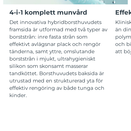
4-i-1 komplett munvård
Effe
Macao SAR
Förväntad leverans
14/8/26
Det innovativa hybridborsthuvudets
Klinis
Malaysia
Förväntad leverans
15/8/26
framsida är utformad med två typer av
än din
borststrån: inre fasta strån som
polym
Malta
Förväntad leverans
12/8/26
effektivt avlägsnar plack och rengör
och bi
tänderna, samt yttre, omslutande
att bö
Mexiko
Förväntad leverans
16/8/26
borststrån i mjukt, ultrahygieniskt
silikon som skonsamt masserar
Monaco
Förväntad leverans
13/8/26
tandköttet. Borsthuvudets baksida är
utrustad med en strukturerad yta för
Nederländerna
Förväntad leverans
12/8/26
effektiv rengöring av både tunga och
kinder.
Nya Zeeland
Förväntad leverans
12/8/26
Norge
Förväntad leverans
12/8/26
Oman
Förväntad leverans
15/8/26