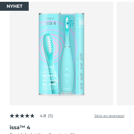
NYHET
4.8
(5)
Skriv en recension
4.8
av
issa™ 4
5
stjärnor,