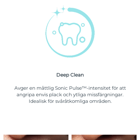
Förväntad leverans
Slovenien
09/08/2026
Sydafrika
Förväntad leverans
17/08/2026
Sydkorea
Förväntad leverans
11/08/2026
Förväntad leverans
Spanien
09/08/2026
Deep Clean
Förväntad leverans
Sverige
09/08/2026
Avger en måttlig Sonic Pulse™-intensitet för att
angripa envis plack och ytliga missfärgningar.
Förväntad leverans
Idealisk för svåråtkomliga områden.
Schweiz
09/08/2026
Taiwan
Förväntad leverans
14/08/2026
Thailand
Förväntad leverans
13/08/2026