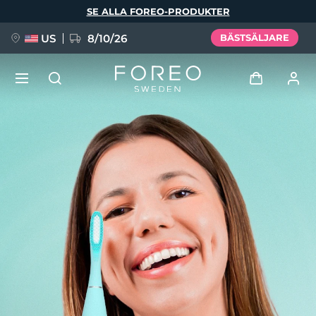
Hoppa
SE ALLA FOREO-PRODUKTER
till
huvudinnehåll
US
8/10/26
BÄSTSÄLJARE
NYHET
Logga in
Språk
BREAKING NEWS
Användarprofil
English
Deutsch
Español
Mina enheter
FAQ™ Pure Beauty-Tech Elixir
Français
Italiano
Português
Mina beställningar
Polski
Svenska
Русский
Türkçe
简体中文
繁體中文
Mina adresser
issa™ Teeth Whitening Set
Mina prenumerationer