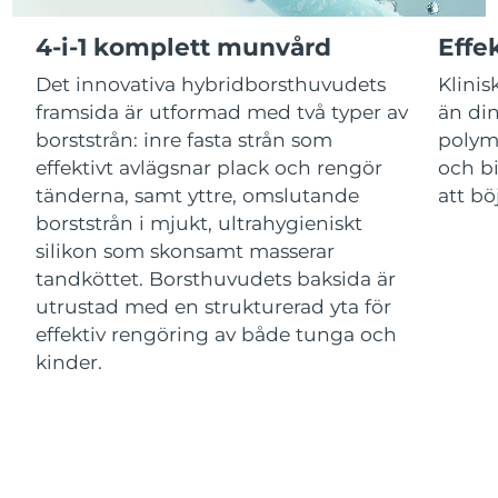
Kazakstan
Förväntad leverans
11/08/2026
4-i-1 komplett munvård
Effe
Förväntad leverans
Det innovativa hybridborsthuvudets
Klinis
Kuwait
09/08/2026
framsida är utformad med två typer av
än din
borststrån: inre fasta strån som
polym
Förväntad leverans
Lettland
09/08/2026
effektivt avlägsnar plack och rengör
och bi
tänderna, samt yttre, omslutande
att bö
Libanon
Förväntad leverans
10/08/2026
borststrån i mjukt, ultrahygieniskt
silikon som skonsamt masserar
Förväntad leverans
Litauen
tandköttet. Borsthuvudets baksida är
09/08/2026
utrustad med en strukturerad yta för
Förväntad leverans
effektiv rengöring av både tunga och
Luxemburg
09/08/2026
kinder.
Macao SAR
Förväntad leverans
11/08/2026
Malaysia
Förväntad leverans
12/08/2026