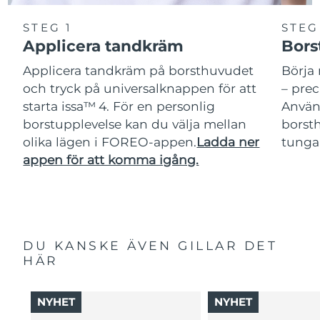
STEG 1
STEG
Applicera tandkräm
Bors
Applicera tandkräm på borsthuvudet
Börja 
och tryck på universalknappen för att
– pre
starta issa™ 4. För en personlig
Använ
borstupplevelse kan du välja mellan
borsth
olika lägen i FOREO-appen.
Ladda ner
tunga
appen för att komma igång.
DU KANSKE ÄVEN GILLAR DET
HÄR
NYHET
NYHET