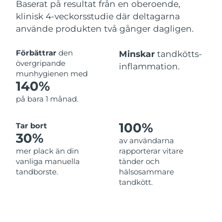
Baserat på resultat från en oberoende,
klinisk 4-veckorsstudie där deltagarna
använde produkten två gånger dagligen.
Förbättrar
den
Minskar
tandkötts-
övergripande
inflammation.
munhygienen med
140%
på bara 1 månad.
100%
Tar bort
30%
av användarna
mer plack än din
rapporterar vitare
vanliga manuella
tänder och
tandborste.
hälsosammare
tandkött.