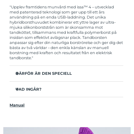
garanti. Det betyder att vi byter ut produkten
utan extra kostnad om du får problem med den
"Upplev framtidens munvård med issa™ 4 – utvecklad
inom två år efter inköpsdatum.
med patenterad teknologi som ger upp till ett års
användning på en enda USB-laddning. Det unika
hybridborsthuvudet kombinerar ett yttre lager av ultra-
mjuka silikonborststrån som är skonsamma mot
tandköttet, tillsammans med kraftfulla polymerborst på
insidan som effektivt avlägsnar plack. Tandborsten
anpassar sig efter din naturliga borströrelse och ger dig det
bästa av två världar – den enkla känslan av manuell
borstning med kraften och resultatet från en elektrisk
tandborste."
DÄRFÖR ÄR DEN SPECIELL
Kliniskt bevisat att förbättra den övergripande
munhälsan med 140% på bara 1 månad.
VAD INGÅR?
Kliniskt bevisad att avlägsna upp till 30 % mer plack än
issa™ 4
en manuell tandborste.
Manual
USB-laddningskabel
Kliniskt bevisat att reducera tandköttsinflammation.
Resefodral
Hybridborsthuvudet håller 2x längre än vanliga
borsthuvuden och behöver endast bytas ut var sjätte
Snabbstartguide
månad.
issa™ Användarmanual