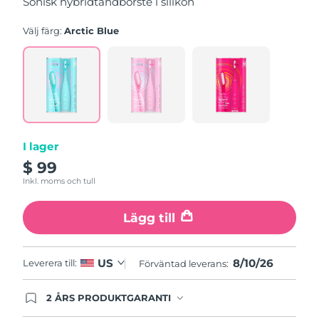
Sonisk hybridtandborste i silikon
stars,
average
rating
Välj färg:
Arctic Blue
value.
Read
5
Reviews.
Same
page
link.
I lager
$ 99
Inkl. moms och tull
Lägg till
8/10/26
US
Leverera till:
Förväntad leverans:
2 ÅRS PRODUKTGARANTI
Produkten levereras med FOREOs heltäckande