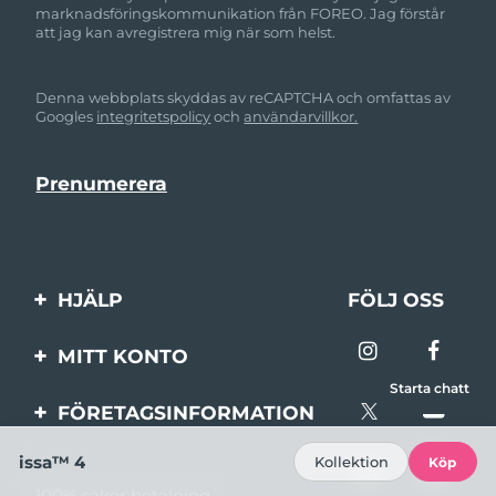
marknadsföringskommunikation från FOREO. Jag förstår
att jag kan avregistrera mig när som helst.
Denna webbplats skyddas av reCAPTCHA och omfattas av
Googles
integritetspolicy
och
användarvillkor.
HJÄLP
FÖLJ OSS
Kontakta oss
MITT KONTO
Beställningar & leverans
Starta chatt
Produktregistrering
FÖRETAGSINFORMATION
Garantier & returer
Support
Om FOREO
issa™ 4
Kollektion
Köp
Vanliga frågor
100% säker betalning