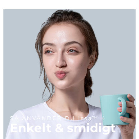
SÅ ANVÄNDER DU issa™ 4
Enkelt & smidigt