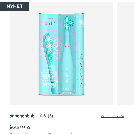
NYHET
4.8
(5)
Write a review
4.8
out
issa™ 4
of
5