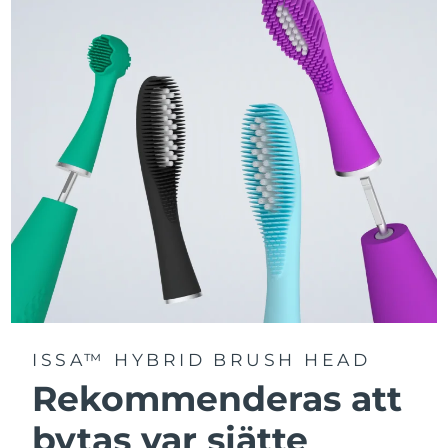
Välj mellan tre borstlägen – Deep Clean, Whitening och
Sensitive – för en personligt anpassad rengöring.
Utrustad med avancerad Sonic Pulse-teknologi med
upp till 11 000 högfrekventa pulser per minut.
Få tillgång till personligt anpassade borstlägen via
FOREO For You-appen.
ISSA™ HYBRID BRUSH HEAD
Rekommenderas att
bytas var sjätte