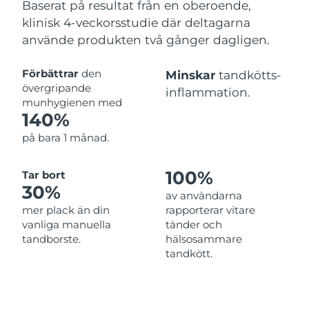
Baserat på resultat från en oberoende,
klinisk 4-veckorsstudie där deltagarna
använde produkten två gånger dagligen.
Förbättrar
den
Minskar
tandkötts-
övergripande
inflammation.
munhygienen med
140%
på bara 1 månad.
100%
Tar bort
30%
av användarna
mer plack än din
rapporterar vitare
vanliga manuella
tänder och
tandborste.
hälsosammare
tandkött.