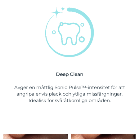
Turkiet
Förväntad leverans
9/8/26
Förenade
Förväntad leverans
9/8/26
Arabemiraten
Storbritannien
Förväntad leverans
8/8/26
USA
Förväntad leverans
9/8/26
Uzbekistan
Förväntad leverans
13/8/26
Deep Clean
Vietnam
Förväntad leverans
14/8/26
Avger en måttlig Sonic Pulse™-intensitet för att
angripa envis plack och ytliga missfärgningar.
Idealisk för svåråtkomliga områden.