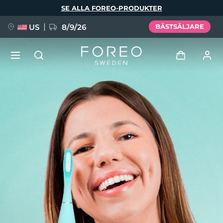
Hoppa
SE ALLA FOREO-PRODUKTER
till
huvudinnehåll
US
8/9/26
BÄSTSÄLJARE
NYHET
Logga in
Språk
BREAKING NEWS
Användarprofil
English
Deutsch
Español
Mina enheter
FAQ™ Pure Beauty-Tech Elixir
Français
Italiano
Português
Mina beställningar
Polski
Svenska
Русский
Türkçe
简体中文
繁體中文
Mina adresser
issa™ Teeth Whitening Set
Mina prenumerationer