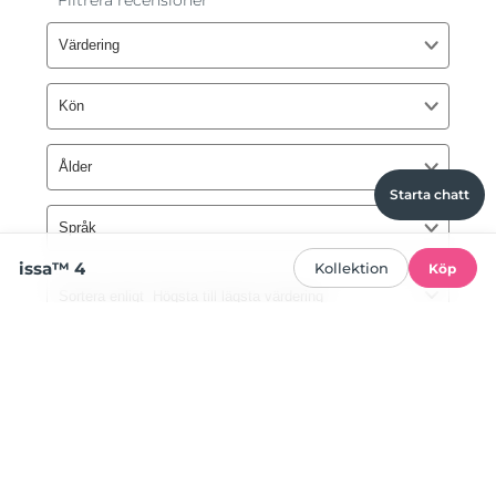
Starta chatt
issa™ 4
Kollektion
Köp
Enheter för munvård
Product
navigation
issa™ 4
issa™ 4 plus
Hybridtandborste i silikon med
Smart hybridtandborste i silikon