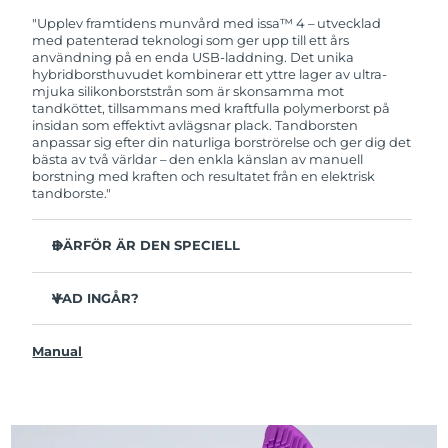
garanti. Det betyder att vi byter ut produkten
utan extra kostnad om du får problem med den
"Upplev framtidens munvård med issa™ 4 – utvecklad
inom två år efter inköpsdatum.
med patenterad teknologi som ger upp till ett års
användning på en enda USB-laddning. Det unika
hybridborsthuvudet kombinerar ett yttre lager av ultra-
mjuka silikonborststrån som är skonsamma mot
tandköttet, tillsammans med kraftfulla polymerborst på
insidan som effektivt avlägsnar plack. Tandborsten
anpassar sig efter din naturliga borströrelse och ger dig det
bästa av två världar – den enkla känslan av manuell
borstning med kraften och resultatet från en elektrisk
tandborste."
DÄRFÖR ÄR DEN SPECIELL
Kliniskt bevisat att förbättra den övergripande
munhälsan med 140% på bara 1 månad.
VAD INGÅR?
Kliniskt bevisad att avlägsna upp till 30 % mer plack än
issa™ 4
en manuell tandborste.
Manual
USB-laddningskabel
Kliniskt bevisat att reducera tandköttsinflammation.
Resefodral
Hybridborsthuvudet håller 2x längre än vanliga
borsthuvuden och behöver endast bytas ut var sjätte
Snabbstartguide
månad.
issa™ Användarmanual