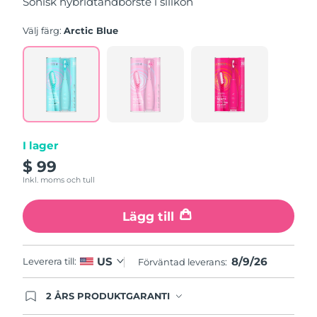
Sonisk hybridtandborste i silikon
genomsnittligt
betyg.
Read
Välj färg:
Arctic Blue
5
Reviews.
Länk
till
samma
sida.
I lager
$ 99
Inkl. moms och tull
Lägg till
8/9/26
US
Leverera till:
Förväntad leverans:
2 ÅRS PRODUKTGARANTI
Produkten levereras med FOREOs heltäckande