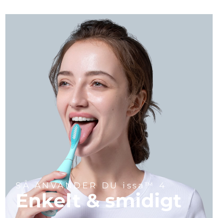
SÅ ANVÄNDER DU issa™ 4
Enkelt & smidigt