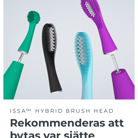
Välj mellan tre borstlägen – Deep Clean, Whitening och
Sensitive – för en personligt anpassad rengöring.
Utrustad med avancerad Sonic Pulse-teknologi med
upp till 11 000 högfrekventa pulser per minut.
Få tillgång till personligt anpassade borstlägen via
FOREO For You-appen.
ISSA™ HYBRID BRUSH HEAD
Rekommenderas att
bytas var sjätte