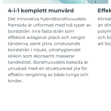
4-i-1 komplett munvård
Effe
Macao SAR
Förväntad leverans
10/8/26
Det innovativa hybridborsthuvudets
Klinis
Malaysia
Förväntad leverans
11/8/26
framsida är utformad med två typer av
än din
borststrån: inre fasta strån som
polym
Malta
Förväntad leverans
8/8/26
effektivt avlägsnar plack och rengör
och bi
tänderna, samt yttre, omslutande
att bö
Mexiko
Förväntad leverans
12/8/26
borststrån i mjukt, ultrahygieniskt
silikon som skonsamt masserar
Monaco
Förväntad leverans
9/8/26
tandköttet. Borsthuvudets baksida är
utrustad med en strukturerad yta för
Nederländerna
Förväntad leverans
8/8/26
effektiv rengöring av både tunga och
kinder.
Nya Zeeland
Förväntad leverans
8/8/26
Norge
Förväntad leverans
8/8/26
Oman
Förväntad leverans
11/8/26