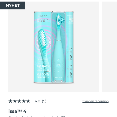
NYHET
4.8
(5)
Skriv en recension
4.8
av
issa™ 4
5
stjärnor,