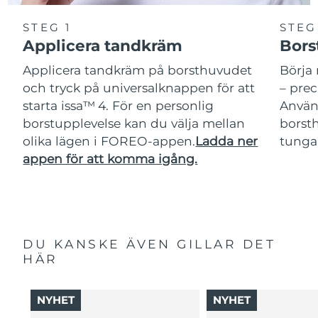
STEG 1
STEG
Applicera tandkräm
Bors
Applicera tandkräm på borsthuvudet
Börja 
och tryck på universalknappen för att
– pre
starta issa™ 4. För en personlig
Använ
borstupplevelse kan du välja mellan
borsth
olika lägen i FOREO-appen.
Ladda ner
tunga
appen för att komma igång.
DU KANSKE ÄVEN GILLAR DET
HÄR
NYHET
NYHET