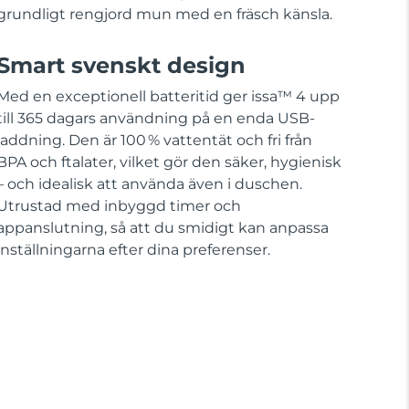
grundligt rengjord mun med en fräsch känsla.
Smart svenskt design
Med en exceptionell batteritid ger issa™ 4 upp
till 365 dagars användning på en enda USB-
laddning. Den är 100 % vattentät och fri från
BPA och ftalater, vilket gör den säker, hygienisk
– och idealisk att använda även i duschen.
Utrustad med inbyggd timer och
appanslutning, så att du smidigt kan anpassa
inställningarna efter dina preferenser.