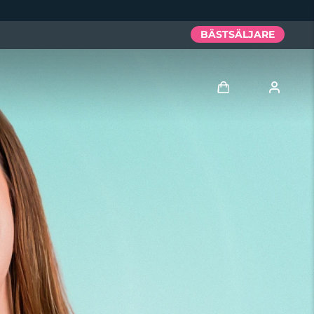
BÄSTSÄLJARE
Logga in
Användarprofil
Mina enheter
Mina beställningar
Mina adresser
Mina prenumerationer