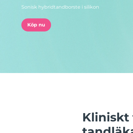
Sonisk hybridtandborste i silikon
issa™ Teeth Whitening Set
Köp nu
FAQ™ Dual LED Panel
POPULÄR
Specialerbjudanden
Bästsäljare
Klinisk
tandläk