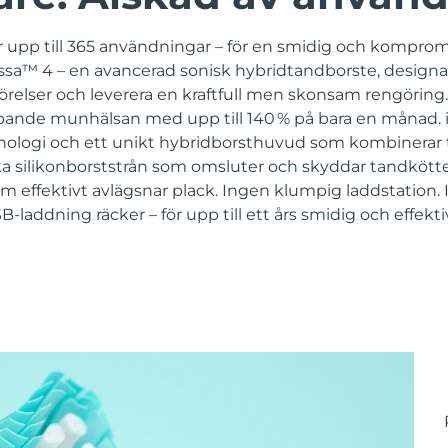
 upp till 365 användningar – för en smidig och komprom
sa™ 4 – en avancerad sonisk hybridtandborste, designad 
örelser och leverera en kraftfull men skonsam rengöring. 
ipande munhälsan med upp till 140 % på bara en månad. 
ologi och ett unikt hybridborsthuvud som kombinerar t
ka silikonborststrån som omsluter och skyddar tandköttet
m effektivt avlägsnar plack. Ingen klumpig laddstation.
-laddning räcker – för upp till ett års smidig och effekt