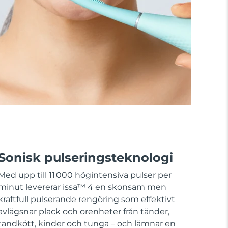
Sonisk pulseringsteknologi
Med upp till 11 000 högintensiva pulser per
minut levererar issa™ 4 en skonsam men
kraftfull pulserande rengöring som effektivt
avlägsnar plack och orenheter från tänder,
tandkött, kinder och tunga – och lämnar en