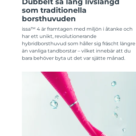
Dubbelt så lång livslängd
KIWI™-hudvård
All acne treatment devices
All revitalizing eye massagers
Serum
issa™ Teeth Whitening Gel
som traditionella
Advanced pore care essentials
For healthy hair
18% PAP
borsthuvuden
Kosmetika
Man
issa™ 4 är framtagen med miljön i åtanke och
har ett unikt, revolutionerande
hybridborsthuvud som håller sig fräscht längre
än vanliga tandborstar – vilket innebär att du
Handla allt
bara behöver byta ut det var sjätte månad.
FOREO APP
OM FOREO