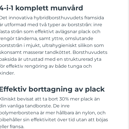
4-i-1 komplett munvård
Det innovativa hybridborsthuvudets framsida
är utformad med två typer av borststrån: inre
fasta strån som effektivt avlägsnar plack och
rengör tänderna, samt yttre, omslutande
borststrån i mjukt, ultrahygieniskt silikon som
skonsamt masserar tandköttet. Borsthuvudets
baksida är utrustad med en strukturerad yta
för effektiv rengöring av både tunga och
kinder.
Effektiv borttagning av plack
Kliniskt bevisat att ta bort 30% mer plack än
din vanliga tandborste. De inre
polymerborstena är mer hållbara än nylon, och
bibehåller sin effektivitet över tid utan att böjas
eller fransa.