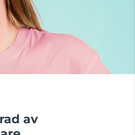
rad av
are.