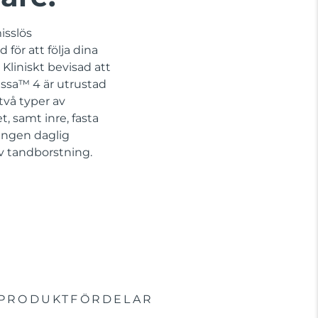
isslös
för att följa dina
Kliniskt bevisad att
issa™ 4 är utrustad
vå typer av
, samt inre, fasta
 Ingen daglig
iv tandborstning.
PRODUKTFÖRDELAR