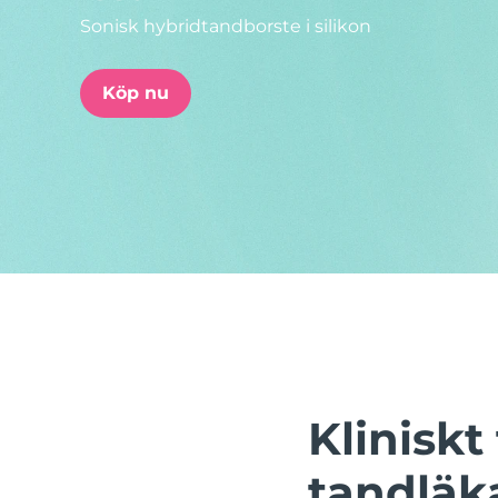
Sonisk hybridtandborste i silikon
issa™ Teeth Whitening Set
Köp nu
FAQ™ Dual LED Panel
POPULÄR
Specialerbjudanden
Bästsäljare
Klinisk
tandläk