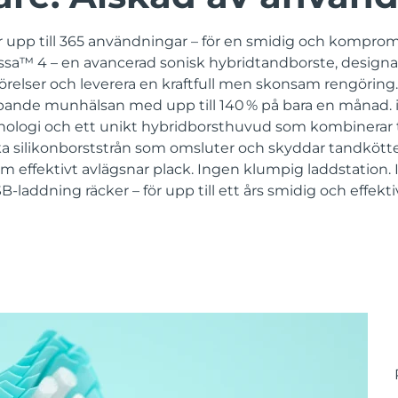
 upp till 365 användningar – för en smidig och komprom
sa™ 4 – en avancerad sonisk hybridtandborste, designad 
örelser och leverera en kraftfull men skonsam rengöring. 
ipande munhälsan med upp till 140 % på bara en månad. 
ologi och ett unikt hybridborsthuvud som kombinerar t
ka silikonborststrån som omsluter och skyddar tandköttet
m effektivt avlägsnar plack. Ingen klumpig laddstation.
-laddning räcker – för upp till ett års smidig och effekt