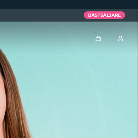
BÄSTSÄLJARE
Logga in
Användarprofil
Mina enheter
Mina beställningar
Mina adresser
Mina prenumerationer