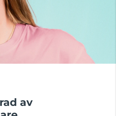
rad av
are.