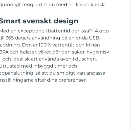
grundligt rengjord mun med en fräsch känsla.
Smart svenskt design
Med en exceptionell batteritid ger issa™ 4 upp
till 365 dagars användning på en enda USB-
laddning. Den är 100 % vattentät och fri från
BPA och ftalater, vilket gör den säker, hygienisk
– och idealisk att använda även i duschen.
Utrustad med inbyggd timer och
appanslutning, så att du smidigt kan anpassa
inställningarna efter dina preferenser.