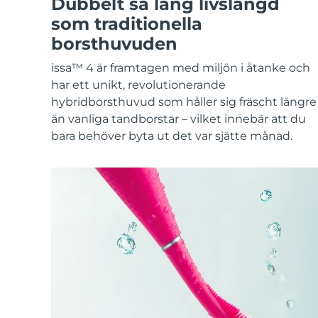
Dubbelt så lång livslängd
KIWI™-hudvård
All acne treatment devices
All revitalizing eye massagers
Serum
issa™ Teeth Whitening Gel
som traditionella
Advanced pore care essentials
For healthy hair
18% PAP
borsthuvuden
Kosmetika
Man
issa™ 4 är framtagen med miljön i åtanke och
har ett unikt, revolutionerande
hybridborsthuvud som håller sig fräscht längre
än vanliga tandborstar – vilket innebär att du
Handla allt
bara behöver byta ut det var sjätte månad.
FOREO APP
OM FOREO