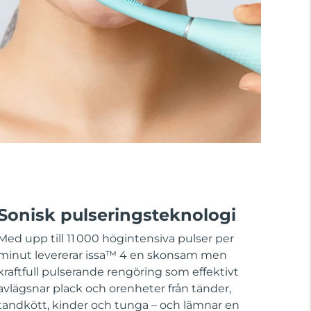
Sonisk pulseringsteknologi
Med upp till 11 000 högintensiva pulser per
minut levererar issa™ 4 en skonsam men
kraftfull pulserande rengöring som effektivt
avlägsnar plack och orenheter från tänder,
tandkött, kinder och tunga – och lämnar en