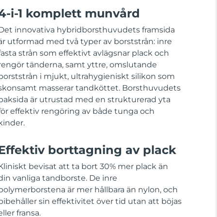
4-i-1 komplett munvård
Det innovativa hybridborsthuvudets framsida
är utformad med två typer av borststrån: inre
fasta strån som effektivt avlägsnar plack och
rengör tänderna, samt yttre, omslutande
borststrån i mjukt, ultrahygieniskt silikon som
skonsamt masserar tandköttet. Borsthuvudets
baksida är utrustad med en strukturerad yta
för effektiv rengöring av både tunga och
kinder.
Effektiv borttagning av plack
Kliniskt bevisat att ta bort 30% mer plack än
din vanliga tandborste. De inre
polymerborstena är mer hållbara än nylon, och
bibehåller sin effektivitet över tid utan att böjas
eller fransa.