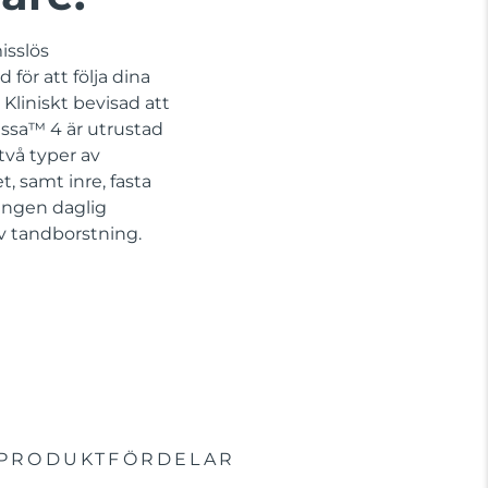
isslös
för att följa dina
Kliniskt bevisad att
issa™ 4 är utrustad
vå typer av
, samt inre, fasta
 Ingen daglig
iv tandborstning.
PRODUKTFÖRDELAR