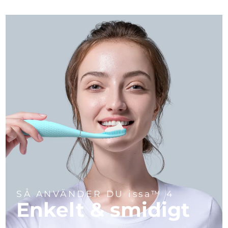
SÅ ANVÄNDER DU issa™ 4
Enkelt & smidigt