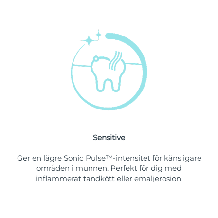
Singapore
Förväntad leverans
12/08/2026
Slovakien
Förväntad leverans
10/08/2026
Slovenien
Förväntad leverans
10/08/2026
Sydafrika
Förväntad leverans
18/08/2026
Sydkorea
Förväntad leverans
12/08/2026
Spanien
Förväntad leverans
10/08/2026
Sensitive
Sverige
Förväntad leverans
10/08/2026
Ger en lägre Sonic Pulse™-intensitet för känsligare
Schweiz
Förväntad leverans
10/08/2026
områden i munnen. Perfekt för dig med
inflammerat tandkött eller emaljerosion.
Taiwan
Förväntad leverans
15/08/2026
Thailand
Förväntad leverans
14/08/2026