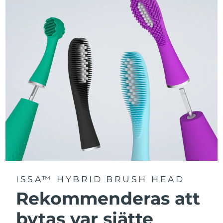
Välj mellan tre borstlägen – Deep Clean, Whitening och
Sensitive – för en personligt anpassad rengöring.
Utrustad med avancerad Sonic Pulse-teknologi med
upp till 11 000 högfrekventa pulser per minut.
Få tillgång till personligt anpassade borstlägen via
FOREO For You-appen.
ISSA™ HYBRID BRUSH HEAD
Rekommenderas att
bytas var sjätte