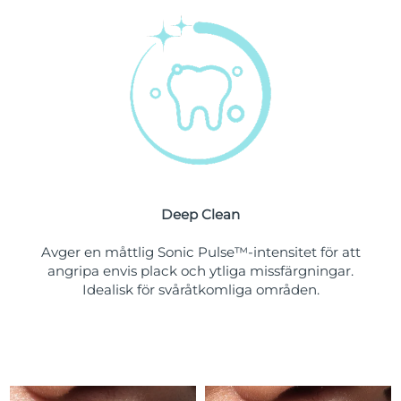
Turkiet
Förväntad leverans
11/08/2026
Förenade
Förväntad leverans
11/08/2026
Arabemiraten
Storbritannien
Förväntad leverans
10/08/2026
USA
Förväntad leverans
11/08/2026
Uzbekistan
Deep Clean
Förväntad leverans
15/08/2026
Avger en måttlig Sonic Pulse™-intensitet för att
Vietnam
Förväntad leverans
16/08/2026
angripa envis plack och ytliga missfärgningar.
Idealisk för svåråtkomliga områden.