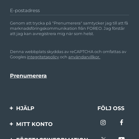
E-postadress
Genom att trycka på "Prenumerera" samtycker jag till att få
marknadsföringskommunikation från FOREO. Jag förstår
att jag kan avregistrera mig när som helst.
Denna webbplats skyddas av reCAPTCHA och omfattas av
Googles
integritetspolicy
och
användarvillkor.
HJÄLP
FÖLJ OSS
Kontakta oss
MITT KONTO
Beställningar & leverans
Produktregistrering