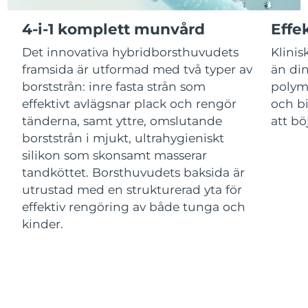
Luxemburg
Förväntad leverans
10/08/2026
4-i-1 komplett munvård
Effe
Macao SAR
Förväntad leverans
12/08/2026
Det innovativa hybridborsthuvudets
Klinis
framsida är utformad med två typer av
än din
Malaysia
Förväntad leverans
13/08/2026
borststrån: inre fasta strån som
polym
effektivt avlägsnar plack och rengör
och bi
Malta
Förväntad leverans
10/08/2026
tänderna, samt yttre, omslutande
att bö
Mexiko
borststrån i mjukt, ultrahygieniskt
Förväntad leverans
14/08/2026
silikon som skonsamt masserar
Monaco
Förväntad leverans
11/08/2026
tandköttet. Borsthuvudets baksida är
utrustad med en strukturerad yta för
Nederländerna
Förväntad leverans
10/08/2026
effektiv rengöring av både tunga och
kinder.
Nya Zeeland
Förväntad leverans
10/08/2026
Norge
Förväntad leverans
10/08/2026
Oman
Förväntad leverans
13/08/2026