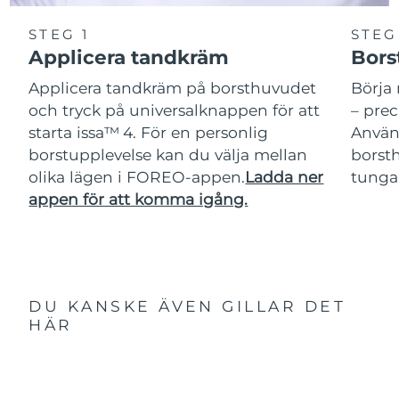
STEG 1
STEG
Applicera tandkräm
Bors
Applicera tandkräm på borsthuvudet
Börja 
och tryck på universalknappen för att
– pre
starta issa™ 4. För en personlig
Använ
borstupplevelse kan du välja mellan
borsth
olika lägen i FOREO-appen.
Ladda ner
tunga
appen för att komma igång.
DU KANSKE ÄVEN GILLAR DET
HÄR