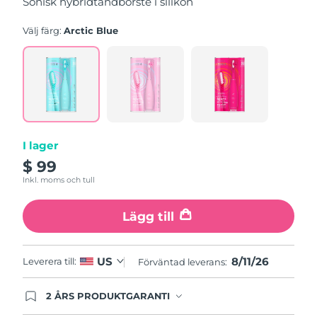
Sonisk hybridtandborste i silikon
genomsnittligt
betyg.
Read
Välj färg:
Arctic Blue
5
Reviews.
Länk
till
samma
sida.
I lager
$ 99
Inkl. moms och tull
Lägg till
8/11/26
US
Leverera till:
Förväntad leverans:
2 ÅRS PRODUKTGARANTI
Produkten levereras med FOREOs heltäckande