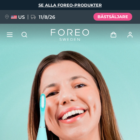
Hoppa
SE ALLA FOREO-PRODUKTER
till
huvudinnehåll
US
11/8/26
BÄSTSÄLJARE
NYHET
Logga in
Språk
BREAKING NEWS
Användarprofil
English
Deutsch
Español
Mina enheter
FAQ™ Pure Beauty-Tech Elixir
Français
Italiano
Português
Mina beställningar
Polski
Svenska
Русский
Türkçe
简体中文
繁體中文
Mina adresser
issa™ Teeth Whitening Set
Mina prenumerationer