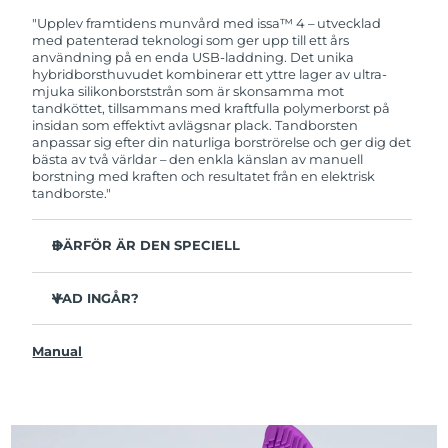
garanti. Det betyder att vi byter ut produkten
utan extra kostnad om du får problem med den
"Upplev framtidens munvård med issa™ 4 – utvecklad
inom två år efter inköpsdatum.
med patenterad teknologi som ger upp till ett års
användning på en enda USB-laddning. Det unika
hybridborsthuvudet kombinerar ett yttre lager av ultra-
mjuka silikonborststrån som är skonsamma mot
tandköttet, tillsammans med kraftfulla polymerborst på
insidan som effektivt avlägsnar plack. Tandborsten
anpassar sig efter din naturliga borströrelse och ger dig det
bästa av två världar – den enkla känslan av manuell
borstning med kraften och resultatet från en elektrisk
tandborste."
DÄRFÖR ÄR DEN SPECIELL
Kliniskt bevisat att förbättra den övergripande
munhälsan med 140% på bara 1 månad.
VAD INGÅR?
Kliniskt bevisad att avlägsna upp till 30 % mer plack än
issa™ 4
en manuell tandborste.
Manual
USB-laddningskabel
Kliniskt bevisat att reducera tandköttsinflammation.
Resefodral
Hybridborsthuvudet håller 2x längre än vanliga
borsthuvuden och behöver endast bytas ut var sjätte
Snabbstartguide
månad.
issa™ Användarmanual