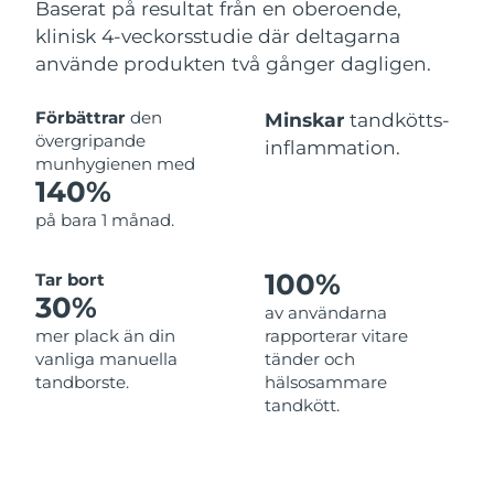
Baserat på resultat från en oberoende,
klinisk 4-veckorsstudie där deltagarna
använde produkten två gånger dagligen.
Förbättrar
den
Minskar
tandkötts-
övergripande
inflammation.
munhygienen med
140%
på bara 1 månad.
100%
Tar bort
30%
av användarna
mer plack än din
rapporterar vitare
vanliga manuella
tänder och
tandborste.
hälsosammare
tandkött.