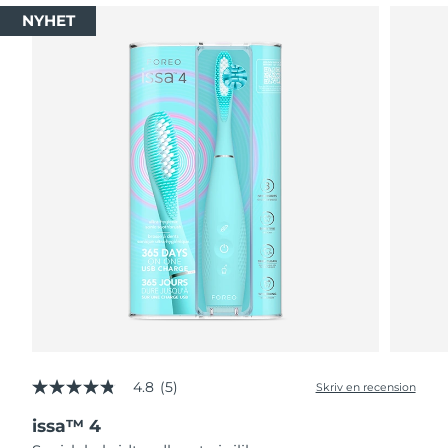
NYHET
4.8
(5)
Skriv en recension
4.8
av
issa™ 4
5
stjärnor,