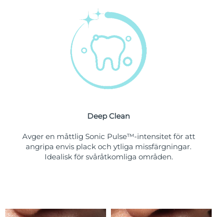
Turkiet
Förväntad leverans
11/08/2026
Förenade
Förväntad leverans
11/08/2026
Arabemiraten
Storbritannien
Förväntad leverans
10/08/2026
USA
Förväntad leverans
11/08/2026
Uzbekistan
Deep Clean
Förväntad leverans
15/08/2026
Avger en måttlig Sonic Pulse™-intensitet för att
Vietnam
Förväntad leverans
16/08/2026
angripa envis plack och ytliga missfärgningar.
Idealisk för svåråtkomliga områden.