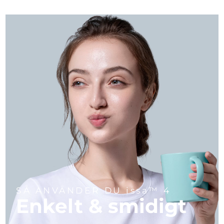
SÅ ANVÄNDER DU issa™ 4
Enkelt & smidigt