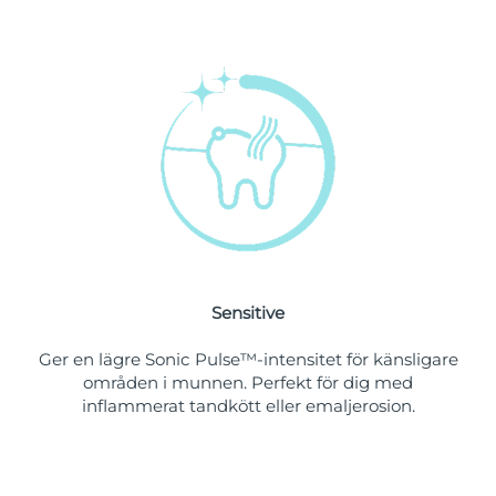
Singapore
Förväntad leverans
12/08/2026
Slovakien
Förväntad leverans
10/08/2026
Slovenien
Förväntad leverans
10/08/2026
Sydafrika
Förväntad leverans
18/08/2026
Sydkorea
Förväntad leverans
12/08/2026
Spanien
Förväntad leverans
10/08/2026
Sensitive
Sverige
Förväntad leverans
10/08/2026
Ger en lägre Sonic Pulse™-intensitet för känsligare
Schweiz
Förväntad leverans
10/08/2026
områden i munnen. Perfekt för dig med
inflammerat tandkött eller emaljerosion.
Taiwan
Förväntad leverans
15/08/2026
Thailand
Förväntad leverans
14/08/2026