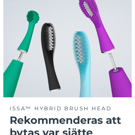
Välj mellan tre borstlägen – Deep Clean, Whitening och
Sensitive – för en personligt anpassad rengöring.
Utrustad med avancerad Sonic Pulse-teknologi med
upp till 11 000 högfrekventa pulser per minut.
Få tillgång till personligt anpassade borstlägen via
FOREO For You-appen.
ISSA™ HYBRID BRUSH HEAD
Rekommenderas att
bytas var sjätte