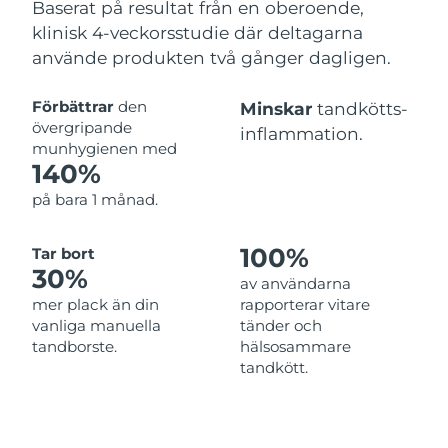
Baserat på resultat från en oberoende,
klinisk 4-veckorsstudie där deltagarna
använde produkten två gånger dagligen.
Förbättrar
den
Minskar
tandkötts-
övergripande
inflammation.
munhygienen med
140%
på bara 1 månad.
100%
Tar bort
30%
av användarna
mer plack än din
rapporterar vitare
vanliga manuella
tänder och
tandborste.
hälsosammare
tandkött.