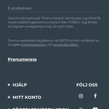
E-postadress
Genom att trycka på "Prenumerera" samtycker jag till att få
marknadsföringskommunikation från FOREO. Jag förstår
att jag kan avregistrera mig när som helst.
Denna webbplats skyddas av reCAPTCHA och omfattas av
Googles
integritetspolicy
och
användarvillkor.
HJÄLP
FÖLJ OSS
Kontakta oss
MITT KONTO
Beställningar & leverans
Produktregistrering