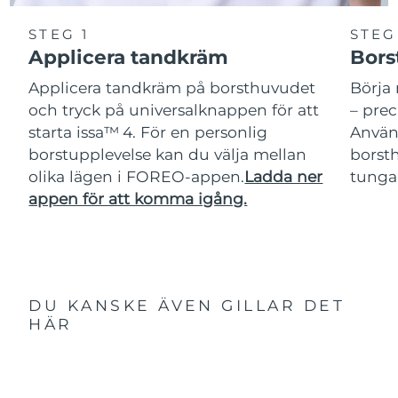
STEG 1
STEG
Applicera tandkräm
Bors
Applicera tandkräm på borsthuvudet
Börja 
och tryck på universalknappen för att
– pre
starta issa™ 4. För en personlig
Använ
borstupplevelse kan du välja mellan
borsth
olika lägen i FOREO-appen.
Ladda ner
tunga
appen för att komma igång.
DU KANSKE ÄVEN GILLAR DET
HÄR