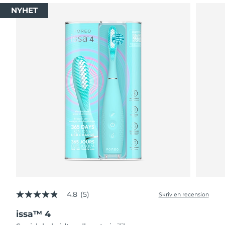
NYHET
4.8
(5)
Skriv en recension
4.8
av
issa™ 4
5
stjärnor,