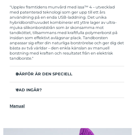
garanti. Det betyder att vi byter ut produkten
utan extra kostnad om du får problem med den
"Upplev framtidens munvård med issa™ 4 – utvecklad
inom två år efter inköpsdatum.
med patenterad teknologi som ger upp till ett års
användning på en enda USB-laddning. Det unika
hybridborsthuvudet kombinerar ett yttre lager av ultra-
mjuka silikonborststrån som är skonsamma mot
tandköttet, tillsammans med kraftfulla polymerborst på
insidan som effektivt avlägsnar plack. Tandborsten
anpassar sig efter din naturliga borströrelse och ger dig det
bästa av två världar – den enkla känslan av manuell
borstning med kraften och resultatet från en elektrisk
tandborste."
DÄRFÖR ÄR DEN SPECIELL
Kliniskt bevisat att förbättra den övergripande
munhälsan med 140% på bara 1 månad.
VAD INGÅR?
Kliniskt bevisad att avlägsna upp till 30 % mer plack än
issa™ 4
en manuell tandborste.
Manual
USB-laddningskabel
Kliniskt bevisat att reducera tandköttsinflammation.
Resefodral
Hybridborsthuvudet håller 2x längre än vanliga
borsthuvuden och behöver endast bytas ut var sjätte
Snabbstartguide
månad.
issa™ Användarmanual