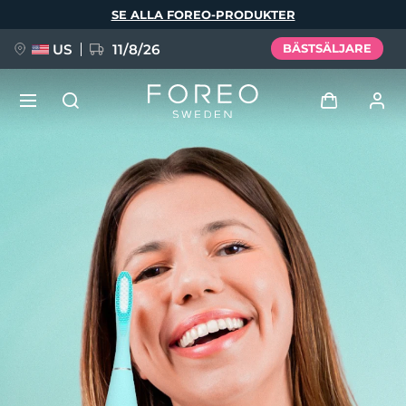
Hoppa
SE ALLA FOREO-PRODUKTER
till
huvudinnehåll
US
11/8/26
BÄSTSÄLJARE
NYHET
Logga in
Språk
BREAKING NEWS
Användarprofil
English
Deutsch
Español
Mina enheter
FAQ™ Pure Beauty-Tech Elixir
Français
Italiano
Português
Mina beställningar
Polski
Svenska
Русский
Türkçe
简体中文
繁體中文
Mina adresser
issa™ Teeth Whitening Set
Mina prenumerationer