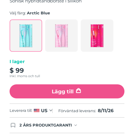
Sonisk hybridtandborste i silikon
genomsnittligt
betyg.
Read
Välj färg:
Arctic Blue
5
Reviews.
Länk
till
samma
sida.
I lager
$ 99
Inkl. moms och tull
Lägg till
8/11/26
US
Leverera till:
Förväntad leverans:
2 ÅRS PRODUKTGARANTI
Produkten levereras med FOREOs heltäckande