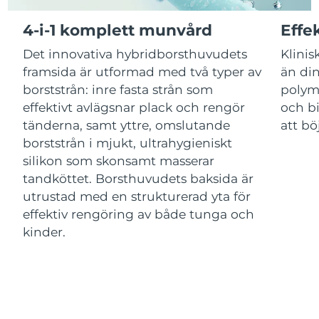
Luxemburg
Förväntad leverans
10/08/2026
4-i-1 komplett munvård
Effe
Macao SAR
Förväntad leverans
12/08/2026
Det innovativa hybridborsthuvudets
Klinis
framsida är utformad med två typer av
än din
Malaysia
Förväntad leverans
13/08/2026
borststrån: inre fasta strån som
polym
effektivt avlägsnar plack och rengör
och bi
Malta
Förväntad leverans
10/08/2026
tänderna, samt yttre, omslutande
att bö
Mexiko
borststrån i mjukt, ultrahygieniskt
Förväntad leverans
14/08/2026
silikon som skonsamt masserar
Monaco
Förväntad leverans
11/08/2026
tandköttet. Borsthuvudets baksida är
utrustad med en strukturerad yta för
Nederländerna
Förväntad leverans
10/08/2026
effektiv rengöring av både tunga och
kinder.
Nya Zeeland
Förväntad leverans
10/08/2026
Norge
Förväntad leverans
10/08/2026
Oman
Förväntad leverans
13/08/2026