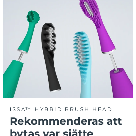
Välj mellan tre borstlägen – Deep Clean, Whitening och
Sensitive – för en personligt anpassad rengöring.
Utrustad med avancerad Sonic Pulse-teknologi med
upp till 11 000 högfrekventa pulser per minut.
Få tillgång till personligt anpassade borstlägen via
FOREO For You-appen.
ISSA™ HYBRID BRUSH HEAD
Rekommenderas att
bytas var sjätte