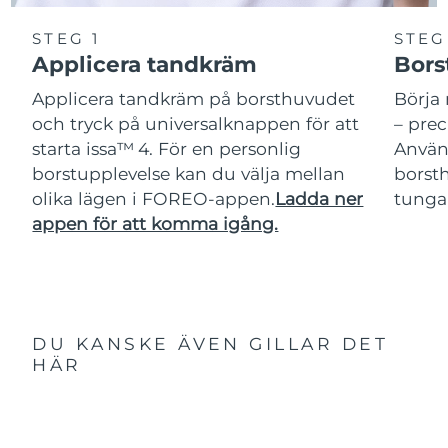
STEG 1
STEG
Applicera tandkräm
Bors
Applicera tandkräm på borsthuvudet
Börja 
och tryck på universalknappen för att
– pre
starta issa™ 4. För en personlig
Använ
borstupplevelse kan du välja mellan
borsth
olika lägen i FOREO-appen.
Ladda ner
tunga
appen för att komma igång.
DU KANSKE ÄVEN GILLAR DET
HÄR