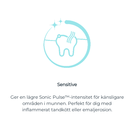
Singapore
Förväntad leverans
12/08/2026
Slovakien
Förväntad leverans
10/08/2026
Slovenien
Förväntad leverans
10/08/2026
Sydafrika
Förväntad leverans
18/08/2026
Sydkorea
Förväntad leverans
12/08/2026
Spanien
Förväntad leverans
10/08/2026
Sensitive
Sverige
Förväntad leverans
10/08/2026
Ger en lägre Sonic Pulse™-intensitet för känsligare
Schweiz
Förväntad leverans
10/08/2026
områden i munnen. Perfekt för dig med
inflammerat tandkött eller emaljerosion.
Taiwan
Förväntad leverans
15/08/2026
Thailand
Förväntad leverans
14/08/2026