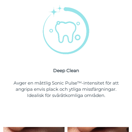
Turkiet
Förväntad leverans
11/08/2026
Förenade
Förväntad leverans
11/08/2026
Arabemiraten
Storbritannien
Förväntad leverans
10/08/2026
USA
Förväntad leverans
11/08/2026
Uzbekistan
Deep Clean
Förväntad leverans
15/08/2026
Avger en måttlig Sonic Pulse™-intensitet för att
Vietnam
Förväntad leverans
16/08/2026
angripa envis plack och ytliga missfärgningar.
Idealisk för svåråtkomliga områden.