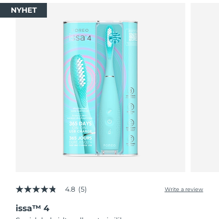
NYHET
4.8
(5)
Write a review
4.8
out
issa™ 4
of
5