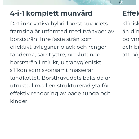
Luxemburg
Förväntad leverans
10/08/2026
4-i-1 komplett munvård
Effe
Macao SAR
Förväntad leverans
12/08/2026
Det innovativa hybridborsthuvudets
Klinis
framsida är utformad med två typer av
än din
Malaysia
Förväntad leverans
13/08/2026
borststrån: inre fasta strån som
polym
effektivt avlägsnar plack och rengör
och bi
Malta
Förväntad leverans
10/08/2026
tänderna, samt yttre, omslutande
att bö
Mexiko
borststrån i mjukt, ultrahygieniskt
Förväntad leverans
14/08/2026
silikon som skonsamt masserar
Monaco
Förväntad leverans
11/08/2026
tandköttet. Borsthuvudets baksida är
utrustad med en strukturerad yta för
Nederländerna
Förväntad leverans
10/08/2026
effektiv rengöring av både tunga och
kinder.
Nya Zeeland
Förväntad leverans
10/08/2026
Norge
Förväntad leverans
10/08/2026
Oman
Förväntad leverans
13/08/2026