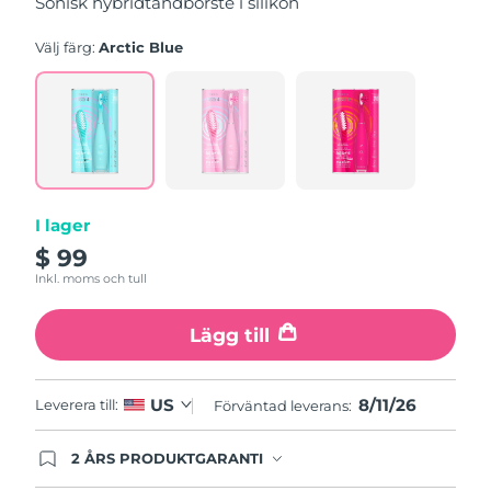
Sonisk hybridtandborste i silikon
stars,
average
rating
Välj färg:
Arctic Blue
value.
Read
5
Reviews.
Same
page
link.
I lager
$ 99
Inkl. moms och tull
Lägg till
8/11/26
US
Leverera till:
Förväntad leverans:
2 ÅRS PRODUKTGARANTI
Produkten levereras med FOREOs heltäckande