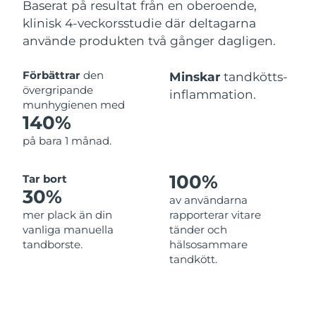
Baserat på resultat från en oberoende,
klinisk 4-veckorsstudie där deltagarna
använde produkten två gånger dagligen.
Förbättrar
den
Minskar
tandkötts-
övergripande
inflammation.
munhygienen med
140%
på bara 1 månad.
100%
Tar bort
30%
av användarna
mer plack än din
rapporterar vitare
vanliga manuella
tänder och
tandborste.
hälsosammare
tandkött.