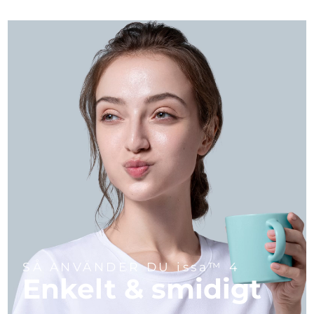
SÅ ANVÄNDER DU issa™ 4
Enkelt & smidigt