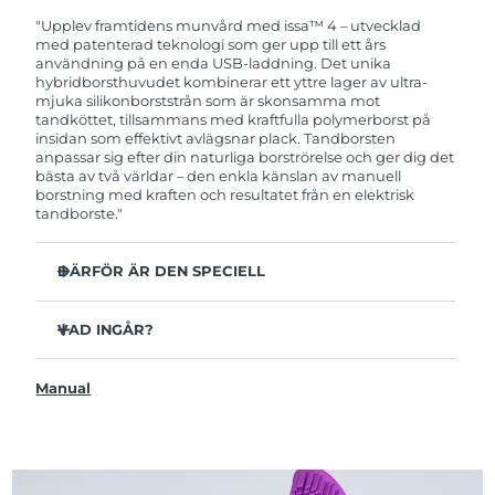
garanti. Det betyder att vi byter ut produkten
utan extra kostnad om du får problem med den
"Upplev framtidens munvård med issa™ 4 – utvecklad
inom två år efter inköpsdatum.
med patenterad teknologi som ger upp till ett års
användning på en enda USB-laddning. Det unika
hybridborsthuvudet kombinerar ett yttre lager av ultra-
mjuka silikonborststrån som är skonsamma mot
tandköttet, tillsammans med kraftfulla polymerborst på
insidan som effektivt avlägsnar plack. Tandborsten
anpassar sig efter din naturliga borströrelse och ger dig det
bästa av två världar – den enkla känslan av manuell
borstning med kraften och resultatet från en elektrisk
tandborste."
DÄRFÖR ÄR DEN SPECIELL
Kliniskt bevisat att förbättra den övergripande
munhälsan med 140% på bara 1 månad.
VAD INGÅR?
Kliniskt bevisad att avlägsna upp till 30 % mer plack än
issa™ 4
en manuell tandborste.
Manual
USB-laddningskabel
Kliniskt bevisat att reducera tandköttsinflammation.
Resefodral
Hybridborsthuvudet håller 2x längre än vanliga
borsthuvuden och behöver endast bytas ut var sjätte
Snabbstartguide
månad.
issa™ Användarmanual