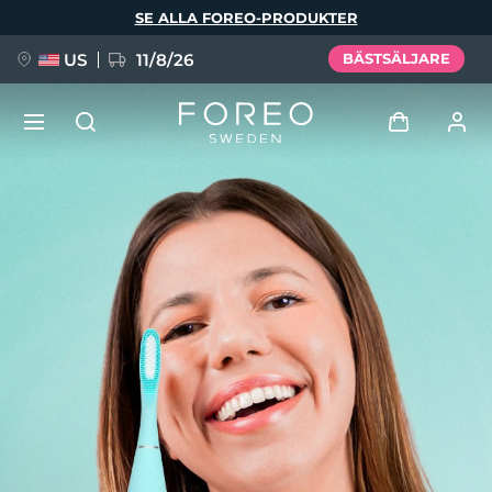
Hoppa
SE ALLA FOREO-PRODUKTER
till
huvudinnehåll
US
11/8/26
BÄSTSÄLJARE
NYHET
Logga in
Språk
BREAKING NEWS
Användarprofil
English
Deutsch
Español
Mina enheter
FAQ™ Pure Beauty-Tech Elixir
Français
Italiano
Português
Mina beställningar
Polski
Svenska
Русский
Türkçe
简体中文
繁體中文
Mina adresser
issa™ Teeth Whitening Set
Mina prenumerationer