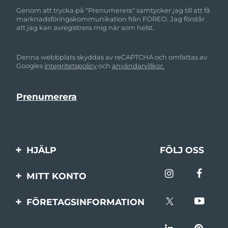
Genom att trycka på "Prenumerera" samtycker jag till att få
marknadsföringskommunikation från FOREO. Jag förstår
att jag kan avregistrera mig när som helst.
Denna webbplats skyddas av reCAPTCHA och omfattas av
Googles
integritetspolicy
och
användarvillkor.
HJÄLP
FÖLJ OSS
Kontakta oss
MITT KONTO
Beställningar & leverans
Produktregistrering
FÖRETAGSINFORMATION
Garantier & returer
Support
Om FOREO