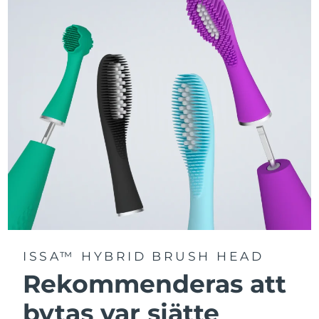
Välj mellan tre borstlägen – Deep Clean, Whitening och
Sensitive – för en personligt anpassad rengöring.
Utrustad med avancerad Sonic Pulse-teknologi med
upp till 11 000 högfrekventa pulser per minut.
Få tillgång till personligt anpassade borstlägen via
FOREO For You-appen.
ISSA™ HYBRID BRUSH HEAD
Rekommenderas att
bytas var sjätte