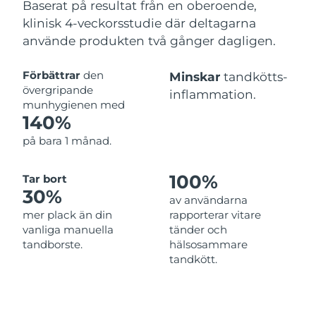
Baserat på resultat från en oberoende,
klinisk 4-veckorsstudie där deltagarna
använde produkten två gånger dagligen.
Förbättrar
den
Minskar
tandkötts-
övergripande
inflammation.
munhygienen med
140%
på bara 1 månad.
100%
Tar bort
30%
av användarna
mer plack än din
rapporterar vitare
vanliga manuella
tänder och
tandborste.
hälsosammare
tandkött.