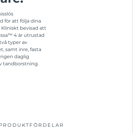
isslös
för att följa dina
Kliniskt bevisad att
issa™ 4 är utrustad
vå typer av
, samt inre, fasta
 Ingen daglig
iv tandborstning.
PRODUKTFÖRDELAR