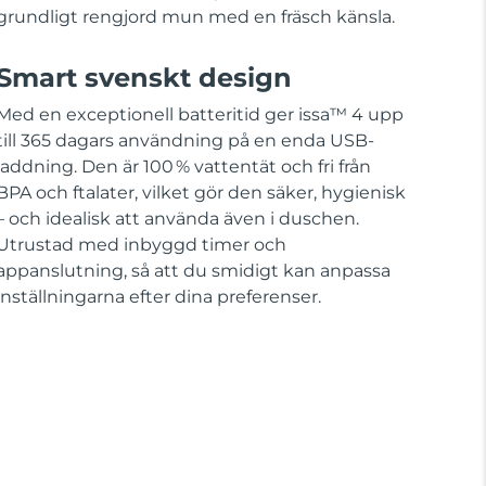
grundligt rengjord mun med en fräsch känsla.
Smart svenskt design
Med en exceptionell batteritid ger issa™ 4 upp
till 365 dagars användning på en enda USB-
laddning. Den är 100 % vattentät och fri från
BPA och ftalater, vilket gör den säker, hygienisk
– och idealisk att använda även i duschen.
Utrustad med inbyggd timer och
appanslutning, så att du smidigt kan anpassa
inställningarna efter dina preferenser.