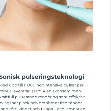
Sonisk pulseringsteknologi
Med upp till 11 000 högintensiva pulser per
minut levererar issa™ 4 en skonsam men
kraftfull pulserande rengöring som effektivt
avlägsnar plack och orenheter från tänder,
tandkött, kinder och tunga – och lämnar en