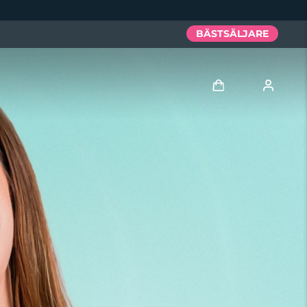
BÄSTSÄLJARE
Logga in
Användarprofil
Mina enheter
Mina beställningar
Mina adresser
Mina prenumerationer