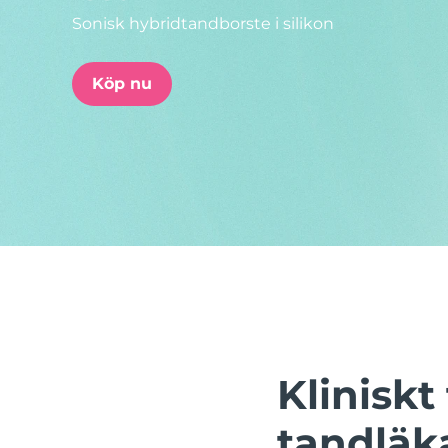
Sonisk hybridtandborste i silikon
issa™ Teeth Whitening Set
Köp nu
FAQ™ Dual LED Panel
POPULÄR
Specialerbjudanden
Bästsäljare
Klinisk
tandläk