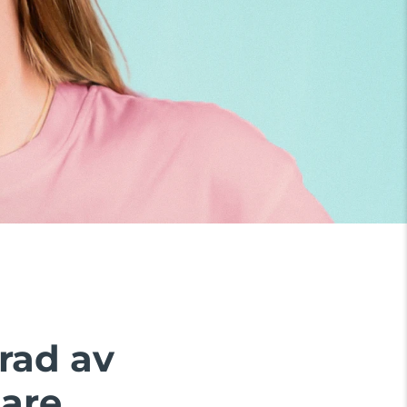
rad av
are.