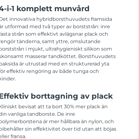
4-i-1 komplett munvård
Det innovativa hybridborsthuvudets framsida
är utformad med två typer av borststrån: inre
fasta strån som effektivt avlägsnar plack och
rengör tänderna, samt yttre, omslutande
borststrån i mjukt, ultrahygieniskt silikon som
skonsamt masserar tandköttet. Borsthuvudets
baksida är utrustad med en strukturerad yta
för effektiv rengöring av både tunga och
kinder.
Effektiv borttagning av plack
Kliniskt bevisat att ta bort 30% mer plack än
din vanliga tandborste. De inre
polymerborstena är mer hållbara än nylon, och
bibehåller sin effektivitet över tid utan att böjas
eller fransa.