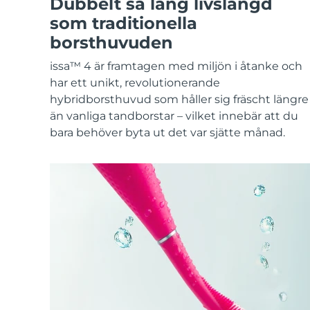
Dubbelt så lång livslängd
KIWI™-hudvård
All acne treatment devices
All revitalizing eye massagers
Serum
issa™ Teeth Whitening Gel
som traditionella
Advanced pore care essentials
For healthy hair
18% PAP
borsthuvuden
Kosmetika
Man
issa™ 4 är framtagen med miljön i åtanke och
har ett unikt, revolutionerande
hybridborsthuvud som håller sig fräscht längre
än vanliga tandborstar – vilket innebär att du
Handla allt
bara behöver byta ut det var sjätte månad.
FOREO APP
OM FOREO