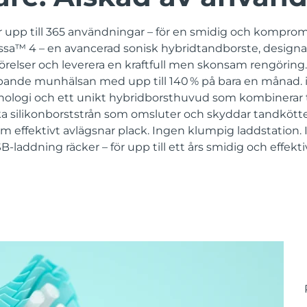
 upp till 365 användningar – för en smidig och komprom
sa™ 4 – en avancerad sonisk hybridtandborste, designad 
örelser och leverera en kraftfull men skonsam rengöring. 
ipande munhälsan med upp till 140 % på bara en månad. 
ologi och ett unikt hybridborsthuvud som kombinerar t
ka silikonborststrån som omsluter och skyddar tandköttet
m effektivt avlägsnar plack. Ingen klumpig laddstation.
-laddning räcker – för upp till ett års smidig och effekt