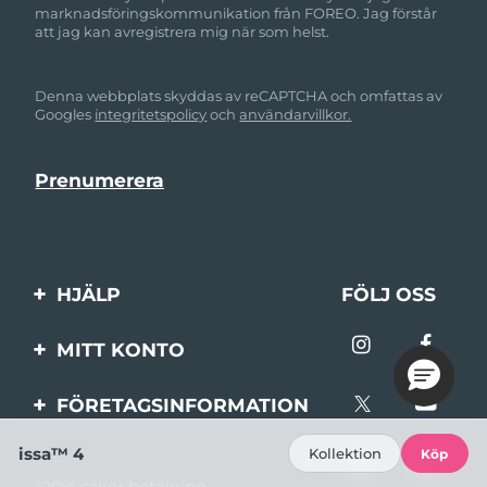
marknadsföringskommunikation från FOREO. Jag förstår
att jag kan avregistrera mig när som helst.
Denna webbplats skyddas av reCAPTCHA och omfattas av
Googles
integritetspolicy
och
användarvillkor.
HJÄLP
FÖLJ OSS
Kontakta oss
MITT KONTO
Beställningar & leverans
Produktregistrering
FÖRETAGSINFORMATION
Garantier & returer
Support
Om FOREO
issa™ 4
Kollektion
Köp
Vanliga frågor
100% säker betalning