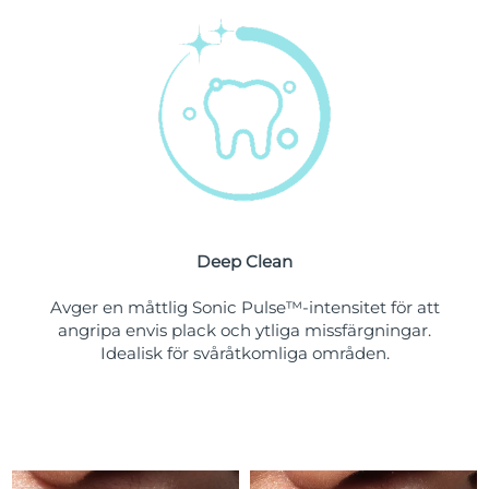
Förväntad leverans
Slovenien
09/08/2026
Sydafrika
Förväntad leverans
17/08/2026
Sydkorea
Förväntad leverans
11/08/2026
Förväntad leverans
Spanien
09/08/2026
Deep Clean
Förväntad leverans
Sverige
09/08/2026
Avger en måttlig Sonic Pulse™-intensitet för att
angripa envis plack och ytliga missfärgningar.
Förväntad leverans
Idealisk för svåråtkomliga områden.
Schweiz
09/08/2026
Taiwan
Förväntad leverans
14/08/2026
Thailand
Förväntad leverans
13/08/2026