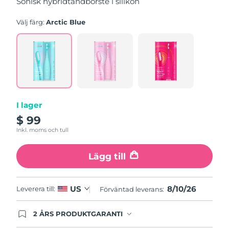
Sonisk hybridtandborste i silikon
stars,
average
rating
Välj färg:
Arctic Blue
value.
Read
5
Reviews.
Same
page
link.
I lager
$ 99
Inkl. moms och tull
Lägg till
8/10/26
US
Leverera till:
Förväntad leverans:
2 ÅRS PRODUKTGARANTI
Produkten levereras med FOREOs heltäckande