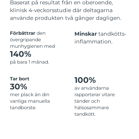
Baserat på resultat från en oberoende,
klinisk 4-veckorsstudie där deltagarna
använde produkten två gånger dagligen.
Förbättrar
den
Minskar
tandkötts-
övergripande
inflammation.
munhygienen med
140%
på bara 1 månad.
100%
Tar bort
30%
av användarna
mer plack än din
rapporterar vitare
vanliga manuella
tänder och
tandborste.
hälsosammare
tandkött.