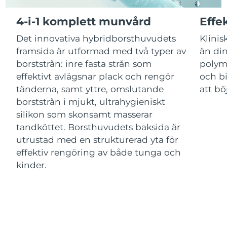
Kazakstan
Förväntad leverans
11/08/2026
4-i-1 komplett munvård
Effe
Förväntad leverans
Det innovativa hybridborsthuvudets
Klinis
Kuwait
09/08/2026
framsida är utformad med två typer av
än din
borststrån: inre fasta strån som
polym
Förväntad leverans
Lettland
09/08/2026
effektivt avlägsnar plack och rengör
och bi
tänderna, samt yttre, omslutande
att bö
Libanon
Förväntad leverans
10/08/2026
borststrån i mjukt, ultrahygieniskt
silikon som skonsamt masserar
Förväntad leverans
Litauen
tandköttet. Borsthuvudets baksida är
09/08/2026
utrustad med en strukturerad yta för
Förväntad leverans
effektiv rengöring av både tunga och
Luxemburg
09/08/2026
kinder.
Macao SAR
Förväntad leverans
11/08/2026
Malaysia
Förväntad leverans
12/08/2026