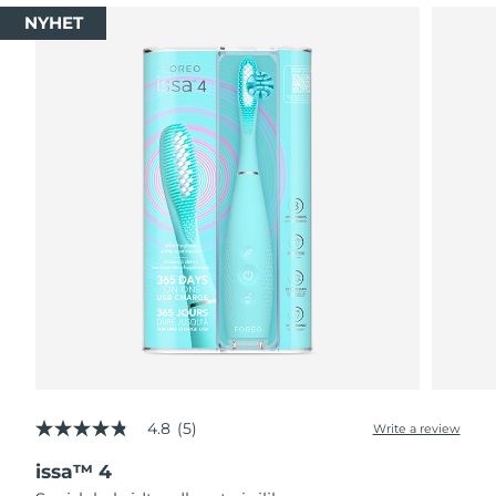
NYHET
4.8
(5)
Write a review
4.8
out
issa™ 4
of
5