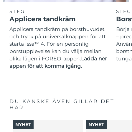
STEG 1
STEG
Applicera tandkräm
Bors
Applicera tandkräm på borsthuvudet
Börja 
och tryck på universalknappen för att
– pre
starta issa™ 4. För en personlig
Använ
borstupplevelse kan du välja mellan
borsth
olika lägen i FOREO-appen.
Ladda ner
tunga
appen för att komma igång.
DU KANSKE ÄVEN GILLAR DET
HÄR
NYHET
NYHET