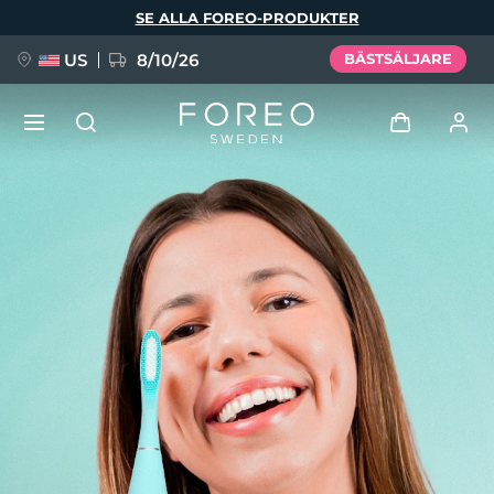
Hoppa
SE ALLA FOREO-PRODUKTER
till
huvudinnehåll
US
8/10/26
BÄSTSÄLJARE
NYHET
Logga in
Språk
BREAKING NEWS
Användarprofil
English
Deutsch
Español
Mina enheter
FAQ™ Pure Beauty-Tech Elixir
Français
Italiano
Português
Mina beställningar
Polski
Svenska
Русский
Türkçe
简体中文
繁體中文
Mina adresser
issa™ Teeth Whitening Set
Mina prenumerationer