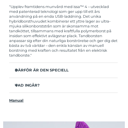
garanti. Det betyder att vi byter ut produkten
utan extra kostnad om du får problem med den
"Upplev framtidens munvård med issa™ 4 – utvecklad
inom två år efter inköpsdatum.
med patenterad teknologi som ger upp till ett års
användning på en enda USB-laddning. Det unika
hybridborsthuvudet kombinerar ett yttre lager av ultra-
mjuka silikonborststrån som är skonsamma mot
tandköttet, tillsammans med kraftfulla polymerborst på
insidan som effektivt avlägsnar plack. Tandborsten
anpassar sig efter din naturliga borströrelse och ger dig det
bästa av två världar – den enkla känslan av manuell
borstning med kraften och resultatet från en elektrisk
tandborste."
DÄRFÖR ÄR DEN SPECIELL
Kliniskt bevisat att förbättra den övergripande
munhälsan med 140% på bara 1 månad.
VAD INGÅR?
Kliniskt bevisad att avlägsna upp till 30 % mer plack än
issa™ 4
en manuell tandborste.
Manual
USB-laddningskabel
Kliniskt bevisat att reducera tandköttsinflammation.
Resefodral
Hybridborsthuvudet håller 2x längre än vanliga
borsthuvuden och behöver endast bytas ut var sjätte
Snabbstartguide
månad.
issa™ Användarmanual