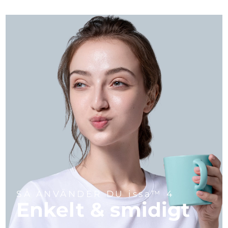
SÅ ANVÄNDER DU issa™ 4
Enkelt & smidigt