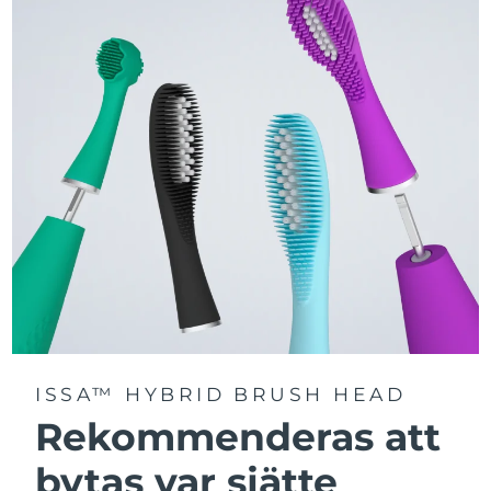
Välj mellan tre borstlägen – Deep Clean, Whitening och
Sensitive – för en personligt anpassad rengöring.
Utrustad med avancerad Sonic Pulse-teknologi med
upp till 11 000 högfrekventa pulser per minut.
Få tillgång till personligt anpassade borstlägen via
FOREO For You-appen.
ISSA™ HYBRID BRUSH HEAD
Rekommenderas att
bytas var sjätte