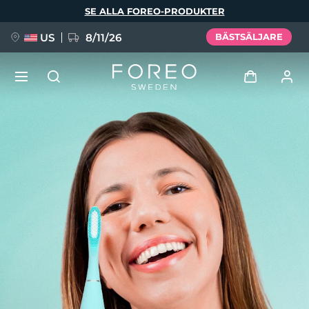
Hoppa
SE ALLA FOREO-PRODUKTER
till
huvudinnehåll
US
8/11/26
BÄSTSÄLJARE
NYHET
Logga in
Språk
BREAKING NEWS
Användarprofil
English
Deutsch
Español
Mina enheter
FAQ™ Pure Beauty-Tech Elixir
Français
Italiano
Português
Mina beställningar
Polski
Svenska
Русский
Türkçe
简体中文
繁體中文
Mina adresser
issa™ Teeth Whitening Set
Mina prenumerationer