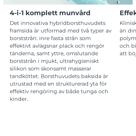
Kazakstan
Förväntad leverans
11/08/2026
4-i-1 komplett munvård
Effe
Förväntad leverans
Det innovativa hybridborsthuvudets
Klinis
Kuwait
09/08/2026
framsida är utformad med två typer av
än din
borststrån: inre fasta strån som
polym
Förväntad leverans
Lettland
09/08/2026
effektivt avlägsnar plack och rengör
och bi
tänderna, samt yttre, omslutande
att bö
Libanon
Förväntad leverans
10/08/2026
borststrån i mjukt, ultrahygieniskt
silikon som skonsamt masserar
Förväntad leverans
Litauen
tandköttet. Borsthuvudets baksida är
09/08/2026
utrustad med en strukturerad yta för
Förväntad leverans
effektiv rengöring av både tunga och
Luxemburg
09/08/2026
kinder.
Macao SAR
Förväntad leverans
11/08/2026
Malaysia
Förväntad leverans
12/08/2026