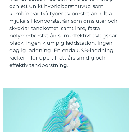
FAQ™ 101
FAQ™ 201
LUNA™ 4 mini
Hudvård för ansiktslyft
NEW
och ett unikt hybridborsthuvud som
Kanada
Förväntad leverans
13/08/2026
issa™ 4 smile
UFO™ 3 mini
Clinical anti-aging
LED mask
For young skin, T-zone
Premium anti-aging skincare
kombinerar två typer av borststrån: ultra-
Hybrid silicone sonic toothbrush
Red light therapy device for young skin
mjuka silikonborststrån som omsluter och
Chile
Förväntad leverans
13/08/2026
Hårväxt
Hudföryngring
skyddar tandköttet, samt inre, fasta
FAQ™ 102
FAQ™ 202
LUNA™ 4 go
BEAR™-enheter
Förväntad leverans
polymerborststrån som effektivt avlägsnar
Kina
FAQ™ 301
FAQ™ 501
issa™ 4 baby
UFO™ 3 go
Advanced clinical anti-aging
LED mask
09/08/2026
For travel or gym bag
All premium facelift devices
NEW
plack. Ingen klumpig laddstation. Ingen
LED hair strengthening scalp massager
Full-Spectrum Red Light Therapy
For ages 0-3
Portable red light therapy
daglig laddning. En enda USB-laddning
Colombia
Förväntad leverans
13/08/2026
räcker – för upp till ett års smidig och
FAQ™ 103
FAQ™ 211
LUNA™-hudvård
Kosttillskott
effektiv tandborstning.
Förväntad leverans
FAQ™ Scalp Serum
FAQ™ 502
issa™ Teeth Whitening Set
Kroatien
Masker
Luxurious clinical anti-aging set
Anti-aging neck & décolleté LED mask
Premium cleansers & balm
09/08/2026
Scalp recovery probiotic serum
Full-Spectrum Red Light Therapy
Dual LED + sonic device & 18% PAP gel
Rejuvenation & hydration
SPECIALBEHANDLINGAR
Cypern
Förväntad leverans
10/08/2026
FAQ™ P1 Primer
FAQ™ 221
LUNA™-enheter
FAQ™-hudvård
ISSA™-enheter
Förväntad leverans
UFO™-enheter
Manuka honey primer
Anti-aging LED hand mask
FAQ™ Red Light Serum
All facial cleansing devices
Tjeckien
09/08/2026
All FAQ™ skincare
All silicone sonic toothbrushes
All deep facial hydration devices
Hårborttagning
Kroppsvård
Förväntad leverans
Danmark
FAQ™-hudvård
FAQ™-hudvård
09/08/2026
PEACH™ 2 Pro Max
BEAR™ 2 body
FAQ™ produkter
FAQ™ skincare
All FAQ™ skincare
All FAQ™ skincare