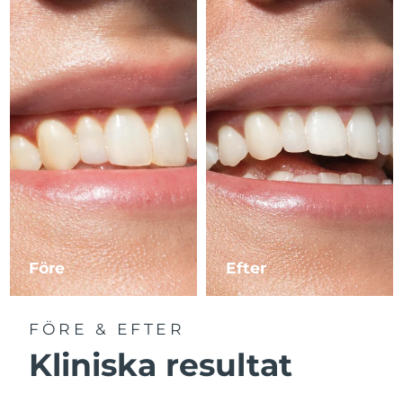
Turkiet
Förväntad leverans
10/08/2026
Förenade
Förväntad leverans
10/08/2026
Arabemiraten
Förväntad leverans
Storbritannien
09/08/2026
USA
Förväntad leverans
10/08/2026
Uzbekistan
Förväntad leverans
14/08/2026
Vietnam
Förväntad leverans
15/08/2026
Före
Efter
FÖRE & EFTER
Kliniska resultat