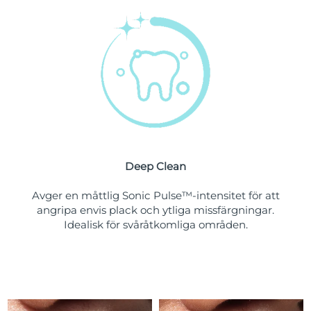
Förväntad leverans
Slovenien
09/08/2026
Sydafrika
Förväntad leverans
17/08/2026
Sydkorea
Förväntad leverans
11/08/2026
Förväntad leverans
Spanien
09/08/2026
Deep Clean
Förväntad leverans
Sverige
09/08/2026
Avger en måttlig Sonic Pulse™-intensitet för att
angripa envis plack och ytliga missfärgningar.
Förväntad leverans
Idealisk för svåråtkomliga områden.
Schweiz
09/08/2026
Taiwan
Förväntad leverans
14/08/2026
Thailand
Förväntad leverans
13/08/2026