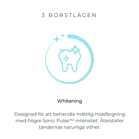
Förväntad leverans
Malta
09/08/2026
3 BORSTLÄGEN
Mexiko
Förväntad leverans
13/08/2026
Monaco
Förväntad leverans
10/08/2026
Förväntad leverans
Nederländerna
09/08/2026
Förväntad leverans
Nya Zeeland
09/08/2026
Förväntad leverans
Norge
09/08/2026
Whitening
Oman
Förväntad leverans
12/08/2026
Designad för att behandla måttlig missfärgning
Filippinerna
Förväntad leverans
12/08/2026
med högre Sonic Pulse™-intensitet. Återställer
tändernas naturliga vithet.
Polen
Förväntad leverans
10/08/2026