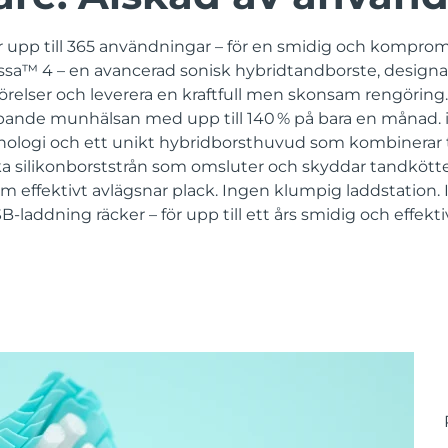
 upp till 365 användningar – för en smidig och komprom
sa™ 4 – en avancerad sonisk hybridtandborste, designad 
örelser och leverera en kraftfull men skonsam rengöring. 
ipande munhälsan med upp till 140 % på bara en månad. 
ologi och ett unikt hybridborsthuvud som kombinerar t
ka silikonborststrån som omsluter och skyddar tandköttet
m effektivt avlägsnar plack. Ingen klumpig laddstation.
-laddning räcker – för upp till ett års smidig och effekt