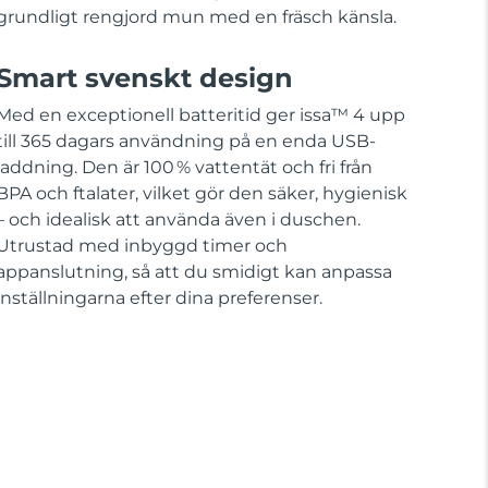
grundligt rengjord mun med en fräsch känsla.
Smart svenskt design
Med en exceptionell batteritid ger issa™ 4 upp
till 365 dagars användning på en enda USB-
laddning. Den är 100 % vattentät och fri från
BPA och ftalater, vilket gör den säker, hygienisk
– och idealisk att använda även i duschen.
Utrustad med inbyggd timer och
appanslutning, så att du smidigt kan anpassa
inställningarna efter dina preferenser.