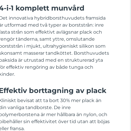
4-i-1 komplett munvård
Det innovativa hybridborsthuvudets framsida
är utformad med två typer av borststrån: inre
fasta strån som effektivt avlägsnar plack och
rengör tänderna, samt yttre, omslutande
borststrån i mjukt, ultrahygieniskt silikon som
skonsamt masserar tandköttet. Borsthuvudets
baksida är utrustad med en strukturerad yta
för effektiv rengöring av både tunga och
kinder.
Effektiv borttagning av plack
Kliniskt bevisat att ta bort 30% mer plack än
din vanliga tandborste. De inre
polymerborstena är mer hållbara än nylon, och
bibehåller sin effektivitet över tid utan att böjas
eller fransa.