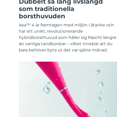
Dubbelt så lång livslängd
KIWI™-hudvård
All acne treatment devices
All revitalizing eye massagers
Serum
issa™ Teeth Whitening Gel
som traditionella
Advanced pore care essentials
For healthy hair
18% PAP
borsthuvuden
Kosmetika
Man
issa™ 4 är framtagen med miljön i åtanke och
har ett unikt, revolutionerande
hybridborsthuvud som håller sig fräscht längre
än vanliga tandborstar – vilket innebär att du
Handla allt
bara behöver byta ut det var sjätte månad.
FOREO APP
OM FOREO