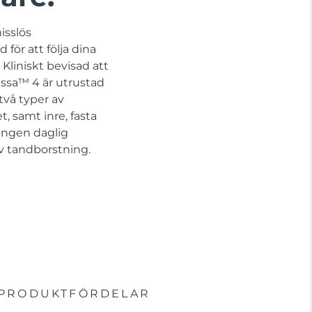
isslös
för att följa dina
Kliniskt bevisad att
issa™ 4 är utrustad
vå typer av
, samt inre, fasta
 Ingen daglig
iv tandborstning.
PRODUKTFÖRDELAR