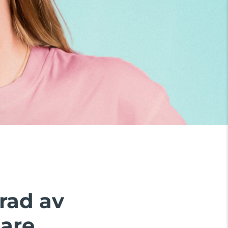
rad av
are.