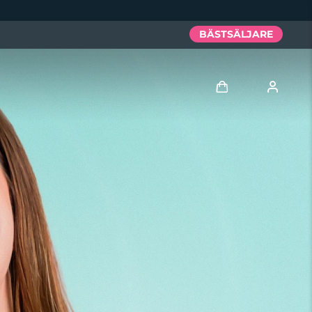
BÄSTSÄLJARE
Logga in
Användarprofil
Mina enheter
Mina beställningar
Mina adresser
Mina prenumerationer