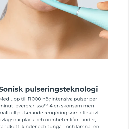
Sonisk pulseringsteknologi
Med upp till 11 000 högintensiva pulser per
minut levererar issa™ 4 en skonsam men
kraftfull pulserande rengöring som effektivt
avlägsnar plack och orenheter från tänder,
tandkött, kinder och tunga – och lämnar en