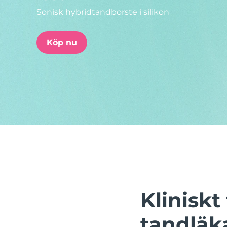
Sonisk hybridtandborste i silikon
issa™ Teeth Whitening Set
Köp nu
FAQ™ Dual LED Panel
POPULÄR
Specialerbjudanden
Bästsäljare
Klinisk
tandläk