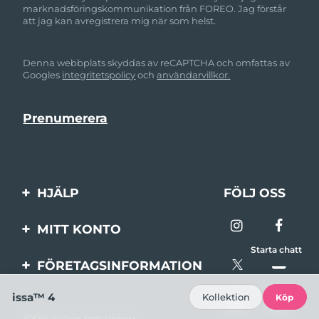
marknadsföringskommunikation från FOREO. Jag förstår
att jag kan avregistrera mig när som helst.
Denna webbplats skyddas av reCAPTCHA och omfattas av
Googles
integritetspolicy
och
användarvillkor.
HJÄLP
FÖLJ OSS
Kontakta oss
MITT KONTO
Beställningar & leverans
Starta chatt
Produktregistrering
FÖRETAGSINFORMATION
Garantier & returer
Support
Om FOREO
issa™ 4
Kollektion
Köp
Vanliga frågor
100% säker betalning