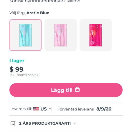
Sonisk hybridtandborste i silikon
stars,
average
rating
Välj färg:
Arctic Blue
value.
Read
5
Reviews.
Same
page
link.
I lager
$ 99
Inkl. moms och tull
Lägg till
8/9/26
US
Leverera till:
Förväntad leverans:
2 ÅRS PRODUKTGARANTI
Produkten levereras med FOREOs heltäckande