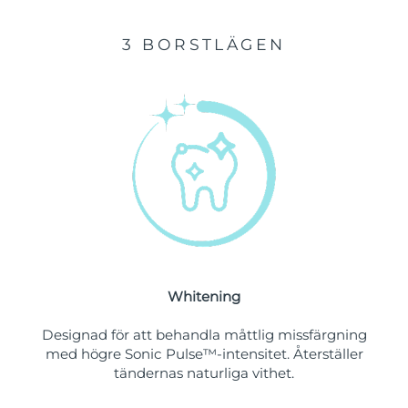
Malaysia
Förväntad leverans
11/08/2026
3 BORSTLÄGEN
Förväntad leverans
Malta
08/08/2026
Mexiko
Förväntad leverans
12/08/2026
Förväntad leverans
Monaco
09/08/2026
Förväntad leverans
Nederländerna
08/08/2026
Förväntad leverans
Nya Zeeland
08/08/2026
Whitening
Designad för att behandla måttlig missfärgning
Förväntad leverans
Norge
08/08/2026
med högre Sonic Pulse™-intensitet. Återställer
tändernas naturliga vithet.
Oman
Förväntad leverans
11/08/2026