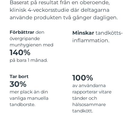
Vietnam
Förväntad leverans
14/08/2026
Baserat på resultat från en oberoende,
klinisk 4-veckorsstudie där deltagarna
använde produkten två gånger dagligen.
Förbättrar
den
Minskar
tandkötts-
övergripande
inflammation.
munhygienen med
140%
på bara 1 månad.
100%
Tar bort
30%
av användarna
mer plack än din
rapporterar vitare
vanliga manuella
tänder och
tandborste.
hälsosammare
tandkött.