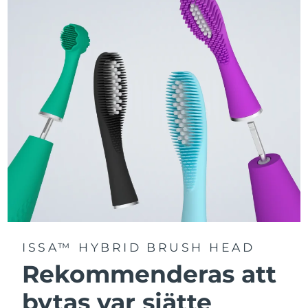
Välj mellan tre borstlägen – Deep Clean, Whitening och
Sensitive – för en personligt anpassad rengöring.
Utrustad med avancerad Sonic Pulse-teknologi med
upp till 11 000 högfrekventa pulser per minut.
Få tillgång till personligt anpassade borstlägen via
FOREO For You-appen.
ISSA™ HYBRID BRUSH HEAD
Rekommenderas att
bytas var sjätte