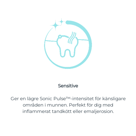
Filippinerna
Förväntad leverans
11/08/2026
Förväntad leverans
Polen
09/08/2026
Förväntad leverans
Portugal
08/08/2026
Puerto Rico
Förväntad leverans
10/08/2026
Förväntad leverans
Qatar
09/08/2026
Sensitive
Réunion
Förväntad leverans
13/08/2026
Ger en lägre Sonic Pulse™-intensitet för känsligare
områden i munnen. Perfekt för dig med
Förväntad leverans
Rumänien
08/08/2026
inflammerat tandkött eller emaljerosion.
Ryssland
Förväntad leverans
16/08/2026