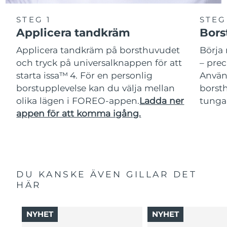
STEG 1
STEG
Applicera tandkräm
Bors
Applicera tandkräm på borsthuvudet
Börja 
och tryck på universalknappen för att
– pre
starta issa™ 4. För en personlig
Använ
borstupplevelse kan du välja mellan
borsth
olika lägen i FOREO-appen.
Ladda ner
tunga
appen för att komma igång.
DU KANSKE ÄVEN GILLAR DET
HÄR
NYHET
NYHET