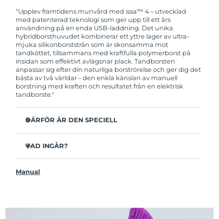
garanti. Det betyder att vi byter ut produkten
utan extra kostnad om du får problem med den
"Upplev framtidens munvård med issa™ 4 – utvecklad
inom två år efter inköpsdatum.
med patenterad teknologi som ger upp till ett års
användning på en enda USB-laddning. Det unika
hybridborsthuvudet kombinerar ett yttre lager av ultra-
mjuka silikonborststrån som är skonsamma mot
tandköttet, tillsammans med kraftfulla polymerborst på
insidan som effektivt avlägsnar plack. Tandborsten
anpassar sig efter din naturliga borströrelse och ger dig det
bästa av två världar – den enkla känslan av manuell
borstning med kraften och resultatet från en elektrisk
tandborste."
DÄRFÖR ÄR DEN SPECIELL
Kliniskt bevisat att förbättra den övergripande
munhälsan med 140% på bara 1 månad.
VAD INGÅR?
Kliniskt bevisad att avlägsna upp till 30 % mer plack än
issa™ 4
en manuell tandborste.
Manual
USB-laddningskabel
Kliniskt bevisat att reducera tandköttsinflammation.
Resefodral
Hybridborsthuvudet håller 2x längre än vanliga
borsthuvuden och behöver endast bytas ut var sjätte
Snabbstartguide
månad.
issa™ Användarmanual