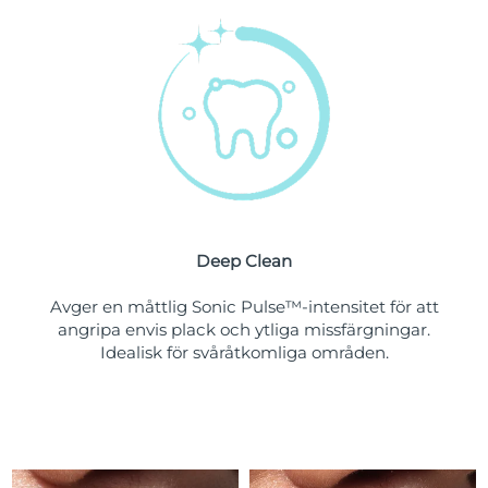
Förväntad leverans
Saudiarabien
09/08/2026
Singapore
Förväntad leverans
10/08/2026
Förväntad leverans
Slovakien
08/08/2026
Förväntad leverans
Slovenien
08/08/2026
Sydafrika
Förväntad leverans
16/08/2026
Deep Clean
Sydkorea
Avger en måttlig Sonic Pulse™-intensitet för att
Förväntad leverans
10/08/2026
angripa envis plack och ytliga missfärgningar.
Idealisk för svåråtkomliga områden.
Förväntad leverans
Spanien
08/08/2026
Förväntad leverans
Sverige
08/08/2026
Förväntad leverans