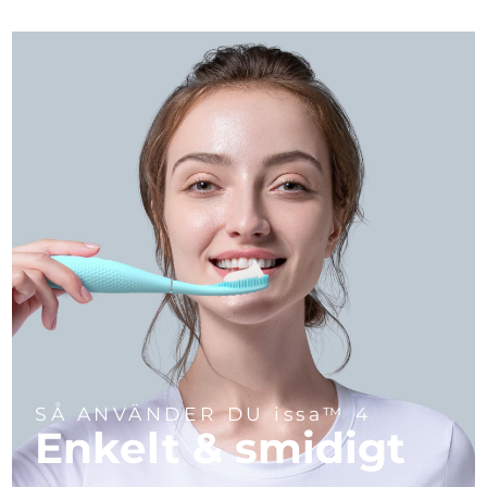
SÅ ANVÄNDER DU issa™ 4
Enkelt & smidigt