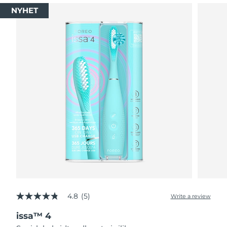
NYHET
4.8
(5)
Write a review
4.8
out
issa™ 4
of
5