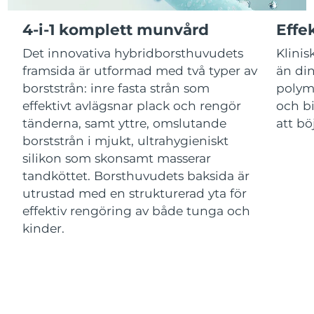
4-i-1 komplett munvård
Effe
Jersey
Förväntad leverans
13/08/2026
Det innovativa hybridborsthuvudets
Klinis
Kazakstan
Förväntad leverans
10/08/2026
framsida är utformad med två typer av
än din
borststrån: inre fasta strån som
polym
Förväntad leverans
Kuwait
effektivt avlägsnar plack och rengör
och bi
08/08/2026
tänderna, samt yttre, omslutande
att bö
Förväntad leverans
borststrån i mjukt, ultrahygieniskt
Lettland
08/08/2026
silikon som skonsamt masserar
tandköttet. Borsthuvudets baksida är
Förväntad leverans
Libanon
09/08/2026
utrustad med en strukturerad yta för
effektiv rengöring av både tunga och
Förväntad leverans
Litauen
kinder.
08/08/2026
Förväntad leverans
Luxemburg
08/08/2026
Macao SAR
Förväntad leverans
10/08/2026