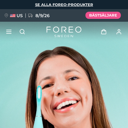
Hoppa
SE ALLA FOREO-PRODUKTER
till
huvudinnehåll
US
8/9/26
BÄSTSÄLJARE
NYHET
Logga in
Språk
BREAKING NEWS
Användarprofil
English
Deutsch
Español
Mina enheter
FAQ™ Pure Beauty-Tech Elixir
Français
Italiano
Português
Mina beställningar
Polski
Svenska
Русский
Türkçe
简体中文
繁體中文
Mina adresser
issa™ Teeth Whitening Set
Mina prenumerationer