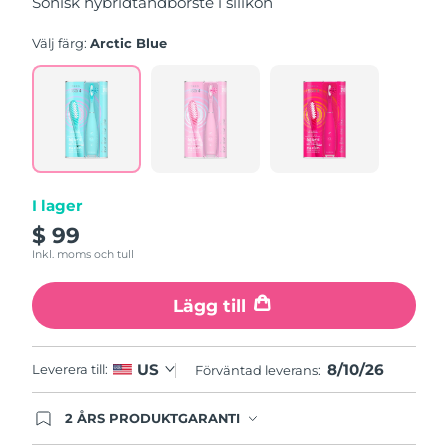
Sonisk hybridtandborste i silikon
stars,
average
rating
Välj färg:
Arctic Blue
value.
Read
5
Reviews.
Same
page
link.
I lager
$ 99
Inkl. moms och tull
Lägg till
8/10/26
US
Leverera till:
Förväntad leverans:
2 ÅRS PRODUKTGARANTI
Produkten levereras med FOREOs heltäckande