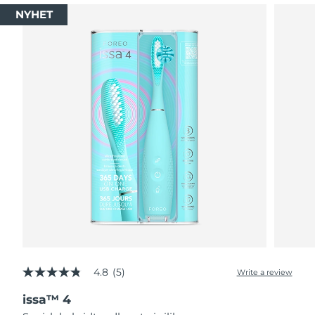
NYHET
4.8
(5)
Write a review
4.8
out
issa™ 4
of
5