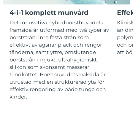
4-i-1 komplett munvård
Effe
Macao SAR
Förväntad leverans
8/11/26
Det innovativa hybridborsthuvudets
Klinis
Malaysia
Förväntad leverans
8/12/26
framsida är utformad med två typer av
än din
borststrån: inre fasta strån som
polym
Malta
Förväntad leverans
8/9/26
effektivt avlägsnar plack och rengör
och bi
tänderna, samt yttre, omslutande
att bö
Mexiko
Förväntad leverans
8/13/26
borststrån i mjukt, ultrahygieniskt
silikon som skonsamt masserar
Monaco
Förväntad leverans
8/10/26
tandköttet. Borsthuvudets baksida är
utrustad med en strukturerad yta för
Nederländerna
Förväntad leverans
8/9/26
effektiv rengöring av både tunga och
kinder.
Nya Zeeland
Förväntad leverans
8/9/26
Norge
Förväntad leverans
8/9/26
Oman
Förväntad leverans
8/12/26