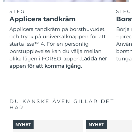
STEG 1
STEG
Applicera tandkräm
Bors
Applicera tandkräm på borsthuvudet
Börja 
och tryck på universalknappen för att
– pre
starta issa™ 4. För en personlig
Använ
borstupplevelse kan du välja mellan
borsth
olika lägen i FOREO-appen.
Ladda ner
tunga
appen för att komma igång.
DU KANSKE ÄVEN GILLAR DET
HÄR
NYHET
NYHET