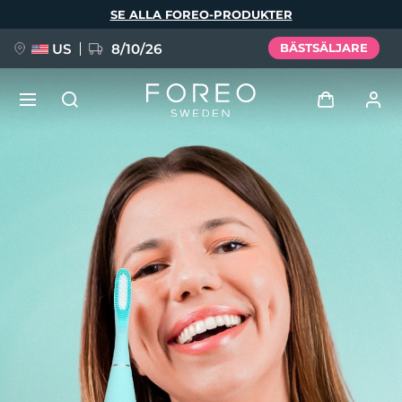
Hoppa
SE ALLA FOREO-PRODUKTER
till
huvudinnehåll
US
8/10/26
BÄSTSÄLJARE
NYHET
Logga in
Språk
BREAKING NEWS
Användarprofil
English
Deutsch
Español
Mina enheter
FAQ™ Pure Beauty-Tech Elixir
Français
Italiano
Português
Mina beställningar
Polski
Svenska
Русский
Türkçe
简体中文
繁體中文
Mina adresser
issa™ Teeth Whitening Set
Mina prenumerationer