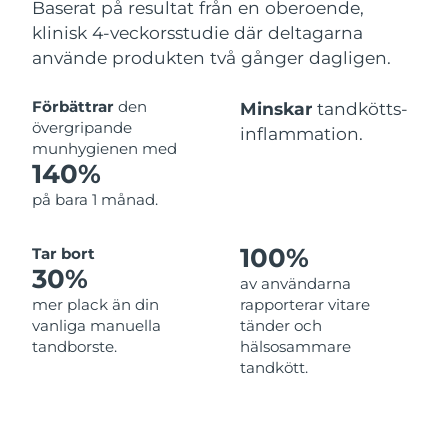
Baserat på resultat från en oberoende,
klinisk 4-veckorsstudie där deltagarna
använde produkten två gånger dagligen.
Förbättrar
den
Minskar
tandkötts-
övergripande
inflammation.
munhygienen med
140%
på bara 1 månad.
100%
Tar bort
30%
av användarna
mer plack än din
rapporterar vitare
vanliga manuella
tänder och
tandborste.
hälsosammare
tandkött.