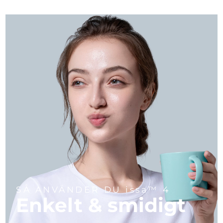
SÅ ANVÄNDER DU issa™ 4
Enkelt & smidigt