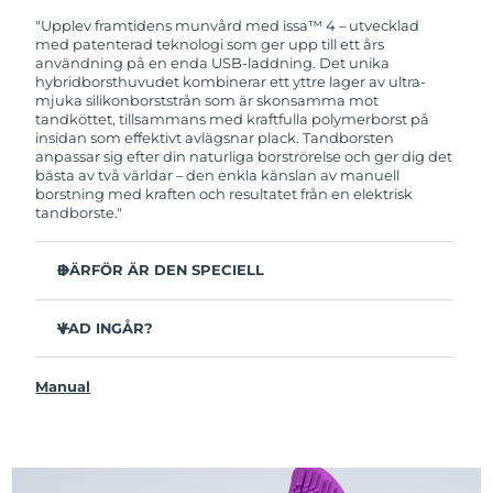
garanti. Det betyder att vi byter ut produkten
utan extra kostnad om du får problem med den
"Upplev framtidens munvård med issa™ 4 – utvecklad
inom två år efter inköpsdatum.
med patenterad teknologi som ger upp till ett års
användning på en enda USB-laddning. Det unika
hybridborsthuvudet kombinerar ett yttre lager av ultra-
mjuka silikonborststrån som är skonsamma mot
tandköttet, tillsammans med kraftfulla polymerborst på
insidan som effektivt avlägsnar plack. Tandborsten
anpassar sig efter din naturliga borströrelse och ger dig det
bästa av två världar – den enkla känslan av manuell
borstning med kraften och resultatet från en elektrisk
tandborste."
DÄRFÖR ÄR DEN SPECIELL
Kliniskt bevisat att förbättra den övergripande
munhälsan med 140% på bara 1 månad.
VAD INGÅR?
Kliniskt bevisad att avlägsna upp till 30 % mer plack än
issa™ 4
en manuell tandborste.
Manual
USB-laddningskabel
Kliniskt bevisat att reducera tandköttsinflammation.
Resefodral
Hybridborsthuvudet håller 2x längre än vanliga
borsthuvuden och behöver endast bytas ut var sjätte
Snabbstartguide
månad.
issa™ Användarmanual