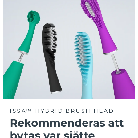
Välj mellan tre borstlägen – Deep Clean, Whitening och
Sensitive – för en personligt anpassad rengöring.
Utrustad med avancerad Sonic Pulse-teknologi med
upp till 11 000 högfrekventa pulser per minut.
Få tillgång till personligt anpassade borstlägen via
FOREO For You-appen.
ISSA™ HYBRID BRUSH HEAD
Rekommenderas att
bytas var sjätte