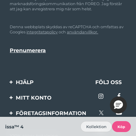
marknadsföringskommunikation från FOREO. Jag förstår
att jag kan avregistrera mig när som helst.
Denna webbplats skyddas av reCAPTCHA och omfattas av
Googles
integritetspolicy
och
användarvillkor.
HJÄLP
FÖLJ OSS
Kontakta oss
MITT KONTO
Beställningar & leverans
Produktregistrering
FÖRETAGSINFORMATION
Garantier & returer
Support
Om FOREO
issa™ 4
Kollektion
Köp
Vanliga frågor
100% säker betalning