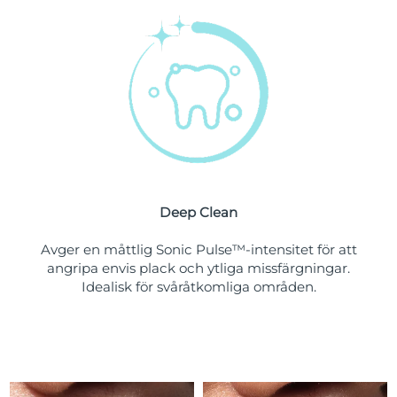
Turkiet
Förväntad leverans
8/10/26
Förenade
Förväntad leverans
8/10/26
Arabemiraten
Storbritannien
Förväntad leverans
8/9/26
USA
Förväntad leverans
8/10/26
Uzbekistan
Förväntad leverans
8/14/26
Deep Clean
Vietnam
Förväntad leverans
8/15/26
Avger en måttlig Sonic Pulse™-intensitet för att
angripa envis plack och ytliga missfärgningar.
Idealisk för svåråtkomliga områden.