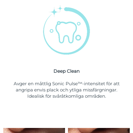
Turkiet
Förväntad leverans
13/08/2026
Förenade
Förväntad leverans
13/08/2026
Arabemiraten
Storbritannien
Förväntad leverans
12/08/2026
USA
Förväntad leverans
13/08/2026
Deep Clean
Uzbekistan
Förväntad leverans
17/08/2026
Avger en måttlig Sonic Pulse™-intensitet för att
Vietnam
Förväntad leverans
18/08/2026
angripa envis plack och ytliga missfärgningar.
Idealisk för svåråtkomliga områden.