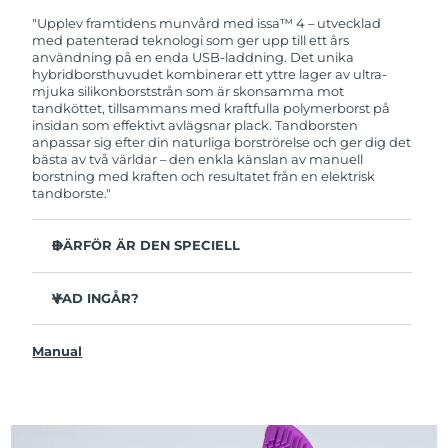
garanti. Det betyder att vi byter ut produkten
utan extra kostnad om du får problem med den
"Upplev framtidens munvård med issa™ 4 – utvecklad
inom två år efter inköpsdatum.
med patenterad teknologi som ger upp till ett års
användning på en enda USB-laddning. Det unika
hybridborsthuvudet kombinerar ett yttre lager av ultra-
mjuka silikonborststrån som är skonsamma mot
tandköttet, tillsammans med kraftfulla polymerborst på
insidan som effektivt avlägsnar plack. Tandborsten
anpassar sig efter din naturliga borströrelse och ger dig det
bästa av två världar – den enkla känslan av manuell
borstning med kraften och resultatet från en elektrisk
tandborste."
DÄRFÖR ÄR DEN SPECIELL
Kliniskt bevisat att förbättra den övergripande
munhälsan med 140% på bara 1 månad.
VAD INGÅR?
Kliniskt bevisad att avlägsna upp till 30 % mer plack än
issa™ 4
en manuell tandborste.
Manual
USB-laddningskabel
Kliniskt bevisat att reducera tandköttsinflammation.
Resefodral
Hybridborsthuvudet håller 2x längre än vanliga
borsthuvuden och behöver endast bytas ut var sjätte
Snabbstartguide
månad.
issa™ Användarmanual