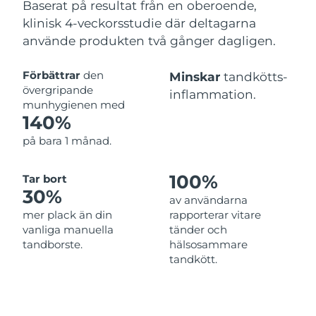
Baserat på resultat från en oberoende,
klinisk 4-veckorsstudie där deltagarna
använde produkten två gånger dagligen.
Förbättrar
den
Minskar
tandkötts-
övergripande
inflammation.
munhygienen med
140%
på bara 1 månad.
100%
Tar bort
30%
av användarna
mer plack än din
rapporterar vitare
vanliga manuella
tänder och
tandborste.
hälsosammare
tandkött.