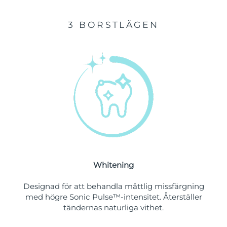
Filippinerna
Förväntad leverans
15/08/2026
3 BORSTLÄGEN
Polen
Förväntad leverans
13/08/2026
Portugal
Förväntad leverans
12/08/2026
Puerto Rico
Förväntad leverans
14/08/2026
Qatar
Förväntad leverans
13/08/2026
Réunion
Förväntad leverans
17/08/2026
Rumänien
Förväntad leverans
12/08/2026
Whitening
Förväntad leverans
Ryssland
20/08/2026
Designad för att behandla måttlig missfärgning
med högre Sonic Pulse™-intensitet. Återställer
Saudiarabien
tändernas naturliga vithet.
Förväntad leverans
13/08/2026