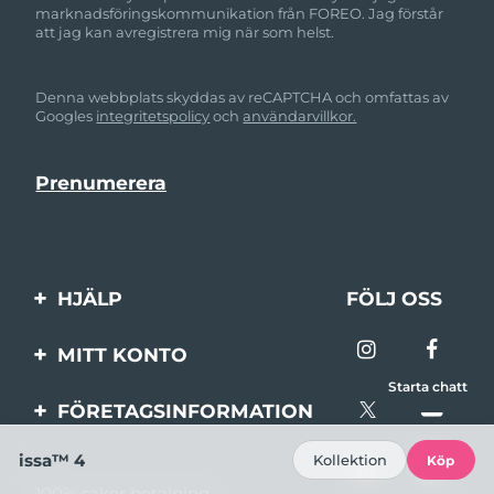
marknadsföringskommunikation från FOREO. Jag förstår
att jag kan avregistrera mig när som helst.
Denna webbplats skyddas av reCAPTCHA och omfattas av
Googles
integritetspolicy
och
användarvillkor.
HJÄLP
FÖLJ OSS
Kontakta oss
MITT KONTO
Beställningar & leverans
Starta chatt
Produktregistrering
FÖRETAGSINFORMATION
Garantier & returer
Support
Om FOREO
issa™ 4
Kollektion
Köp
Vanliga frågor
100% säker betalning