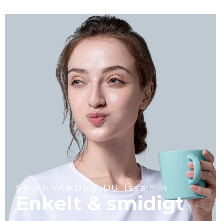
SÅ ANVÄNDER DU issa™ 4
Enkelt & smidigt