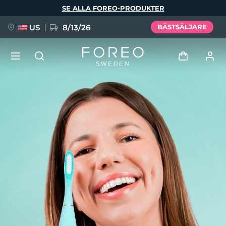
Hoppa
SE ALLA FOREO-PRODUKTER
till
huvudinnehåll
US
8/13/26
BÄSTSÄLJARE
NYHET
Logga in
Språk
BREAKING NEWS
Användarprofil
English
Deutsch
Español
Mina enheter
FAQ™ Pure Beauty-Tech Elixir
Français
Italiano
Português
Mina beställningar
Polski
Svenska
Русский
Türkçe
简体中文
繁體中文
Mina adresser
issa™ Teeth Whitening Set
Mina prenumerationer