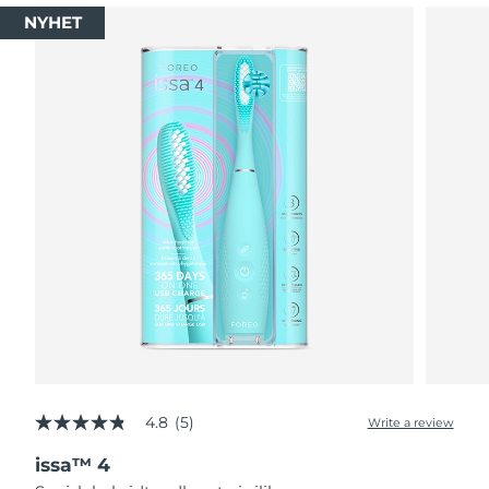
NYHET
4.8
(5)
Write a review
4.8
out
issa™ 4
of
5