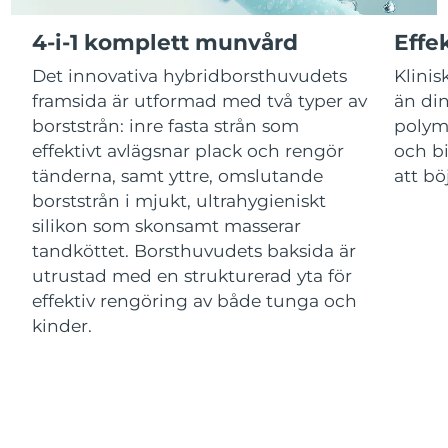
4-i-1 komplett munvård
Effe
Macao SAR
Förväntad leverans
14/08/2026
Det innovativa hybridborsthuvudets
Klinis
Malaysia
Förväntad leverans
15/08/2026
framsida är utformad med två typer av
än din
borststrån: inre fasta strån som
polym
Malta
Förväntad leverans
12/08/2026
effektivt avlägsnar plack och rengör
och bi
tänderna, samt yttre, omslutande
att bö
Mexiko
Förväntad leverans
16/08/2026
borststrån i mjukt, ultrahygieniskt
silikon som skonsamt masserar
Monaco
Förväntad leverans
13/08/2026
tandköttet. Borsthuvudets baksida är
utrustad med en strukturerad yta för
Nederländerna
Förväntad leverans
12/08/2026
effektiv rengöring av både tunga och
kinder.
Nya Zeeland
Förväntad leverans
12/08/2026
Norge
Förväntad leverans
12/08/2026
Oman
Förväntad leverans
15/08/2026