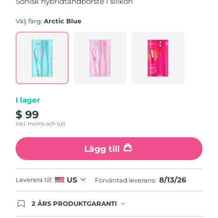
Sonisk hybridtandborste i silikon
stars,
average
rating
Välj färg:
Arctic Blue
value.
Read
5
Reviews.
Same
page
link.
I lager
$ 99
Inkl. moms och tull
Lägg till
8/13/26
US
Leverera till:
Förväntad leverans:
2 ÅRS PRODUKTGARANTI
Produkten levereras med FOREOs heltäckande