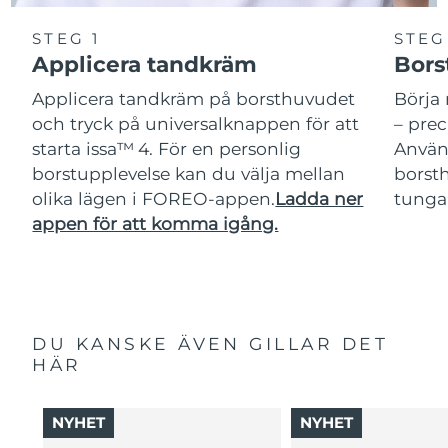
STEG 1
STEG
Applicera tandkräm
Bors
Applicera tandkräm på borsthuvudet
Börja 
och tryck på universalknappen för att
– pre
starta issa™ 4. För en personlig
Använ
borstupplevelse kan du välja mellan
borsth
olika lägen i FOREO-appen.
Ladda ner
tunga
appen för att komma igång.
DU KANSKE ÄVEN GILLAR DET
HÄR
NYHET
NYHET