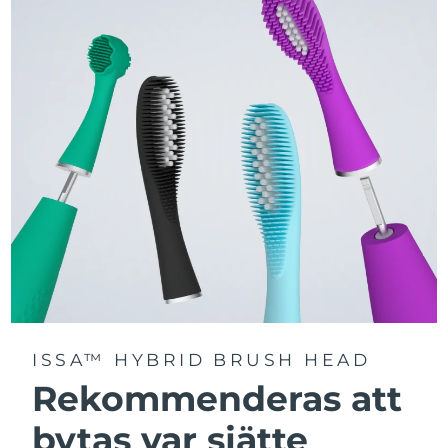
Välj mellan tre borstlägen – Deep Clean, Whitening och
Sensitive – för en personligt anpassad rengöring.
Utrustad med avancerad Sonic Pulse-teknologi med
upp till 11 000 högfrekventa pulser per minut.
Få tillgång till personligt anpassade borstlägen via
FOREO For You-appen.
ISSA™ HYBRID BRUSH HEAD
Rekommenderas att
bytas var sjätte