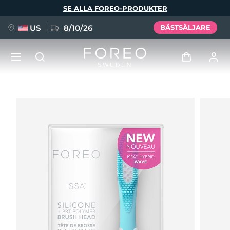
Hoppa
SE ALLA FOREO-PRODUKTER
till
huvudinnehåll
US
8/10/26
BÄSTSÄLJARE
NYHET
Logga in
Språk
BREAKING NEWS
Användarprofil
English
Deutsch
Español
Mina enheter
FAQ™ Pure Beauty-Tech Elixir
Français
Italiano
Português
Mina beställningar
Polski
Svenska
Русский
Türkçe
简体中文
繁體中文
Mina adresser
issa™ Teeth Whitening Set
Mina prenumerationer