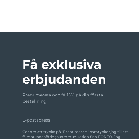
Rödljusterapi
SVENSK SKÖNHETSRUTIN
Få exklusiva
Ansiktsrengöring
Ansiktslyft
LUNA™ 4-paket
BEAR™ 2-paket
erbjudanden
Anti-aging massage
Microcurrent toning
Prenumerera och få 15% på din första
Återfuktning
Munvård
beställning!
LUNA™ 4 Plus
BEAR™ 2 go
UFO™ 3-paket
issa™ 4
Massage, LED heating
Microcurrent toning on-the-go
Deep facial hydration
Hybrid silicone sonic toothbrush
E-postadress
FAQ™ ANTI-AGING-BEHANDLING
LUNA™ 4 Men
BEAR™ 2 eyes & lips
Genom att trycka på "Prenumerera" samtycker jag till att
NEW
UFO™ 3 LED
issa™ 4 plus
få marknadsföringskommunikation från FOREO. Jag
For men, anti-aging massage
Microcurrent line smoothing device