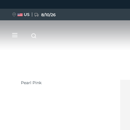
US
8/10/26
Hoppa
till
huvudinnehåll
Pearl Pink
NYHET
BREAKING NEWS
FAQ™ Pure Beauty-Tech Elixir