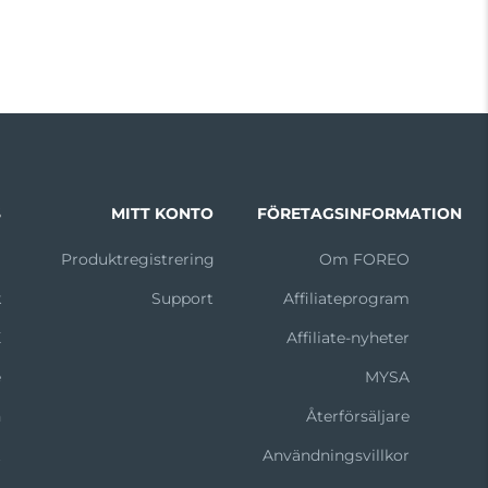
S
MITT KONTO
FÖRETAGSINFORMATION
m
Produktregistrering
Om FOREO
k
Support
Affiliateprogram
X
Affiliate-nyheter
e
MYSA
n
Återförsäljare
t
Användningsvillkor