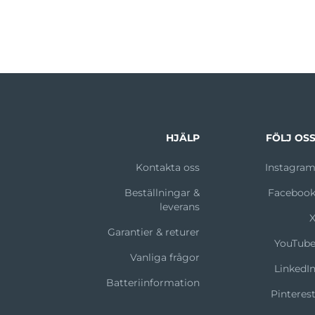
HJÄLP
FÖLJ OS
Kontakta oss
Instagra
Beställningar &
Faceboo
leverans
Garantier & returer
YouTub
Vanliga frågor
LinkedI
Batteriinformation
Pinteres