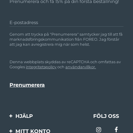
Prenumerera och få 15% på din första beställning!
E-postadress
Genom att trycka på "Prenumerera" samtycker jag till att få
marknadsföringskommunikation från FOREO. Jag förstår
att jag kan avregistrera mig när som helst.
Denna webbplats skyddas av reCAPTCHA och omfattas av
Googles
integritetspolicy
och
användarvillkor.
HJÄLP
FÖLJ OSS
Kontakta oss
MITT KONTO