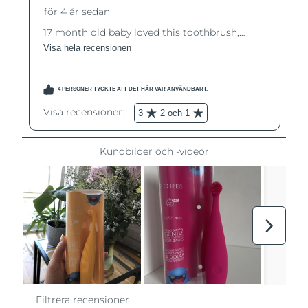
Filippinerna
Förväntad leverans
8/12/26
Polen
Förväntad leverans
8/10/26
Portugal
Förväntad leverans
8/9/26
Puerto Rico
Förväntad leverans
8/11/26
Qatar
Förväntad leverans
8/10/26
Réunion
Förväntad leverans
8/14/26
Rumänien
Förväntad leverans
8/9/26
Ryssland
Förväntad leverans
8/17/26
Saudiarabien
Förväntad leverans
8/10/26
Singapore
Förväntad leverans
8/11/26