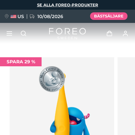
Hoppa
SE ALLA FOREO-PRODUKTER
till
huvudinnehåll
US
10/08/2026
BÄSTSÄLJARE
NYHET
Logga in
SPARA 29 %
Språk
BREAKING NEWS
Användarprofil
English
Deutsch
Español
Mina enheter
FAQ™ Pure Beauty-Tech Elixir
Français
Italiano
Português
Mina beställningar
Polski
Svenska
Русский
Türkçe
简体中文
繁體中文
Mina adresser
issa™ Teeth Whitening Set
Mina prenumerationer