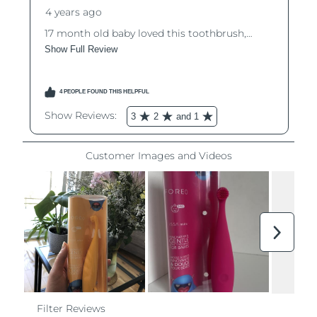
Filippinerna
Förväntad leverans
8/12/26
Polen
Förväntad leverans
8/10/26
Portugal
Förväntad leverans
8/9/26
Puerto Rico
Förväntad leverans
8/11/26
Qatar
Förväntad leverans
8/10/26
Réunion
Förväntad leverans
8/14/26
Rumänien
Förväntad leverans
8/9/26
Ryssland
Förväntad leverans
8/17/26
Saudiarabien
Förväntad leverans
8/10/26
Singapore
Förväntad leverans
8/11/26