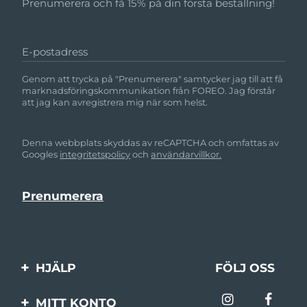
Prenumerera och få 15% på din första beställning!
E-postadress
Genom att trycka på "Prenumerera" samtycker jag till att få
marknadsföringskommunikation från FOREO. Jag förstår
att jag kan avregistrera mig när som helst.
Denna webbplats skyddas av reCAPTCHA och omfattas av
Googles
integritetspolicy
och
användarvillkor.
HJÄLP
FÖLJ OSS
Kontakta oss
MITT KONTO