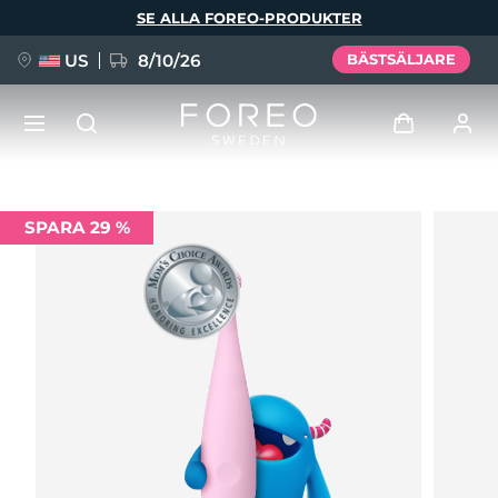
Hoppa
SE ALLA FOREO-PRODUKTER
till
huvudinnehåll
US
8/10/26
BÄSTSÄLJARE
NYHET
Logga in
SPARA 29 %
Språk
BREAKING NEWS
Användarprofil
English
Deutsch
Español
Mina enheter
FAQ™ Pure Beauty-Tech Elixir
Français
Italiano
Português
Mina beställningar
Polski
Svenska
Русский
Türkçe
简体中文
繁體中文
Mina adresser
issa™ Teeth Whitening Set
Mina prenumerationer