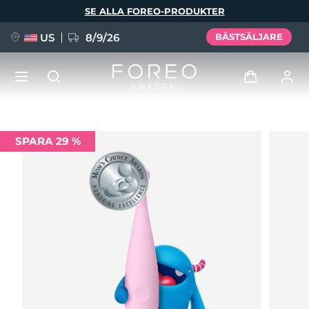
Hoppa
SE ALLA FOREO-PRODUKTER
till
huvudinnehåll
US
8/9/26
BÄSTSÄLJARE
NYHET
Logga in
SPARA 29 %
Språk
BREAKING NEWS
Användarprofil
English
Deutsch
Español
Mina enheter
FAQ™ Pure Beauty-Tech Elixir
Français
Italiano
Português
Mina beställningar
Polski
Svenska
Русский
Türkçe
简体中文
繁體中文
Mina adresser
issa™ Teeth Whitening Set
Mina prenumerationer