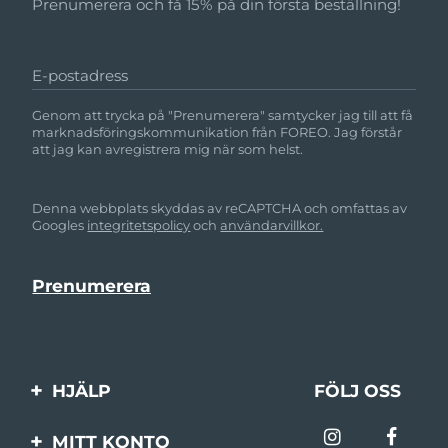
Prenumerera och få 15% på din första beställning!
E-postadress
Genom att trycka på "Prenumerera" samtycker jag till att få
marknadsföringskommunikation från FOREO. Jag förstår
att jag kan avregistrera mig när som helst.
Denna webbplats skyddas av reCAPTCHA och omfattas av
Googles
integritetspolicy
och
användarvillkor.
HJÄLP
FÖLJ OSS
Kontakta oss
MITT KONTO