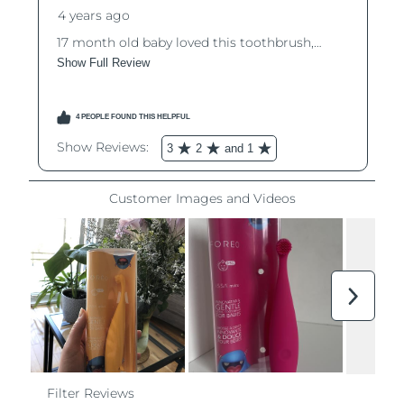
Filippinerna
Förväntad leverans
8/11/26
Polen
Förväntad leverans
8/9/26
Portugal
Förväntad leverans
8/8/26
Puerto Rico
Förväntad leverans
8/10/26
Qatar
Förväntad leverans
8/9/26
Réunion
Förväntad leverans
8/13/26
Rumänien
Förväntad leverans
8/8/26
Ryssland
Förväntad leverans
8/16/26
Saudiarabien
Förväntad leverans
8/9/26
Singapore
Förväntad leverans
8/10/26