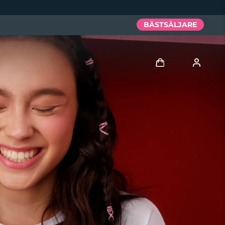
BÄSTSÄLJARE
Logga in
Användarprofil
Mina enheter
Mina beställningar
Mina adresser
Mina prenumerationer