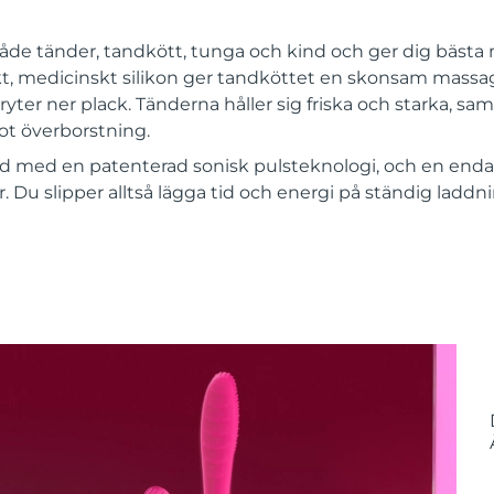
åde tänder, tandkött, tunga och kind och ger dig bästa
ukt, medicinskt silikon ger tandköttet en skonsam mass
ryter ner plack. Tänderna håller sig friska och starka, s
t överborstning.
dd med en patenterad sonisk pulsteknologi, och en end
r. Du slipper alltså lägga tid och energi på ständig laddn