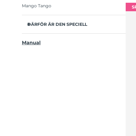
Mango Tango
S
DÄRFÖR ÄR DEN SPECIELL
Kliniskt bevisad effekt och 140% bättre
Manual
munhygien.
Avlägsnar 30 % mer plack än en vanlig
tandborste.
100% av användarna uppger att är skonsam
mot emaljen och att tandköttet ser friskare ut
och inte är irriterat.
Smileygubbarna ser till att du borstar i 2
minuter och visar när det har gått mer än 12
timmar sedan senast borstningen.
Fungerar effektivt med en vanlig, naturlig
handrörelse.
Ger upp till 265 dagars användning per USB-
laddning. Resevänlig. Resenecessär och
halkfritt grepp.