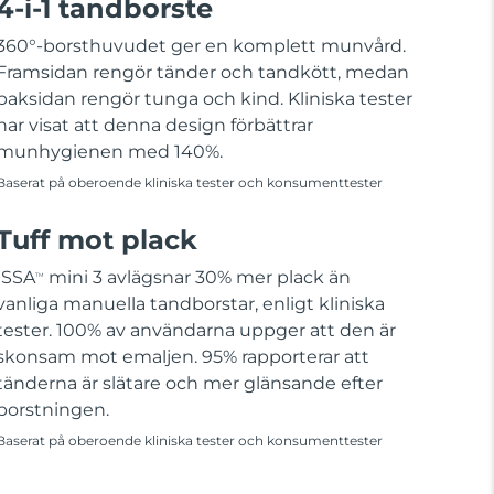
4-i-1 tandborste
360°-borsthuvudet ger en komplett munvård.
Framsidan rengör tänder och tandkött, medan
baksidan rengör tunga och kind. Kliniska tester
har visat att denna design förbättrar
munhygienen med 140%.
Baserat på oberoende kliniska tester och konsumenttester
Tuff mot plack
ISSA
mini 3 avlägsnar 30% mer plack än
TM
vanliga manuella tandborstar, enligt kliniska
tester. 100% av användarna uppger att den är
skonsam mot emaljen. 95% rapporterar att
tänderna är slätare och mer glänsande efter
borstningen.
Baserat på oberoende kliniska tester och konsumenttester