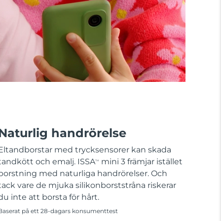
Naturlig handrörelse
Eltandborstar med trycksensorer kan skada
tandkött och emalj. ISSA
mini 3 främjar istället
TM
borstning med naturliga handrörelser. Och
tack vare de mjuka silikonborststråna riskerar
du inte att borsta för hårt.
Baserat på ett 28-dagars konsumenttest