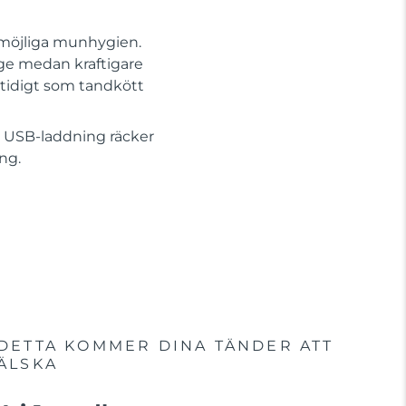
 möjliga munhygien.
age medan kraftigare
amtidigt som tandkött
a USB-laddning räcker
ing.
DETTA KOMMER DINA TÄNDER ATT
ÄLSKA