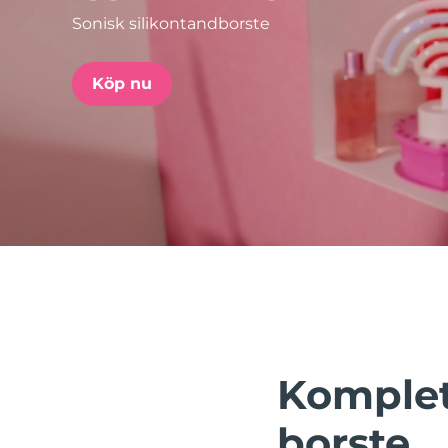
Sonisk silikontandborste
issa™ Teeth Whitening Set
Köp nu
FAQ™ Dual LED Panel
POPULÄR
Specialerbjudanden
Bästsäljare
Komplett
borste.