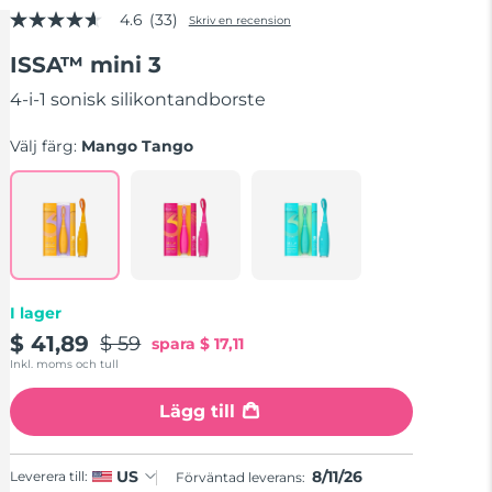
4.6
(33)
Skriv en recension
4.6
av
ISSA™ mini 3
5
stjärnor,
genomsnittligt
4-i-1 sonisk silikontandborste
betyg.
Read
Välj färg:
Mango Tango
33
Reviews.
Länk
till
samma
sida.
I lager
$ 41,89
$ 59
spara
$ 17,11
Inkl. moms och tull
Lägg till
8/11/26
US
Leverera till:
Förväntad leverans: