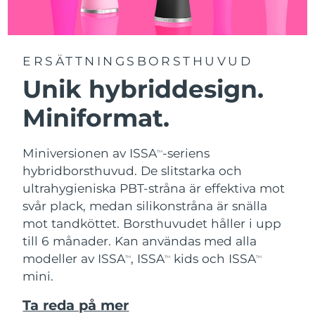
ERSÄTTNINGSBORSTHUVUD
Unik hybriddesign.
Miniformat.
Miniversionen av ISSA
-seriens
TM
hybridborsthuvud. De slitstarka och
ultrahygieniska PBT-stråna är effektiva mot
svår plack, medan silikonstråna är snälla
mot tandköttet. Borsthuvudet håller i upp
till 6 månader. Kan användas med alla
modeller av ISSA
, ISSA
kids och ISSA
TM
TM
TM
mini.
Ta reda på mer