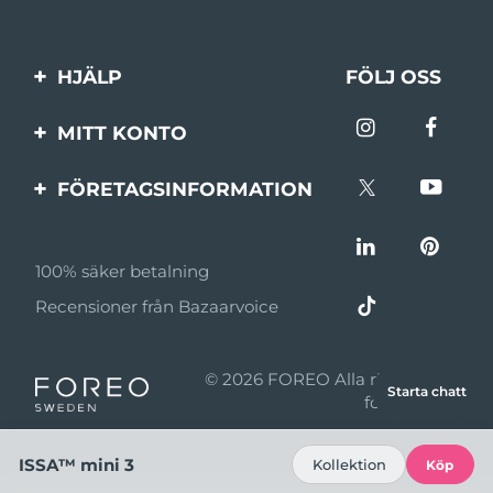
HJÄLP
FÖLJ OSS
Kontakta oss
MITT KONTO
Beställningar & leverans
Produktregistrering
FÖRETAGSINFORMATION
Garantier & returer
Support
Om FOREO
Vanliga frågor
100% säker betalning
Affiliateprogram
Batteriinformation
Recensioner från Bazaarvoice
Affiliate-nyheter
MYSA
© 2026 FOREO Alla rättigheter
Starta chatt
Återförsäljare
förbehållna
Användningsvillkor
ISSA™ mini 3
Kollektion
Köp
Sekretesspolicy