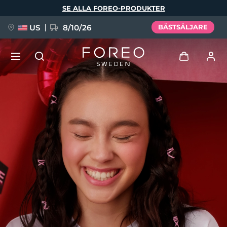
Hoppa
SE ALLA FOREO-PRODUKTER
till
huvudinnehåll
US
8/10/26
BÄSTSÄLJARE
NYHET
Logga in
Språk
BREAKING NEWS
Användarprofil
English
Deutsch
Español
Mina enheter
FAQ™ Pure Beauty-Tech Elixir
Français
Italiano
Português
Mina beställningar
Polski
Svenska
Русский
Türkçe
简体中文
繁體中文
Mina adresser
issa™ Teeth Whitening Set
Mina prenumerationer