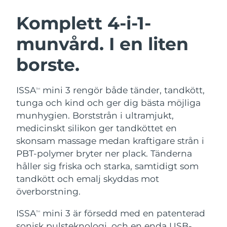
SVENSK SKÖNHETSRUTIN
Österrike
Förväntad leverans
8/9/26
Komplett 4-i-1-
munvård. I en liten
Bahrain
Förväntad leverans
8/10/26
borste.
Ansiktsrengöring
Ansiktslyft
Belgien
Förväntad leverans
8/9/26
LUNA™ 4-paket
BEAR™ 2-paket
Bermuda
Förväntad leverans
8/15/26
ISSA
mini 3 rengör både tänder, tandkött,
TM
Anti-aging massage
Microcurrent toning
tunga och kind och ger dig bästa möjliga
Bosnien och
munhygien. Borststrån i ultramjukt,
Förväntad leverans
8/12/26
Återfuktning
Munvård
Hercegovina
medicinskt silikon ger tandköttet en
LUNA™ 4 Plus
BEAR™ 2 go
UFO™ 3-paket
issa™ 4
skonsam massage medan kraftigare strån i
Massage, LED heating
Microcurrent toning on-the-go
Brunei
Förväntad leverans
8/14/26
FAQ™ ANTI-AGING-BEHANDLING
PBT-polymer bryter ner plack. Tänderna
Deep facial hydration
Hybrid silicone sonic toothbrush
håller sig friska och starka, samtidigt som
Bulgarien
Förväntad leverans
8/9/26
NEW
tandkött och emalj skyddas mot
LUNA™ 4 Men
BEAR™ 2 eyes & lips
UFO™ 3 LED
issa™ 4 plus
överborstning.
Kanada
For men, anti-aging massage
Microcurrent line smoothing device
Förväntad leverans
8/13/26
Near-infrared and red light therapy
Smart hybrid silicone sonic toothbrush
device
Anti-aging
LED-behandlingar
ISSA
mini 3 är försedd med en patenterad
TM
Chile
Förväntad leverans
8/13/26
sonisk pulsteknologi, och en enda USB-