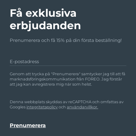
Få exklusiva
erbjudanden
Prenumerera och få 15% på din första beställning!
E-postadress
Genom att trycka på "Prenumerera" samtycker jag till att få
marknadsföringskommunikation från FOREO. Jag förstår
att jag kan avregistrera mig när som helst.
Denna webbplats skyddas av reCAPTCHA och omfattas av
Googles
integritetspolicy
och
användarvillkor.