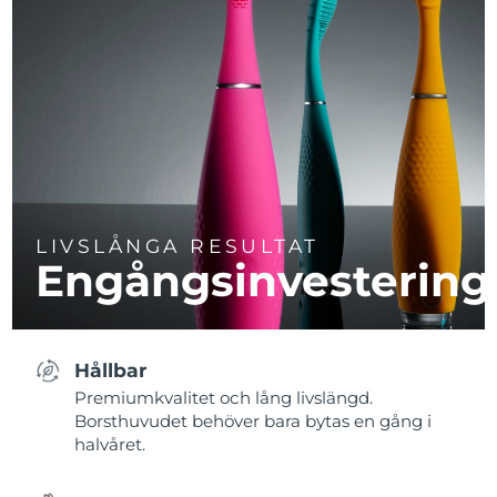
LIVSLÅNGA RESULTAT
Engångsinvestering
Hållbar
Premiumkvalitet och lång livslängd.
Borsthuvudet behöver bara bytas en gång i
halvåret.