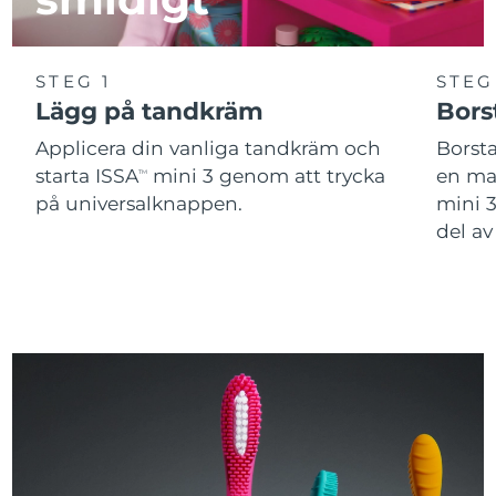
STEG 1
STEG
Lägg på tandkräm
Bors
Applicera din vanliga tandkräm och
Borst
starta ISSA
mini 3 genom att trycka
en man
TM
på universalknappen.
mini 
del a