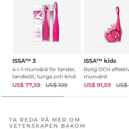
ISSA™ 3
ISSA™ kids
4-i-1-munvård för tänder,
Rolig OCH effekti
tandkött, tunga och kind
munvård
US$ 77,39
US$ 109
US$ 91,59
US$ 
TA REDA PÅ MER OM
VETENSKAPEN BAKOM