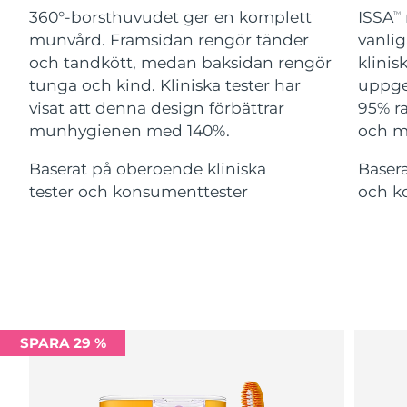
Advanced pore care essentials
For healthy hair
360°-borsthuvudet ger en komplett
ISSA
18% PAP
TM
Israel
Förväntad leverans
8/13/26
Kosmetika
Man
munvård. Framsidan rengör tänder
vanlig
och tandkött, medan baksidan rengör
klinis
Italien
Förväntad leverans
8/9/26
tunga och kind. Kliniska tester har
uppge
visat att denna design förbättrar
95% ra
Japan
Förväntad leverans
8/12/26
munhygienen med 140%.
och m
Handla allt
Jersey
Förväntad leverans
8/14/26
Baserat på oberoende kliniska
Basera
tester och konsumenttester
och k
Kazakstan
Förväntad leverans
8/11/26
FOREO APP
Kuwait
Förväntad leverans
8/9/26
OM FOREO
Lettland
Förväntad leverans
8/9/26
Libanon
Förväntad leverans
8/10/26
SPARA 29 %
Litauen
Förväntad leverans
8/9/26
Luxemburg
Förväntad leverans
8/9/26