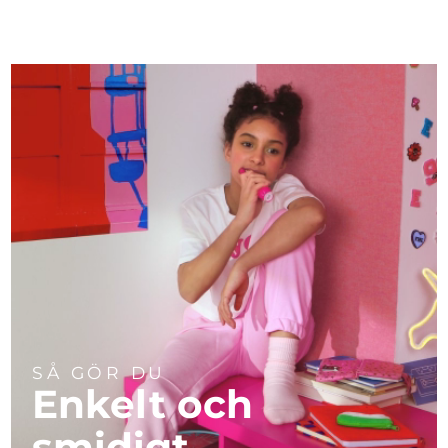
SÅ GÖR DU
Enkelt och
smidigt