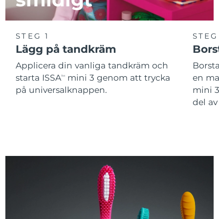
STEG 1
STEG
Lägg på tandkräm
Bors
Applicera din vanliga tandkräm och
Borst
starta ISSA
mini 3 genom att trycka
en man
TM
på universalknappen.
mini 
del a