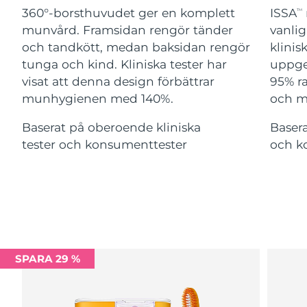
Advanced pore care essentials
For healthy hair
360°-borsthuvudet ger en komplett
ISSA
18% PAP
TM
Israel
Förväntad leverans
8/14/26
Kosmetika
Man
munvård. Framsidan rengör tänder
vanlig
och tandkött, medan baksidan rengör
klinis
Italien
Förväntad leverans
8/10/26
tunga och kind. Kliniska tester har
uppge
visat att denna design förbättrar
95% ra
Japan
Förväntad leverans
8/13/26
munhygienen med 140%.
och m
Handla allt
Jersey
Förväntad leverans
8/15/26
Baserat på oberoende kliniska
Basera
tester och konsumenttester
och k
Kazakstan
Förväntad leverans
8/12/26
FOREO APP
Kuwait
Förväntad leverans
8/10/26
OM FOREO
Lettland
Förväntad leverans
8/10/26
Libanon
Förväntad leverans
8/11/26
SPARA 29 %
Litauen
Förväntad leverans
8/10/26
Luxemburg
Förväntad leverans
8/10/26