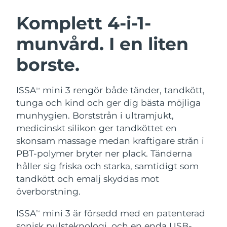
SVENSK SKÖNHETSRUTIN
Österrike
Förväntad leverans
8/10/26
Komplett 4-i-1-
munvård. I en liten
Bahrain
Förväntad leverans
8/11/26
borste.
Ansiktsrengöring
Ansiktslyft
Belgien
Förväntad leverans
8/10/26
LUNA™ 4-paket
BEAR™ 2-paket
Bermuda
Förväntad leverans
8/16/26
ISSA
mini 3 rengör både tänder, tandkött,
TM
Anti-aging massage
Microcurrent toning
tunga och kind och ger dig bästa möjliga
Bosnien och
munhygien. Borststrån i ultramjukt,
Förväntad leverans
8/13/26
Återfuktning
Munvård
Hercegovina
medicinskt silikon ger tandköttet en
LUNA™ 4 Plus
BEAR™ 2 go
UFO™ 3-paket
issa™ 4
skonsam massage medan kraftigare strån i
Massage, LED heating
Microcurrent toning on-the-go
Brunei
Förväntad leverans
8/15/26
FAQ™ ANTI-AGING-BEHANDLING
PBT-polymer bryter ner plack. Tänderna
Deep facial hydration
Hybrid silicone sonic toothbrush
håller sig friska och starka, samtidigt som
Bulgarien
Förväntad leverans
8/10/26
NEW
tandkött och emalj skyddas mot
LUNA™ 4 Men
BEAR™ 2 eyes & lips
UFO™ 3 LED
issa™ 4 plus
överborstning.
Kanada
For men, anti-aging massage
Microcurrent line smoothing device
Förväntad leverans
8/14/26
Near-infrared and red light therapy
Smart hybrid silicone sonic toothbrush
device
Anti-aging
LED-behandlingar
ISSA
mini 3 är försedd med en patenterad
TM
Chile
Förväntad leverans
8/14/26
sonisk pulsteknologi, och en enda USB-