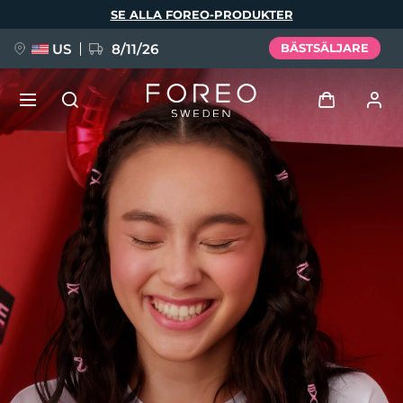
Hoppa
SE ALLA FOREO-PRODUKTER
till
huvudinnehåll
US
8/11/26
BÄSTSÄLJARE
NYHET
Logga in
Språk
BREAKING NEWS
Användarprofil
English
Deutsch
Español
Mina enheter
FAQ™ Pure Beauty-Tech Elixir
Français
Italiano
Português
Mina beställningar
Polski
Svenska
Русский
Türkçe
简体中文
繁體中文
Mina adresser
issa™ Teeth Whitening Set
Mina prenumerationer