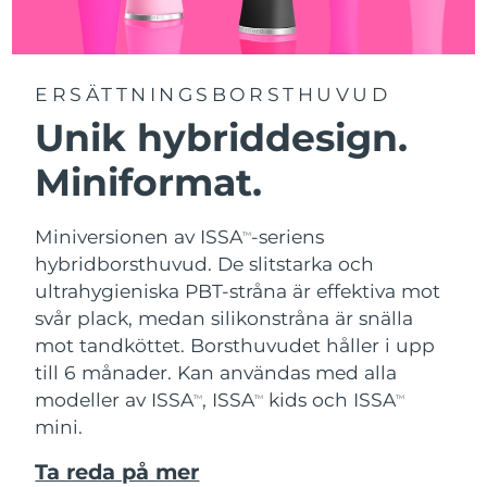
ERSÄTTNINGSBORSTHUVUD
Unik hybriddesign.
Miniformat.
Miniversionen av ISSA
-seriens
TM
hybridborsthuvud. De slitstarka och
ultrahygieniska PBT-stråna är effektiva mot
svår plack, medan silikonstråna är snälla
mot tandköttet. Borsthuvudet håller i upp
till 6 månader. Kan användas med alla
modeller av ISSA
, ISSA
kids och ISSA
TM
TM
TM
mini.
Ta reda på mer