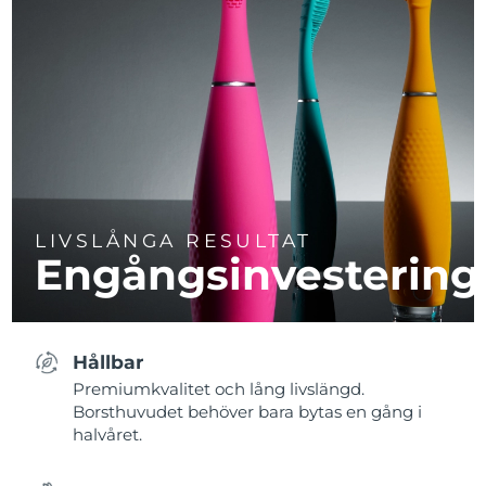
LIVSLÅNGA RESULTAT
Engångsinvestering
Hållbar
Premiumkvalitet och lång livslängd.
Borsthuvudet behöver bara bytas en gång i
halvåret.