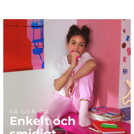
SÅ GÖR DU
Enkelt och
smidigt