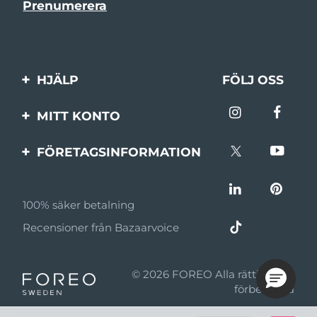
HJÄLP
FÖLJ OSS
Kontakta oss
MITT KONTO
Beställningar & leverans
Produktregistrering
FÖRETAGSINFORMATION
Garantier & returer
Support
Om FOREO
Vanliga frågor
100% säker betalning
Affiliateprogram
Batteriinformation
Recensioner från Bazaarvoice
Affiliate-nyheter
MYSA
© 2026 FOREO Alla rättigheter
Återförsäljare
förbehållna
Användningsvillkor