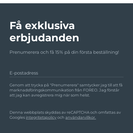
Få exklusiva
erbjudanden
Prenumerera och få 15% på din första beställning!
E-postadress
Genom att trycka på "Prenumerera" samtycker jag till att få
marknadsföringskommunikation från FOREO. Jag förstår
att jag kan avregistrera mig när som helst.
Denna webbplats skyddas av reCAPTCHA och omfattas av
Googles
integritetspolicy
och
användarvillkor.