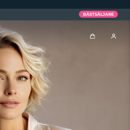
BÄSTSÄLJARE
Logga in
Användarprofil
Mina enheter
Mina beställningar
Mina adresser
Mina prenumerationer