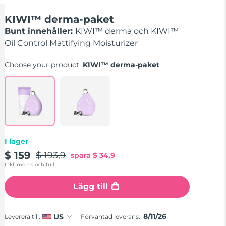
KIWI™ derma-paket
Bunt innehåller:
KIWI™ derma och KIWI™
Oil Control Mattifying Moisturizer
Choose your product:
KIWI™ derma-paket
I lager
$ 159
$ 193,9
spara
$ 34,9
Inkl. moms och tull
Lägg till
8/11/26
US
Leverera till:
Förväntad leverans: