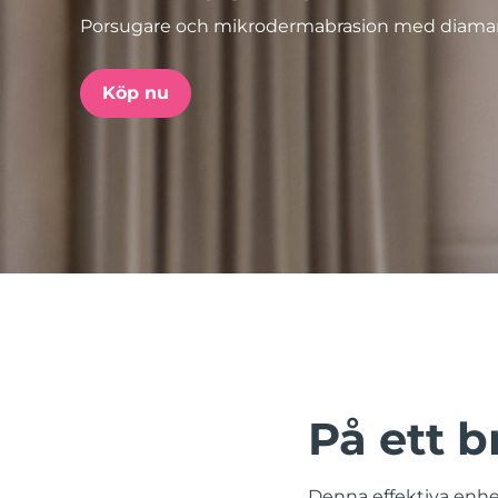
Porsugare och mikrodermabrasion med diama
issa™ Teeth Whitening Set
Köp nu
FAQ™ Dual LED Panel
POPULÄR
Specialerbjudanden
Bästsäljare
På ett br
Denna effektiva enhet