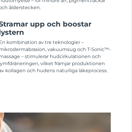
hudförnyelse – för mindre ärr, pigmentfläckar
och ålderstecken.
Stramar upp och boostar
lystern
En kombination av tre teknologier –
mikrodermabrasion, vakuumsug och T-Sonic™-
massage – stimulerar hudcirkulationen och
lymfdräneringen, vilket främjar produktionen
av kollagen och hudens naturliga läkeprocess.