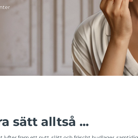
nter
a sätt alltså ...
 lyfter fram ett nytt, slätt och fräscht hudlager, samti