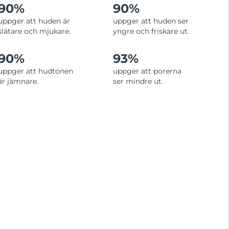
90%
90%
uppger att huden är
uppger att huden ser
slätare och mjukare.
yngre och friskare ut.
90%
93%
uppger att hudtonen
uppger att porerna
är jämnare.
ser mindre ut.