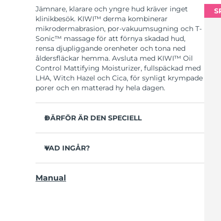
Jämnare, klarare och yngre hud kräver inget
S
klinikbesök. KIWI™ derma kombinerar
mikrodermabrasion, por-vakuumsugning och T-
Sonic™ massage för att förnya skadad hud,
rensa djupliggande orenheter och tona ned
åldersfläckar hemma. Avsluta med KIWI™ Oil
Control Mattifying Moisturizer, fullspäckad med
LHA, Witch Hazel och Cica, för synligt krympade
porer och en matterad hy hela dagen.
DÄRFÖR ÄR DEN SPECIELL
Tre Adamas-diamantspetsar täcker varje zon i
ansiktet och är designade för att aldrig
VAD INGÅR?
behöva bytas.
KIWI™ derma
6 intensitetsnivåer och 3
Manual
massageinställningar anpassar varje
KIWI™ Oil Control Mattifying Moisturizer
behandling till din hud.
3 huvuden med Adamas-diamanter för
90 % rapporterar jämnare hud; 93 % ser
mikrodermabrasion
synligt mindre porer.
USB-laddkabel