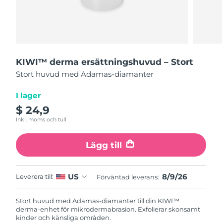
Leveransland
USA
Förväntad leverans
8/9/26
FAQ™ Dual LED Panel
Storbritannien
Förväntad leverans
8/8/26
KIWI™ derma ersättningshuvud – Stort
Stort huvud med Adamas-diamanter
POPULÄR
Spanien
Förväntad leverans
8/8/26
I lager
Australien
Förväntad leverans
8/11/26
$ 24,9
Inkl. moms och tull
Frankrike
Förväntad leverans
8/8/26
Specialerbjudanden
Bästsäljare
Lägg till
Tyskland
Förväntad leverans
8/8/26
Kanada
Förväntad leverans
8/12/26
8/9/26
US
Leverera till:
Förväntad leverans:
Rödljusterapi
Stort huvud med Adamas-diamanter till din KIWI™
derma-enhet för mikrodermabrasion. Exfolierar skonsamt
Australien
Förväntad leverans
8/11/26
kinder och känsliga områden.