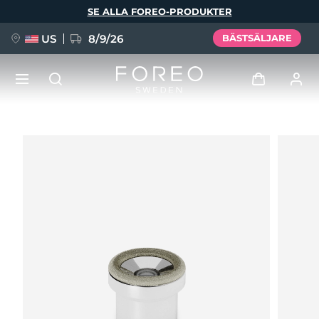
Hoppa
SE ALLA FOREO-PRODUKTER
till
huvudinnehåll
US
8/9/26
BÄSTSÄLJARE
NYHET
Logga in
Språk
BREAKING NEWS
Användarprofil
English
Deutsch
Español
Mina enheter
FAQ™ Pure Beauty-Tech Elixir
Français
Italiano
Português
Mina beställningar
Polski
Svenska
Русский
Türkçe
简体中文
繁體中文
Mina adresser
issa™ Teeth Whitening Set
Mina prenumerationer