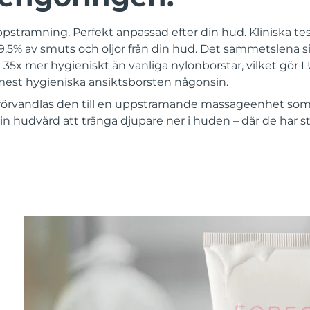
ppstramning. Perfekt anpassad efter din hud. Kliniska test
,5% av smuts och oljor från din hud. Det sammetslena si
 35x mer hygieniskt än vanliga nylonborstar, vilket gör
st hygieniska ansiktsborsten någonsin.
förvandlas den till en uppstramande massageenhet som 
in hudvård att tränga djupare ner i huden – där de har st