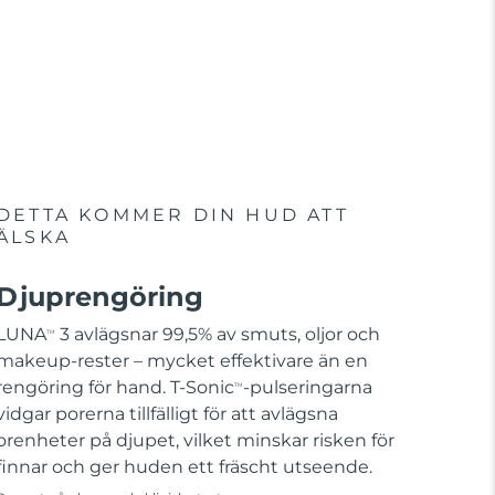
DETTA KOMMER DIN HUD ATT
ÄLSKA
Djuprengöring
LUNA
3 avlägsnar 99,5% av smuts, oljor och
TM
makeup-rester – mycket effektivare än en
rengöring för hand. T-Sonic
-pulseringarna
TM
vidgar porerna tillfälligt för att avlägsna
orenheter på djupet, vilket minskar risken för
finnar och ger huden ett fräscht utseende.