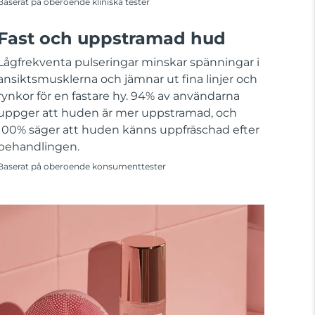
Baserat på oberoende kliniska tester
Fast och uppstramad hud
Lågfrekventa pulseringar minskar spänningar i
ansiktsmusklerna och jämnar ut fina linjer och
rynkor för en fastare hy. 94% av användarna
uppger att huden är mer uppstramad, och
100% säger att huden känns uppfräschad efter
behandlingen.
Baserat på oberoende konsumenttester