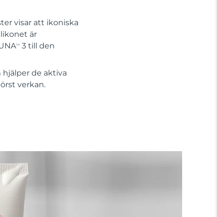
er visar att ikoniska
likonet är
 LUNA
3 till den
TM
hjälper de aktiva
örst verkan.