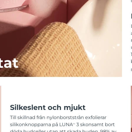
tat
Silkeslent och mjukt
Till skillnad från nylonborststrån exfolierar
silikonknopparna på LUNA
3 skonsamt bort
TM
döda hudceller utan att skada huden. 98% av