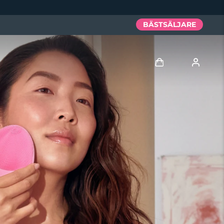
BÄSTSÄLJARE
Logga in
Användarprofil
Mina enheter
Mina beställningar
Mina adresser
Mina prenumerationer