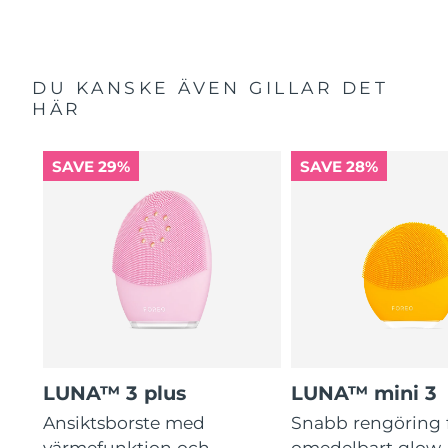
DU KANSKE ÄVEN GILLAR DET
HÄR
SAVE 29%
SAVE 28%
LUNA™ 3 plus
LUNA™ mini 3
Ansiktsborste med
Snabb rengöring 
värmefunktion och
omedelbart glow