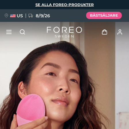
Hoppa
SE ALLA FOREO-PRODUKTER
till
huvudinnehåll
US
8/9/26
BÄSTSÄLJARE
NYHET
Logga in
Språk
BREAKING NEWS
Användarprofil
English
Deutsch
Español
Mina enheter
FAQ™ Pure Beauty-Tech Elixir
Français
Italiano
Português
Mina beställningar
Polski
Svenska
Русский
Türkçe
简体中文
繁體中文
Mina adresser
issa™ Teeth Whitening Set
Mina prenumerationer