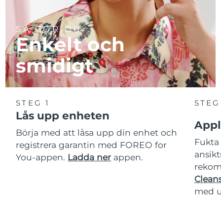
SÅ GÖR DU
Enkelt och
smidigt
STEG 1
STEG
Lås upp enheten
Appl
Börja med att låsa upp din enhet och
Fukta 
registrera garantin med FOREO for
ansikt
You-appen.
Ladda ner
appen.
rekom
Cleans
med u