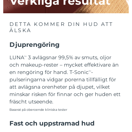
Verkliga resultat
Macao SAR
Förväntad leverans
8/10/26
DETTA KOMMER DIN HUD ATT
Malaysia
Förväntad leverans
8/11/26
ÄLSKA
Malta
Förväntad leverans
8/8/26
Djuprengöring
Mexiko
Förväntad leverans
8/12/26
LUNA
3 avlägsnar 99,5% av smuts, oljor
TM
och makeup-rester – mycket effektivare än
Monaco
Förväntad leverans
8/9/26
en rengöring för hand. T-Sonic
-
TM
pulseringarna vidgar porerna tillfälligt för
Nederländerna
Förväntad leverans
8/8/26
att avlägsna orenheter på djupet, vilket
minskar risken för finnar och ger huden ett
Nya Zeeland
Förväntad leverans
8/8/26
fräscht utseende.
Norge
Baserat på oberoende kliniska tester
Förväntad leverans
8/8/26
Fast och uppstramad hud
Oman
Förväntad leverans
8/11/26