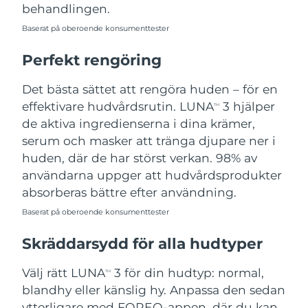
behandlingen.
Baserat på oberoende konsumenttester
Perfekt rengöring
Det bästa sättet att rengöra huden – för en
effektivare hudvårdsrutin. LUNA
3 hjälper
TM
de aktiva ingredienserna i dina krämer,
serum och masker att tränga djupare ner i
huden, där de har störst verkan. 98% av
användarna uppger att hudvårdsprodukter
absorberas bättre efter användning.
Baserat på oberoende konsumenttester
Skräddarsydd för alla hudtyper
Välj rätt LUNA
3 för din hudtyp: normal,
TM
blandhy eller känslig hy. Anpassa den sedan
ytterligare med FOREO-appen, där du kan