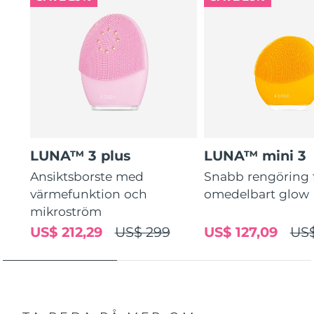
guidade rutiner.
LUNA™ 3 plus
LUNA™ mini 3
Ansiktsborste med
Snabb rengöring 
värmefunktion och
omedelbart glow
mikroström
US$ 212,29
US$ 299
US$ 127,09
US$