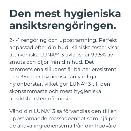
SVENSK SKÖNHETSRUTIN
Österrike
Förväntad leverans
8/8/26
Den mest hygieniska
ansiktsrengöringen.
Bahrain
Förväntad leverans
8/9/26
Ansiktsrengöring
Ansiktslyft
Belgien
Förväntad leverans
8/8/26
2-i-1 rengöring och uppstramning. Perfekt
LUNA™ 4-paket
BEAR™ 2-paket
anpassad efter din hud. Kliniska tester visar
Bermuda
Förväntad leverans
8/14/26
Anti-aging massage
Microcurrent toning
att ikoniska LUNA™ 3 avlägsnar 99,5% av
smuts och oljor från din hud. Det
Bosnien och
Förväntad leverans
8/11/26
sammetslena silikonet är bakterieresistent
Återfuktning
Munvård
Hercegovina
LUNA™ 4 Plus
BEAR™ 2 go
och 35x mer hygieniskt än vanliga
UFO™ 3-paket
issa™ 4
Massage, LED heating
Microcurrent toning on-the-go
nylonborstar, vilket gör LUNA
3 till den
Brunei
Förväntad leverans
8/13/26
TM
FAQ™ ANTI-AGING-BEHANDLING
Deep facial hydration
Hybrid silicone sonic toothbrush
skonsammaste och mest hygieniska
Bulgarien
ansiktsborsten någonsin.
Förväntad leverans
8/8/26
NEW
LUNA™ 4 Men
BEAR™ 2 eyes & lips
UFO™ 3 LED
issa™ 4 plus
Vänd din LUNA
3 så förvandlas den till en
Kanada
TM
For men, anti-aging massage
Microcurrent line smoothing device
Förväntad leverans
8/12/26
Near-infrared and red light therapy
uppstramande massageenhet som hjälper
Smart hybrid silicone sonic toothbrush
device
Anti-aging
LED-behandlingar
Chile
de aktiva ingredienserna från din hudvård
Förväntad leverans
8/12/26