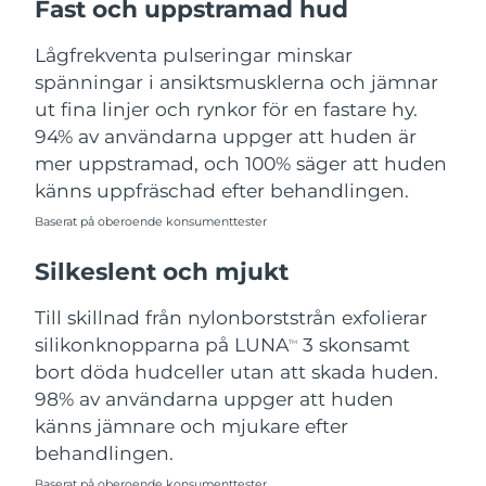
Fast och uppstramad hud
Turkiet
Förväntad leverans
8/9/26
Lågfrekventa pulseringar minskar
Förenade
spänningar i ansiktsmusklerna och jämnar
Förväntad leverans
8/9/26
Arabemiraten
ut fina linjer och rynkor för en fastare hy.
94% av användarna uppger att huden är
Storbritannien
Förväntad leverans
8/8/26
mer uppstramad, och 100% säger att huden
känns uppfräschad efter behandlingen.
USA
Förväntad leverans
8/9/26
Baserat på oberoende konsumenttester
Uzbekistan
Förväntad leverans
8/13/26
Silkeslent och mjukt
Vietnam
Förväntad leverans
8/14/26
Till skillnad från nylonborststrån exfolierar
silikonknopparna på LUNA
3 skonsamt
TM
bort döda hudceller utan att skada huden.
98% av användarna uppger att huden
känns jämnare och mjukare efter
behandlingen.
Baserat på oberoende konsumenttester