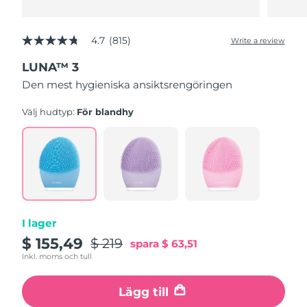
4.7
(815)
Write a review
4.7
out
LUNA™ 3
of
5
Den mest hygieniska ansiktsrengöringen
stars,
average
rating
Välj hudtyp:
För blandhy
value.
Read
815
Reviews.
Same
page
link.
I lager
$ 155,49
$ 219
spara
$ 63,51
Inkl. moms och tull
Lägg till