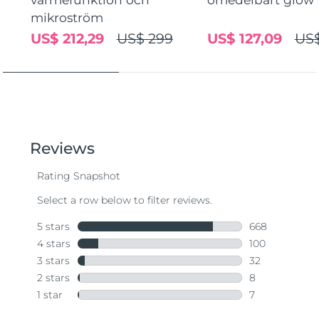
mikroström
US$ 212,29
US$ 299
US$ 127,09
US$