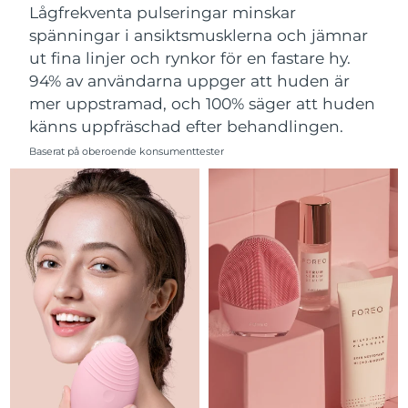
Lågfrekventa pulseringar minskar
Filippinerna
Förväntad leverans
8/11/26
spänningar i ansiktsmusklerna och jämnar
ut fina linjer och rynkor för en fastare hy.
Polen
Förväntad leverans
8/9/26
94% av användarna uppger att huden är
mer uppstramad, och 100% säger att huden
Portugal
Förväntad leverans
8/8/26
känns uppfräschad efter behandlingen.
Puerto Rico
Förväntad leverans
8/10/26
Baserat på oberoende konsumenttester
Qatar
Förväntad leverans
8/9/26
Réunion
Förväntad leverans
8/13/26
Rumänien
Förväntad leverans
8/8/26
Ryssland
Förväntad leverans
8/16/26
Saudiarabien
Förväntad leverans
8/9/26
Singapore
Förväntad leverans
8/10/26