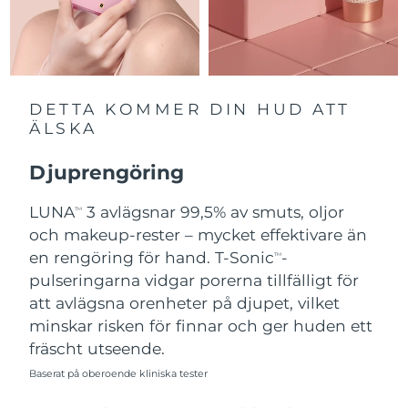
Slovakien
Förväntad leverans
8/8/26
Slovenien
Förväntad leverans
8/8/26
DETTA KOMMER DIN HUD ATT
Sydafrika
Förväntad leverans
8/16/26
ÄLSKA
Sydkorea
Förväntad leverans
8/10/26
Djuprengöring
Spanien
LUNA
3 avlägsnar 99,5% av smuts, oljor
Förväntad leverans
8/8/26
TM
och makeup-rester – mycket effektivare än
Sverige
Förväntad leverans
8/8/26
en rengöring för hand. T-Sonic
-
TM
pulseringarna vidgar porerna tillfälligt för
Schweiz
Förväntad leverans
8/8/26
att avlägsna orenheter på djupet, vilket
minskar risken för finnar och ger huden ett
Taiwan
Förväntad leverans
8/13/26
fräscht utseende.
Baserat på oberoende kliniska tester
Thailand
Förväntad leverans
8/12/26