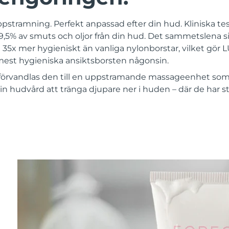
ppstramning. Perfekt anpassad efter din hud. Kliniska test
,5% av smuts och oljor från din hud. Det sammetslena si
 35x mer hygieniskt än vanliga nylonborstar, vilket gör
st hygieniska ansiktsborsten någonsin.
förvandlas den till en uppstramande massageenhet som 
in hudvård att tränga djupare ner i huden – där de har st