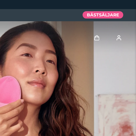
BÄSTSÄLJARE
Logga in
Användarprofil
Mina enheter
Mina beställningar
Mina adresser
Mina prenumerationer