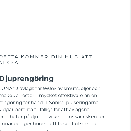
DETTA KOMMER DIN HUD ATT
ÄLSKA
Djuprengöring
LUNA
3 avlägsnar 99,5% av smuts, oljor och
TM
makeup-rester – mycket effektivare än en
rengöring för hand. T-Sonic
-pulseringarna
TM
vidgar porerna tillfälligt för att avlägsna
orenheter på djupet, vilket minskar risken för
finnar och ger huden ett fräscht utseende.