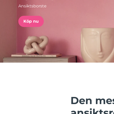
Ansiktsborste
issa™ Teeth Whitening Set
Köp nu
FAQ™ Dual LED Panel
POPULÄR
Specialerbjudanden
Bästsäljare
Den mes
ansikts