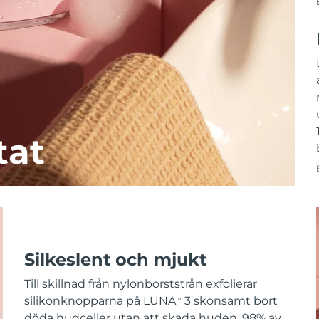
tat
Silkeslent och mjukt
Till skillnad från nylonborststrån exfolierar
silikonknopparna på LUNA
3 skonsamt bort
TM
döda hudceller utan att skada huden. 98% av