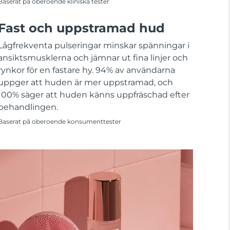
Baserat på oberoende kliniska tester
Fast och uppstramad hud
Lågfrekventa pulseringar minskar spänningar i
ansiktsmusklerna och jämnar ut fina linjer och
rynkor för en fastare hy. 94% av användarna
uppger att huden är mer uppstramad, och
100% säger att huden känns uppfräschad efter
behandlingen.
Baserat på oberoende konsumenttester