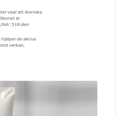
er visar att ikoniska
likonet är
 LUNA
3 till den
TM
hjälper de aktiva
örst verkan.