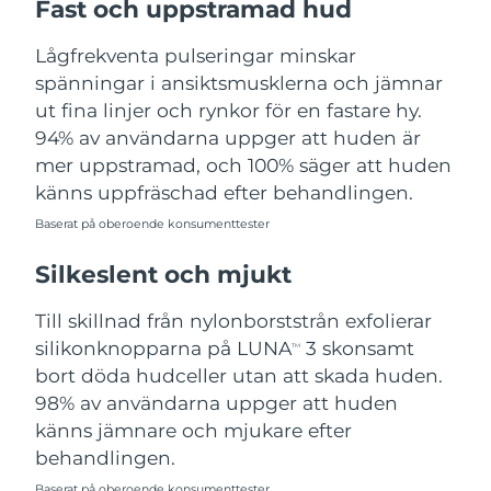
Fast och uppstramad hud
Turkiet
Förväntad leverans
8/12/26
Lågfrekventa pulseringar minskar
Förenade
spänningar i ansiktsmusklerna och jämnar
Förväntad leverans
8/12/26
Arabemiraten
ut fina linjer och rynkor för en fastare hy.
94% av användarna uppger att huden är
Storbritannien
Förväntad leverans
8/11/26
mer uppstramad, och 100% säger att huden
känns uppfräschad efter behandlingen.
USA
Förväntad leverans
8/12/26
Baserat på oberoende konsumenttester
Uzbekistan
Förväntad leverans
8/16/26
Silkeslent och mjukt
Vietnam
Förväntad leverans
8/17/26
Till skillnad från nylonborststrån exfolierar
silikonknopparna på LUNA
3 skonsamt
TM
bort döda hudceller utan att skada huden.
98% av användarna uppger att huden
känns jämnare och mjukare efter
behandlingen.
Baserat på oberoende konsumenttester