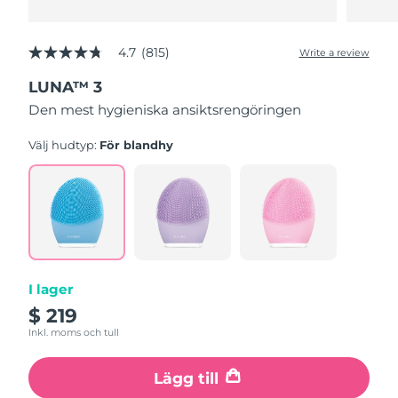
4.7
(815)
Write a review
4.7
out
LUNA™ 3
of
5
Den mest hygieniska ansiktsrengöringen
stars,
average
rating
Välj hudtyp:
För blandhy
value.
Read
815
Reviews.
Same
page
link.
I lager
$ 219
Inkl. moms och tull
Lägg till