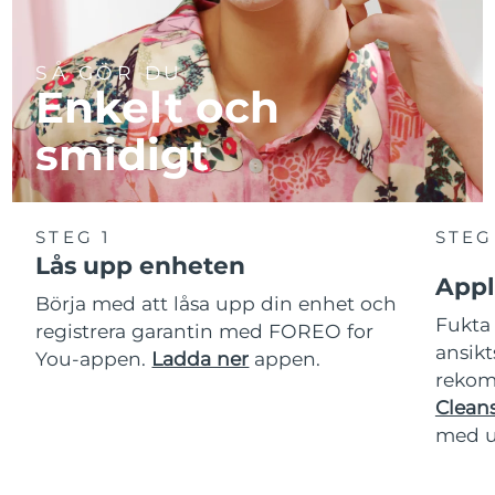
SÅ GÖR DU
Enkelt och
smidigt
STEG 1
STEG
Lås upp enheten
Appl
Börja med att låsa upp din enhet och
Fukta 
registrera garantin med FOREO for
ansikt
You-appen.
Ladda ner
appen.
rekom
Cleans
med u