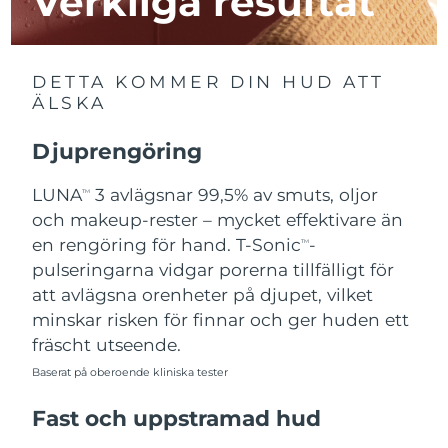
Verkliga resultat
Macao SAR
Förväntad leverans
8/13/26
DETTA KOMMER DIN HUD ATT
Malaysia
Förväntad leverans
8/14/26
ÄLSKA
Malta
Förväntad leverans
8/11/26
Djuprengöring
Mexiko
Förväntad leverans
8/15/26
LUNA
3 avlägsnar 99,5% av smuts, oljor
TM
och makeup-rester – mycket effektivare än
Monaco
Förväntad leverans
8/12/26
en rengöring för hand. T-Sonic
-
TM
pulseringarna vidgar porerna tillfälligt för
Nederländerna
Förväntad leverans
8/11/26
att avlägsna orenheter på djupet, vilket
minskar risken för finnar och ger huden ett
Nya Zeeland
Förväntad leverans
8/11/26
fräscht utseende.
Norge
Baserat på oberoende kliniska tester
Förväntad leverans
8/11/26
Fast och uppstramad hud
Oman
Förväntad leverans
8/14/26