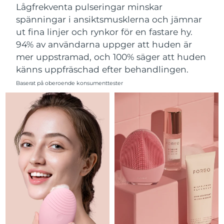
Lågfrekventa pulseringar minskar
Filippinerna
Förväntad leverans
8/14/26
spänningar i ansiktsmusklerna och jämnar
ut fina linjer och rynkor för en fastare hy.
Polen
Förväntad leverans
8/12/26
94% av användarna uppger att huden är
mer uppstramad, och 100% säger att huden
Portugal
Förväntad leverans
8/11/26
känns uppfräschad efter behandlingen.
Puerto Rico
Förväntad leverans
8/13/26
Baserat på oberoende konsumenttester
Qatar
Förväntad leverans
8/12/26
Réunion
Förväntad leverans
8/16/26
Rumänien
Förväntad leverans
8/11/26
Ryssland
Förväntad leverans
8/19/26
Saudiarabien
Förväntad leverans
8/12/26
Singapore
Förväntad leverans
8/13/26