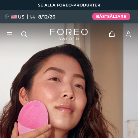
Hoppa
SE ALLA FOREO-PRODUKTER
till
huvudinnehåll
US
8/12/26
BÄSTSÄLJARE
NYHET
Logga in
Språk
BREAKING NEWS
Användarprofil
English
Deutsch
Español
Mina enheter
FAQ™ Pure Beauty-Tech Elixir
Français
Italiano
Português
Mina beställningar
Polski
Svenska
Русский
Türkçe
简体中文
繁體中文
Mina adresser
issa™ Teeth Whitening Set
Mina prenumerationer