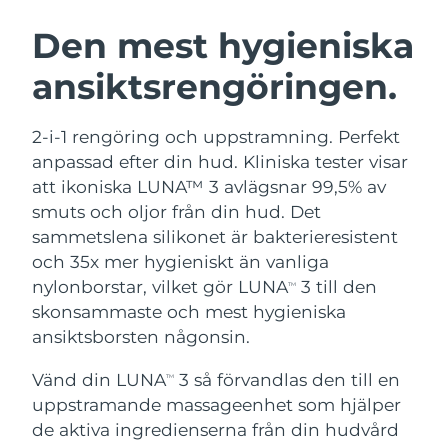
SVENSK SKÖNHETSRUTIN
Österrike
Förväntad leverans
8/11/26
Den mest hygieniska
ansiktsrengöringen.
Bahrain
Förväntad leverans
8/12/26
Ansiktsrengöring
Ansiktslyft
Belgien
Förväntad leverans
8/11/26
2-i-1 rengöring och uppstramning. Perfekt
LUNA™ 4-paket
BEAR™ 2-paket
anpassad efter din hud. Kliniska tester visar
Bermuda
Förväntad leverans
8/17/26
Anti-aging massage
Microcurrent toning
att ikoniska LUNA™ 3 avlägsnar 99,5% av
smuts och oljor från din hud. Det
Bosnien och
Förväntad leverans
8/14/26
sammetslena silikonet är bakterieresistent
Återfuktning
Munvård
Hercegovina
LUNA™ 4 Plus
BEAR™ 2 go
och 35x mer hygieniskt än vanliga
UFO™ 3-paket
issa™ 4
Massage, LED heating
Microcurrent toning on-the-go
nylonborstar, vilket gör LUNA
3 till den
Brunei
Förväntad leverans
8/16/26
TM
FAQ™ ANTI-AGING-BEHANDLING
Deep facial hydration
Hybrid silicone sonic toothbrush
skonsammaste och mest hygieniska
Bulgarien
ansiktsborsten någonsin.
Förväntad leverans
8/11/26
NEW
LUNA™ 4 Men
BEAR™ 2 eyes & lips
UFO™ 3 LED
issa™ 4 plus
Vänd din LUNA
3 så förvandlas den till en
Kanada
TM
For men, anti-aging massage
Microcurrent line smoothing device
Förväntad leverans
8/15/26
Near-infrared and red light therapy
uppstramande massageenhet som hjälper
Smart hybrid silicone sonic toothbrush
device
Anti-aging
LED-behandlingar
Chile
de aktiva ingredienserna från din hudvård
Förväntad leverans
8/15/26