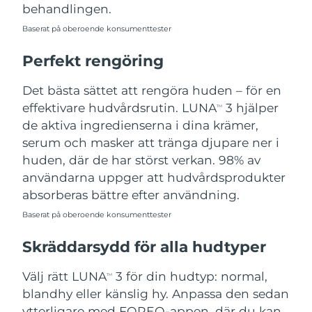
behandlingen.
Baserat på oberoende konsumenttester
Perfekt rengöring
Det bästa sättet att rengöra huden – för en
effektivare hudvårdsrutin. LUNA
3 hjälper
TM
de aktiva ingredienserna i dina krämer,
serum och masker att tränga djupare ner i
huden, där de har störst verkan. 98% av
användarna uppger att hudvårdsprodukter
absorberas bättre efter användning.
Baserat på oberoende konsumenttester
Skräddarsydd för alla hudtyper
Välj rätt LUNA
3 för din hudtyp: normal,
TM
blandhy eller känslig hy. Anpassa den sedan
ytterligare med FOREO-appen, där du kan