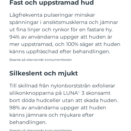
Fast och uppstramad hud
Turkiet
Förväntad leverans
8/11/26
Lågfrekventa pulseringar minskar
Förenade
spänningar i ansiktsmusklerna och jämnar
Förväntad leverans
8/11/26
Arabemiraten
ut fina linjer och rynkor för en fastare hy.
94% av användarna uppger att huden är
Storbritannien
Förväntad leverans
8/10/26
mer uppstramad, och 100% säger att huden
känns uppfräschad efter behandlingen.
USA
Förväntad leverans
8/11/26
Baserat på oberoende konsumenttester
Uzbekistan
Förväntad leverans
8/15/26
Silkeslent och mjukt
Vietnam
Förväntad leverans
8/16/26
Till skillnad från nylonborststrån exfolierar
silikonknopparna på LUNA
3 skonsamt
TM
bort döda hudceller utan att skada huden.
98% av användarna uppger att huden
känns jämnare och mjukare efter
behandlingen.
Baserat på oberoende konsumenttester