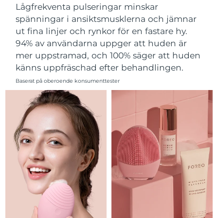
Lågfrekventa pulseringar minskar
Filippinerna
Förväntad leverans
8/13/26
spänningar i ansiktsmusklerna och jämnar
ut fina linjer och rynkor för en fastare hy.
Polen
Förväntad leverans
8/11/26
94% av användarna uppger att huden är
mer uppstramad, och 100% säger att huden
Portugal
Förväntad leverans
8/10/26
känns uppfräschad efter behandlingen.
Puerto Rico
Förväntad leverans
8/12/26
Baserat på oberoende konsumenttester
Qatar
Förväntad leverans
8/11/26
Réunion
Förväntad leverans
8/15/26
Rumänien
Förväntad leverans
8/10/26
Ryssland
Förväntad leverans
8/18/26
Saudiarabien
Förväntad leverans
8/11/26
Singapore
Förväntad leverans
8/12/26