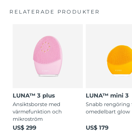
Massages face to boost microcirculation – for a brighter,
Quick start guide
healthier complexion.
RELATERADE PRODUKTER
General manual
Ultra-soft silicone touchpoints gently exfoliate dead skin
2-year warranty (Spain, Portugal, Sweden: 3-year
cells without being abrasive.
warranty)
16 intensities, ergonomic and lightweight design, with
app-guided treatment routines.
LUNA™ 3 plus
LUNA™ mini 3
Ansiktsborste med
Snabb rengöring 
värmefunktion och
omedelbart glow
mikroström
US$ 299
US$ 179