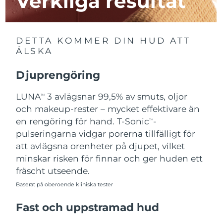
Verkliga resultat
Macao SAR
Förväntad leverans
8/12/26
DETTA KOMMER DIN HUD ATT
Malaysia
Förväntad leverans
8/13/26
ÄLSKA
Malta
Förväntad leverans
8/10/26
Djuprengöring
Mexiko
Förväntad leverans
8/14/26
LUNA
3 avlägsnar 99,5% av smuts, oljor
TM
och makeup-rester – mycket effektivare än
Monaco
Förväntad leverans
8/11/26
en rengöring för hand. T-Sonic
-
TM
pulseringarna vidgar porerna tillfälligt för
Nederländerna
Förväntad leverans
8/10/26
att avlägsna orenheter på djupet, vilket
minskar risken för finnar och ger huden ett
Nya Zeeland
Förväntad leverans
8/10/26
fräscht utseende.
Norge
Baserat på oberoende kliniska tester
Förväntad leverans
8/10/26
Fast och uppstramad hud
Oman
Förväntad leverans
8/13/26