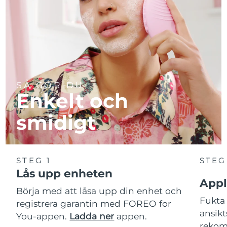
SÅ GÖR DU
Enkelt och
smidigt
STEG 1
STEG
Lås upp enheten
Appl
Börja med att låsa upp din enhet och
Fukta 
registrera garantin med FOREO for
ansikt
You-appen.
Ladda ner
appen.
rekom