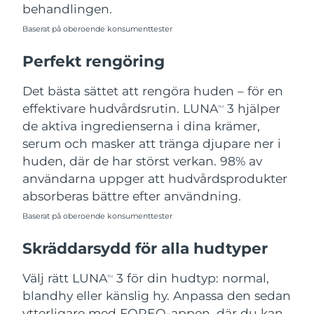
behandlingen.
Baserat på oberoende konsumenttester
Perfekt rengöring
Det bästa sättet att rengöra huden – för en
effektivare hudvårdsrutin. LUNA
3 hjälper
TM
de aktiva ingredienserna i dina krämer,
serum och masker att tränga djupare ner i
huden, där de har störst verkan. 98% av
användarna uppger att hudvårdsprodukter
absorberas bättre efter användning.
Baserat på oberoende konsumenttester
Skräddarsydd för alla hudtyper
Välj rätt LUNA
3 för din hudtyp: normal,
TM
blandhy eller känslig hy. Anpassa den sedan
ytterligare med FOREO-appen, där du kan