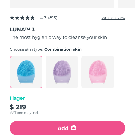
4.7
(815)
Write a review
4.7
out
LUNA™ 3
of
5
The most hygienic way to cleanse your skin
stars,
average
rating
Choose skin type:
Combination skin
value.
Read
815
Reviews.
Same
page
link.
I lager
$ 219
VAT and duty incl.
Add