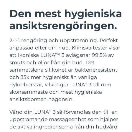
SVENSK SKÖNHETSRUTIN
Österrike
Förväntad leverans
8/10/26
Den mest hygieniska
ansiktsrengöringen.
Bahrain
Förväntad leverans
8/11/26
Ansiktsrengöring
Ansiktslyft
Belgien
Förväntad leverans
8/10/26
2-i-1 rengöring och uppstramning. Perfekt
LUNA™ 4-paket
BEAR™ 2-paket
anpassad efter din hud. Kliniska tester visar
Bermuda
Förväntad leverans
8/16/26
Anti-aging massage
Microcurrent toning
att ikoniska LUNA™ 3 avlägsnar 99,5% av
smuts och oljor från din hud. Det
Bosnien och
Förväntad leverans
8/13/26
sammetslena silikonet är bakterieresistent
Återfuktning
Munvård
Hercegovina
LUNA™ 4 Plus
BEAR™ 2 go
och 35x mer hygieniskt än vanliga
UFO™ 3-paket
issa™ 4
Massage, LED heating
Microcurrent toning on-the-go
nylonborstar, vilket gör LUNA
3 till den
Brunei
Förväntad leverans
8/15/26
TM
FAQ™ ANTI-AGING-BEHANDLING
Deep facial hydration
Hybrid silicone sonic toothbrush
skonsammaste och mest hygieniska
Bulgarien
ansiktsborsten någonsin.
Förväntad leverans
8/10/26
NEW
LUNA™ 4 Men
BEAR™ 2 eyes & lips
UFO™ 3 LED
issa™ 4 plus
Vänd din LUNA
3 så förvandlas den till en
Kanada
TM
For men, anti-aging massage
Microcurrent line smoothing device
Förväntad leverans
8/14/26
Near-infrared and red light therapy
uppstramande massageenhet som hjälper
Smart hybrid silicone sonic toothbrush
device
Anti-aging
LED-behandlingar
Chile
de aktiva ingredienserna från din hudvård
Förväntad leverans
8/14/26