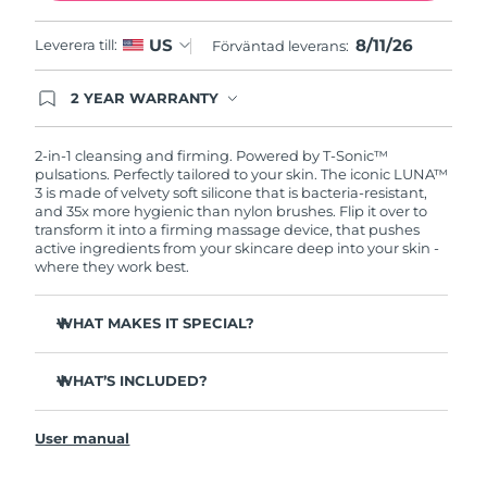
8/11/26
US
Leverera till:
Förväntad leverans:
2 YEAR WARRANTY
Ordering today registers you for full FOREO
warranty coverage. This means if you experience
issues within 2-year of purchase, FOREO will
2-in-1 cleansing and firming. Powered by T-Sonic™
replace your product free of charge.
pulsations. Perfectly tailored to your skin. The iconic LUNA™
3 is made of velvety soft silicone that is bacteria-resistant,
and 35x more hygienic than nylon brushes. Flip it over to
transform it into a firming massage device, that pushes
active ingredients from your skincare deep into your skin -
where they work best.
WHAT MAKES IT SPECIAL?
Clinically proven to remove 99.5% of dirt, oil and
makeup residue from skin.
WHAT’S INCLUDED?
Removes impurities trapped deep within pores –
LUNA
3
™
reducing chances of a breakout.
User manual
USB charging cable
Smoothes appearance of fine lines, and helps relax
facial muscle tension points.
Travel pouch