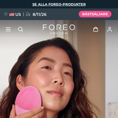
Hoppa
SE ALLA FOREO-PRODUKTER
till
huvudinnehåll
US
8/11/26
BÄSTSÄLJARE
NYHET
Logga in
Språk
BREAKING NEWS
Användarprofil
English
Deutsch
Español
Mina enheter
FAQ™ Pure Beauty-Tech Elixir
Français
Italiano
Português
Mina beställningar
Polski
Svenska
Русский
Türkçe
简体中文
繁體中文
Mina adresser
issa™ Teeth Whitening Set
Mina prenumerationer