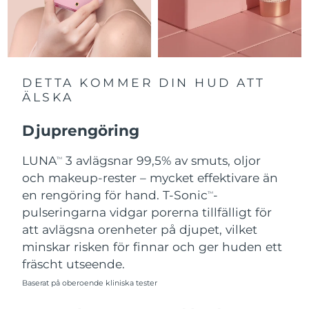
Slovakien
Förväntad leverans
8/10/26
Slovenien
Förväntad leverans
8/10/26
DETTA KOMMER DIN HUD ATT
Sydafrika
Förväntad leverans
8/18/26
ÄLSKA
Sydkorea
Förväntad leverans
8/12/26
Djuprengöring
Spanien
LUNA
3 avlägsnar 99,5% av smuts, oljor
Förväntad leverans
8/10/26
TM
och makeup-rester – mycket effektivare än
Sverige
Förväntad leverans
8/10/26
en rengöring för hand. T-Sonic
-
TM
pulseringarna vidgar porerna tillfälligt för
Schweiz
Förväntad leverans
8/10/26
att avlägsna orenheter på djupet, vilket
minskar risken för finnar och ger huden ett
Taiwan
Förväntad leverans
8/15/26
fräscht utseende.
Baserat på oberoende kliniska tester
Thailand
Förväntad leverans
8/14/26