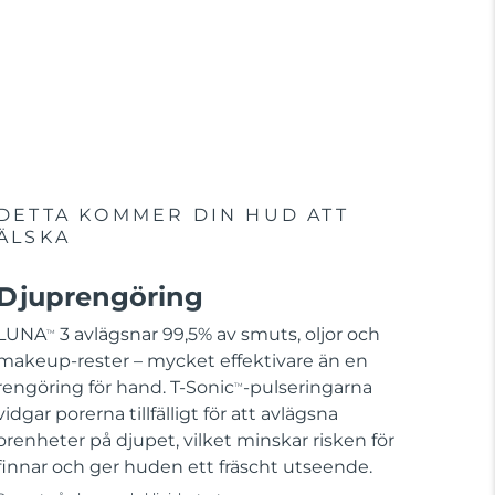
DETTA KOMMER DIN HUD ATT
ÄLSKA
Djuprengöring
LUNA
3 avlägsnar 99,5% av smuts, oljor och
TM
makeup-rester – mycket effektivare än en
rengöring för hand. T-Sonic
-pulseringarna
TM
vidgar porerna tillfälligt för att avlägsna
orenheter på djupet, vilket minskar risken för
finnar och ger huden ett fräscht utseende.