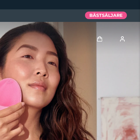
BÄSTSÄLJARE
Logga in
Användarprofil
Mina enheter
Mina beställningar
Mina adresser
Mina prenumerationer