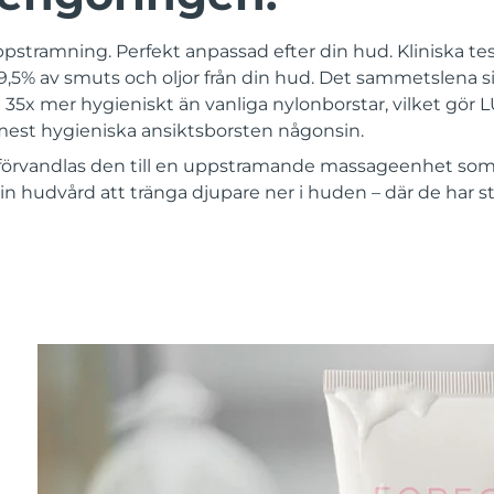
ppstramning. Perfekt anpassad efter din hud. Kliniska test
,5% av smuts och oljor från din hud. Det sammetslena si
 35x mer hygieniskt än vanliga nylonborstar, vilket gör
st hygieniska ansiktsborsten någonsin.
förvandlas den till en uppstramande massageenhet som 
in hudvård att tränga djupare ner i huden – där de har st