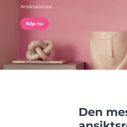
Ansiktsborste
issa™ Teeth Whitening Set
Köp nu
FAQ™ Dual LED Panel
POPULÄR
Specialerbjudanden
Bästsäljare
Den mes
ansikts