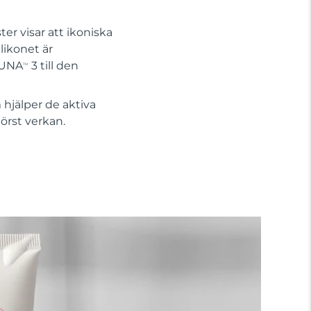
er visar att ikoniska
likonet är
 LUNA
3 till den
TM
hjälper de aktiva
örst verkan.