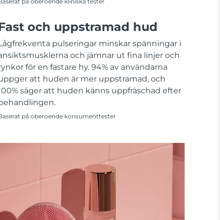
Baserat på oberoende kliniska tester
Fast och uppstramad hud
Lågfrekventa pulseringar minskar spänningar i
ansiktsmusklerna och jämnar ut fina linjer och
rynkor för en fastare hy. 94% av användarna
uppger att huden är mer uppstramad, och
100% säger att huden känns uppfräschad efter
behandlingen.
Baserat på oberoende konsumenttester