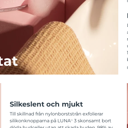
tat
Silkeslent och mjukt
Till skillnad från nylonborststrån exfolierar
silikonknopparna på LUNA
3 skonsamt bort
TM
döda hudceller utan att skada huden. 98% av