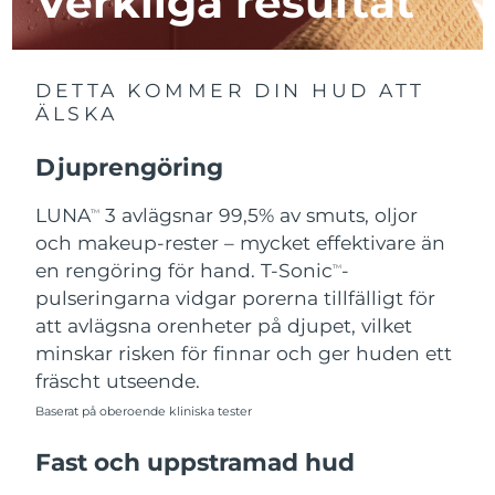
Verkliga resultat
Macao SAR
Förväntad leverans
13/8/26
DETTA KOMMER DIN HUD ATT
Malaysia
Förväntad leverans
14/8/26
ÄLSKA
Malta
Förväntad leverans
11/8/26
Djuprengöring
Mexiko
Förväntad leverans
15/8/26
LUNA
3 avlägsnar 99,5% av smuts, oljor
TM
och makeup-rester – mycket effektivare än
Monaco
Förväntad leverans
12/8/26
en rengöring för hand. T-Sonic
-
TM
pulseringarna vidgar porerna tillfälligt för
Nederländerna
Förväntad leverans
11/8/26
att avlägsna orenheter på djupet, vilket
minskar risken för finnar och ger huden ett
Nya Zeeland
Förväntad leverans
11/8/26
fräscht utseende.
Norge
Baserat på oberoende kliniska tester
Förväntad leverans
11/8/26
Fast och uppstramad hud
Oman
Förväntad leverans
14/8/26