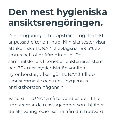
SVENSK SKÖNHETSRUTIN
Österrike
Förväntad leverans
11/8/26
Den mest hygieniska
ansiktsrengöringen.
Bahrain
Förväntad leverans
12/8/26
Ansiktsrengöring
Ansiktslyft
Belgien
Förväntad leverans
11/8/26
2-i-1 rengöring och uppstramning. Perfekt
LUNA™ 4-paket
BEAR™ 2-paket
anpassad efter din hud. Kliniska tester visar
Bermuda
Förväntad leverans
17/8/26
Anti-aging massage
Microcurrent toning
att ikoniska LUNA™ 3 avlägsnar 99,5% av
smuts och oljor från din hud. Det
Bosnien och
Förväntad leverans
14/8/26
sammetslena silikonet är bakterieresistent
Återfuktning
Munvård
Hercegovina
LUNA™ 4 Plus
BEAR™ 2 go
och 35x mer hygieniskt än vanliga
UFO™ 3-paket
issa™ 4
Massage, LED heating
Microcurrent toning on-the-go
nylonborstar, vilket gör LUNA
3 till den
Brunei
Förväntad leverans
16/8/26
TM
FAQ™ ANTI-AGING-BEHANDLING
Deep facial hydration
Hybrid silicone sonic toothbrush
skonsammaste och mest hygieniska
Bulgarien
ansiktsborsten någonsin.
Förväntad leverans
11/8/26
NEW
LUNA™ 4 Men
BEAR™ 2 eyes & lips
UFO™ 3 LED
issa™ 4 plus
Vänd din LUNA
3 så förvandlas den till en
Kanada
TM
For men, anti-aging massage
Microcurrent line smoothing device
Förväntad leverans
15/8/26
Near-infrared and red light therapy
uppstramande massageenhet som hjälper
Smart hybrid silicone sonic toothbrush
device
Anti-aging
LED-behandlingar
Chile
de aktiva ingredienserna från din hudvård
Förväntad leverans
15/8/26