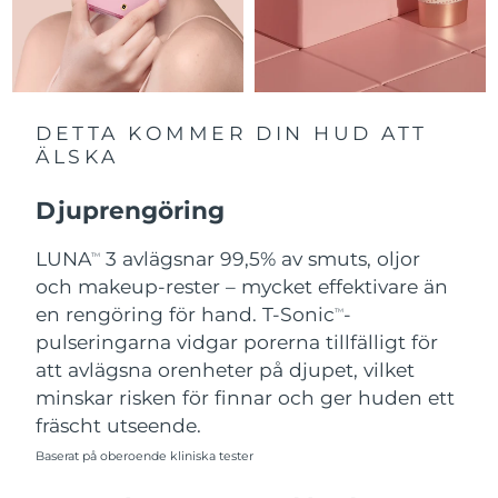
Slovakien
Förväntad leverans
11/8/26
Slovenien
Förväntad leverans
11/8/26
DETTA KOMMER DIN HUD ATT
Sydafrika
Förväntad leverans
19/8/26
ÄLSKA
Sydkorea
Förväntad leverans
13/8/26
Djuprengöring
Spanien
LUNA
3 avlägsnar 99,5% av smuts, oljor
Förväntad leverans
11/8/26
TM
och makeup-rester – mycket effektivare än
Sverige
Förväntad leverans
11/8/26
en rengöring för hand. T-Sonic
-
TM
pulseringarna vidgar porerna tillfälligt för
Schweiz
Förväntad leverans
11/8/26
att avlägsna orenheter på djupet, vilket
minskar risken för finnar och ger huden ett
Taiwan
Förväntad leverans
16/8/26
fräscht utseende.
Baserat på oberoende kliniska tester
Thailand
Förväntad leverans
15/8/26