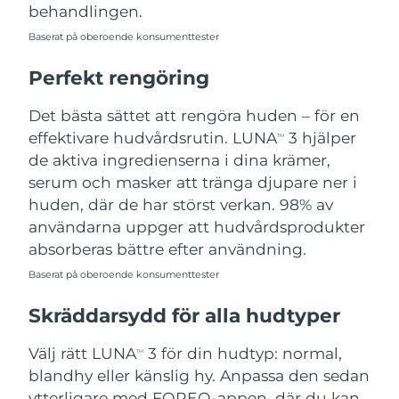
behandlingen.
Baserat på oberoende konsumenttester
Perfekt rengöring
Det bästa sättet att rengöra huden – för en
effektivare hudvårdsrutin. LUNA
3 hjälper
TM
de aktiva ingredienserna i dina krämer,
serum och masker att tränga djupare ner i
huden, där de har störst verkan. 98% av
användarna uppger att hudvårdsprodukter
absorberas bättre efter användning.
Baserat på oberoende konsumenttester
Skräddarsydd för alla hudtyper
Välj rätt LUNA
3 för din hudtyp: normal,
TM
blandhy eller känslig hy. Anpassa den sedan
ytterligare med FOREO-appen, där du kan