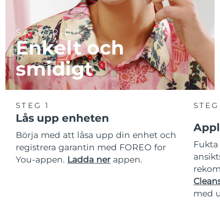
SÅ GÖR DU
Enkelt och
smidigt
STEG 1
STEG
Lås upp enheten
Appl
Börja med att låsa upp din enhet och
Fukta 
registrera garantin med FOREO for
ansikt
You-appen.
Ladda ner
appen.
rekom
Cleans
med u