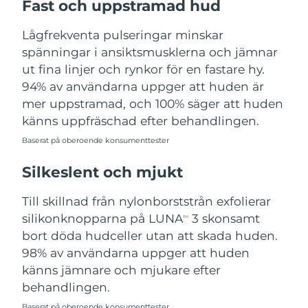
Fast och uppstramad hud
Turkiet
Förväntad leverans
12/8/26
Lågfrekventa pulseringar minskar
Förenade
spänningar i ansiktsmusklerna och jämnar
Förväntad leverans
12/8/26
Arabemiraten
ut fina linjer och rynkor för en fastare hy.
94% av användarna uppger att huden är
Storbritannien
Förväntad leverans
11/8/26
mer uppstramad, och 100% säger att huden
känns uppfräschad efter behandlingen.
USA
Förväntad leverans
12/8/26
Baserat på oberoende konsumenttester
Uzbekistan
Förväntad leverans
16/8/26
Silkeslent och mjukt
Vietnam
Förväntad leverans
17/8/26
Till skillnad från nylonborststrån exfolierar
silikonknopparna på LUNA
3 skonsamt
TM
bort döda hudceller utan att skada huden.
98% av användarna uppger att huden
känns jämnare och mjukare efter
behandlingen.
Baserat på oberoende konsumenttester