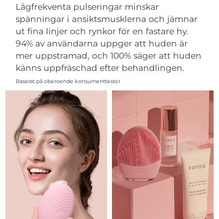
Lågfrekventa pulseringar minskar
Filippinerna
Förväntad leverans
14/8/26
spänningar i ansiktsmusklerna och jämnar
ut fina linjer och rynkor för en fastare hy.
Polen
Förväntad leverans
12/8/26
94% av användarna uppger att huden är
mer uppstramad, och 100% säger att huden
Portugal
Förväntad leverans
11/8/26
känns uppfräschad efter behandlingen.
Puerto Rico
Förväntad leverans
13/8/26
Baserat på oberoende konsumenttester
Qatar
Förväntad leverans
12/8/26
Réunion
Förväntad leverans
16/8/26
Rumänien
Förväntad leverans
11/8/26
Ryssland
Förväntad leverans
19/8/26
Saudiarabien
Förväntad leverans
12/8/26
Singapore
Förväntad leverans
13/8/26