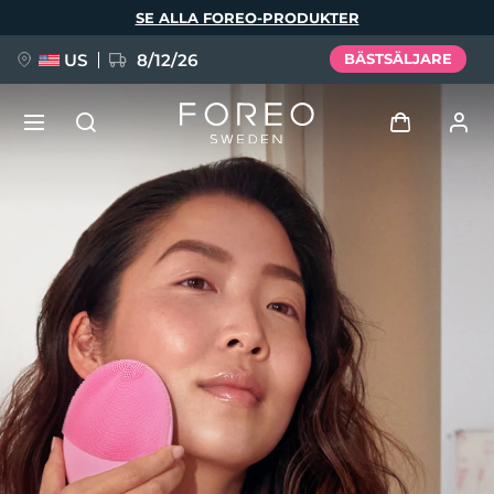
Hoppa
SE ALLA FOREO-PRODUKTER
till
huvudinnehåll
US
8/12/26
BÄSTSÄLJARE
NYHET
Logga in
Språk
BREAKING NEWS
Användarprofil
English
Deutsch
Español
Mina enheter
FAQ™ Pure Beauty-Tech Elixir
Français
Italiano
Português
Mina beställningar
Polski
Svenska
Русский
Türkçe
简体中文
繁體中文
Mina adresser
issa™ Teeth Whitening Set
Mina prenumerationer