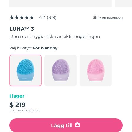
4.7
(819)
Skriv en recension
4.7
av
LUNA™ 3
5
stjärnor,
Den mest hygieniska ansiktsrengöringen
genomsnittligt
betyg.
Read
Välj hudtyp:
För blandhy
819
Reviews.
Länk
till
samma
sida.
I lager
$ 219
Inkl. moms och tull
Lägg till