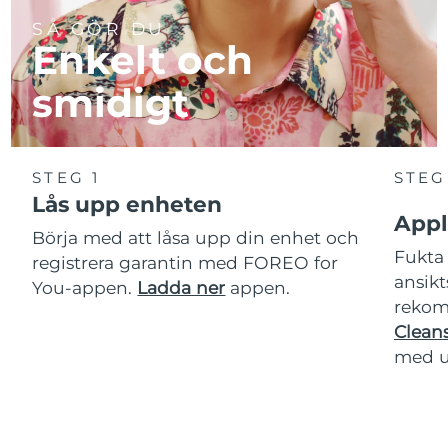
SÅ GÖR DU
Enkelt och
smidigt
STEG 1
STEG
Lås upp enheten
Appl
Börja med att låsa upp din enhet och
Fukta 
registrera garantin med FOREO for
ansikt
You-appen.
Ladda ner
appen.
rekom
Cleans
med u