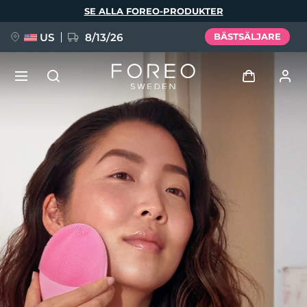
Hoppa
SE ALLA FOREO-PRODUKTER
till
huvudinnehåll
US
8/13/26
BÄSTSÄLJARE
NYHET
Logga in
Språk
BREAKING NEWS
Användarprofil
English
Deutsch
Español
Mina enheter
FAQ™ Pure Beauty-Tech Elixir
Français
Italiano
Português
Mina beställningar
Polski
Svenska
Русский
Türkçe
简体中文
繁體中文
Mina adresser
issa™ Teeth Whitening Set
Mina prenumerationer