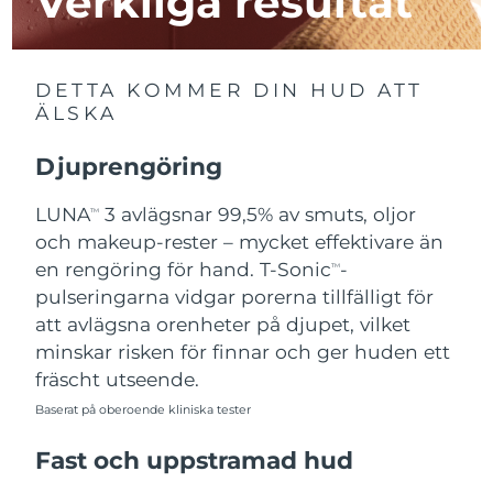
Verkliga resultat
Macao SAR
Förväntad leverans
8/14/26
DETTA KOMMER DIN HUD ATT
Malaysia
Förväntad leverans
8/15/26
ÄLSKA
Malta
Förväntad leverans
8/12/26
Djuprengöring
Mexiko
Förväntad leverans
8/16/26
LUNA
3 avlägsnar 99,5% av smuts, oljor
TM
och makeup-rester – mycket effektivare än
Monaco
Förväntad leverans
8/13/26
en rengöring för hand. T-Sonic
-
TM
pulseringarna vidgar porerna tillfälligt för
Nederländerna
Förväntad leverans
8/12/26
att avlägsna orenheter på djupet, vilket
minskar risken för finnar och ger huden ett
Nya Zeeland
Förväntad leverans
8/12/26
fräscht utseende.
Norge
Baserat på oberoende kliniska tester
Förväntad leverans
8/12/26
Fast och uppstramad hud
Oman
Förväntad leverans
8/15/26