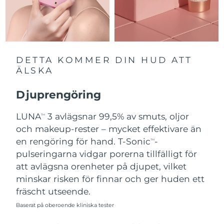
Slovakien
Förväntad leverans
8/12/26
Slovenien
Förväntad leverans
8/12/26
DETTA KOMMER DIN HUD ATT
Sydafrika
Förväntad leverans
8/20/26
ÄLSKA
Sydkorea
Förväntad leverans
8/14/26
Djuprengöring
Spanien
LUNA
3 avlägsnar 99,5% av smuts, oljor
Förväntad leverans
8/12/26
TM
och makeup-rester – mycket effektivare än
Sverige
Förväntad leverans
8/12/26
en rengöring för hand. T-Sonic
-
TM
pulseringarna vidgar porerna tillfälligt för
Schweiz
Förväntad leverans
8/12/26
att avlägsna orenheter på djupet, vilket
minskar risken för finnar och ger huden ett
Taiwan
Förväntad leverans
8/17/26
fräscht utseende.
Baserat på oberoende kliniska tester
Thailand
Förväntad leverans
8/16/26