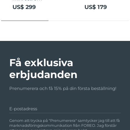
US$ 299
US$ 179
Få exklusiva
erbjudanden
Prenumerera och få 15% på din första beställning!
E-postadress
Genom att trycka på "Prenumerera" samtycker jag till att få
marknadsföringskommunikation från FOREO. Jag förstår