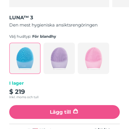
LUNA™ 3
Den mest hygieniska ansiktsrengöringen
Välj hudtyp:
För blandhy
I lager
$ 219
Inkl. moms och tull
Lägg till