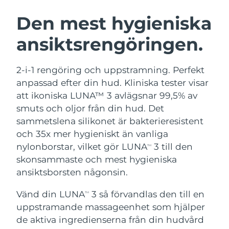
SVENSK SKÖNHETSRUTIN
Österrike
Förväntad leverans
8/12/26
Den mest hygieniska
ansiktsrengöringen.
Bahrain
Förväntad leverans
8/13/26
Ansiktsrengöring
Ansiktslyft
Belgien
Förväntad leverans
8/12/26
2-i-1 rengöring och uppstramning. Perfekt
LUNA™ 4-paket
BEAR™ 2-paket
anpassad efter din hud. Kliniska tester visar
Bermuda
Förväntad leverans
8/18/26
Anti-aging massage
Microcurrent toning
att ikoniska LUNA™ 3 avlägsnar 99,5% av
smuts och oljor från din hud. Det
Bosnien och
Förväntad leverans
8/15/26
sammetslena silikonet är bakterieresistent
Återfuktning
Munvård
Hercegovina
LUNA™ 4 Plus
BEAR™ 2 go
och 35x mer hygieniskt än vanliga
UFO™ 3-paket
issa™ 4
Massage, LED heating
Microcurrent toning on-the-go
nylonborstar, vilket gör LUNA
3 till den
Brunei
Förväntad leverans
8/17/26
TM
FAQ™ ANTI-AGING-BEHANDLING
Deep facial hydration
Hybrid silicone sonic toothbrush
skonsammaste och mest hygieniska
Bulgarien
ansiktsborsten någonsin.
Förväntad leverans
8/12/26
NEW
LUNA™ 4 Men
BEAR™ 2 eyes & lips
UFO™ 3 LED
issa™ 4 plus
Vänd din LUNA
3 så förvandlas den till en
Kanada
TM
For men, anti-aging massage
Microcurrent line smoothing device
Förväntad leverans
8/16/26
Near-infrared and red light therapy
uppstramande massageenhet som hjälper
Smart hybrid silicone sonic toothbrush
device
Anti-aging
LED-behandlingar
Chile
de aktiva ingredienserna från din hudvård
Förväntad leverans
8/16/26