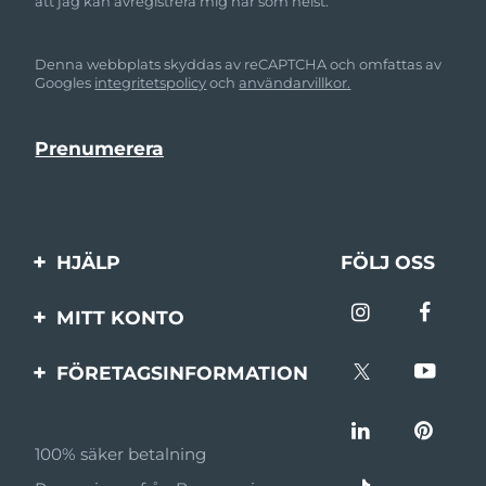
att jag kan avregistrera mig när som helst.
Denna webbplats skyddas av reCAPTCHA och omfattas av
Googles
integritetspolicy
och
användarvillkor.
HJÄLP
FÖLJ OSS
Kontakta oss
MITT KONTO
Beställningar & leverans
Produktregistrering
FÖRETAGSINFORMATION
Garantier & returer
Support
Om FOREO
Vanliga frågor
100% säker betalning
Affiliateprogram
Batteriinformation