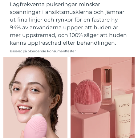
Lågfrekventa pulseringar minskar
Filippinerna
Förväntad leverans
8/15/26
spänningar i ansiktsmusklerna och jämnar
ut fina linjer och rynkor för en fastare hy.
Polen
Förväntad leverans
8/13/26
94% av användarna uppger att huden är
mer uppstramad, och 100% säger att huden
Portugal
Förväntad leverans
8/12/26
känns uppfräschad efter behandlingen.
Puerto Rico
Förväntad leverans
8/14/26
Baserat på oberoende konsumenttester
Qatar
Förväntad leverans
8/13/26
Réunion
Förväntad leverans
8/17/26
Rumänien
Förväntad leverans
8/12/26
Ryssland
Förväntad leverans
8/20/26
Saudiarabien
Förväntad leverans
8/13/26
Singapore
Förväntad leverans
8/14/26