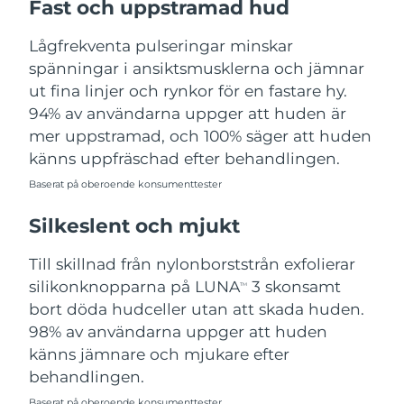
Fast och uppstramad hud
Turkiet
Förväntad leverans
8/13/26
Lågfrekventa pulseringar minskar
Förenade
spänningar i ansiktsmusklerna och jämnar
Förväntad leverans
8/13/26
Arabemiraten
ut fina linjer och rynkor för en fastare hy.
94% av användarna uppger att huden är
Storbritannien
Förväntad leverans
8/12/26
mer uppstramad, och 100% säger att huden
känns uppfräschad efter behandlingen.
USA
Förväntad leverans
8/13/26
Baserat på oberoende konsumenttester
Uzbekistan
Förväntad leverans
8/17/26
Silkeslent och mjukt
Vietnam
Förväntad leverans
8/18/26
Till skillnad från nylonborststrån exfolierar
silikonknopparna på LUNA
3 skonsamt
TM
bort döda hudceller utan att skada huden.
98% av användarna uppger att huden
känns jämnare och mjukare efter
behandlingen.
Baserat på oberoende konsumenttester