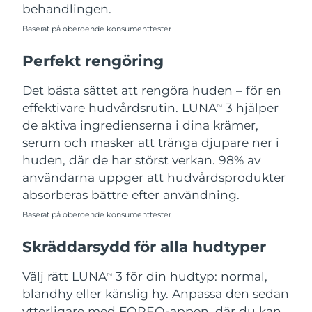
behandlingen.
Baserat på oberoende konsumenttester
Perfekt rengöring
Det bästa sättet att rengöra huden – för en
effektivare hudvårdsrutin. LUNA
3 hjälper
TM
de aktiva ingredienserna i dina krämer,
serum och masker att tränga djupare ner i
huden, där de har störst verkan. 98% av
användarna uppger att hudvårdsprodukter
absorberas bättre efter användning.
Baserat på oberoende konsumenttester
Skräddarsydd för alla hudtyper
Välj rätt LUNA
3 för din hudtyp: normal,
TM
blandhy eller känslig hy. Anpassa den sedan
ytterligare med FOREO-appen, där du kan