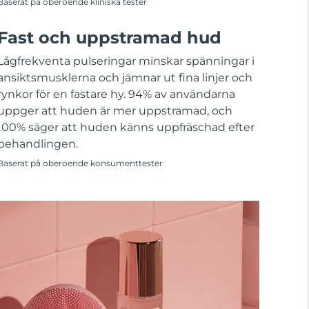
Baserat på oberoende kliniska tester
Fast och uppstramad hud
Lågfrekventa pulseringar minskar spänningar i
ansiktsmusklerna och jämnar ut fina linjer och
rynkor för en fastare hy. 94% av användarna
uppger att huden är mer uppstramad, och
100% säger att huden känns uppfräschad efter
behandlingen.
Baserat på oberoende konsumenttester