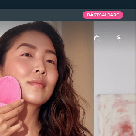
BÄSTSÄLJARE
Logga in
Användarprofil
Mina enheter
Mina beställningar
Mina adresser
Mina prenumerationer