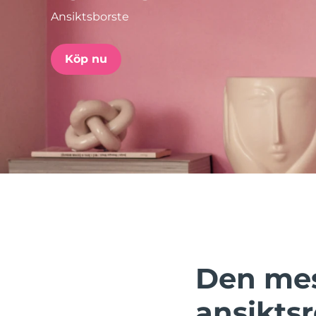
Ansiktsborste
issa™ Teeth Whitening Set
Köp nu
FAQ™ Dual LED Panel
POPULÄR
Specialerbjudanden
Bästsäljare
Den mes
ansikts