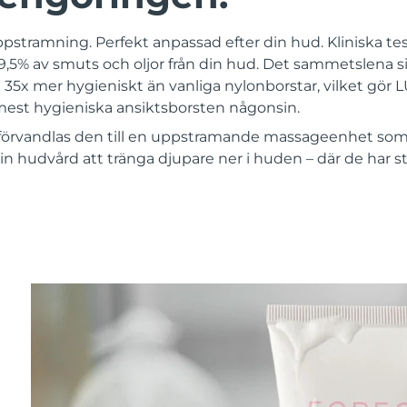
ppstramning. Perfekt anpassad efter din hud. Kliniska test
,5% av smuts och oljor från din hud. Det sammetslena si
 35x mer hygieniskt än vanliga nylonborstar, vilket gör
st hygieniska ansiktsborsten någonsin.
förvandlas den till en uppstramande massageenhet som 
in hudvård att tränga djupare ner i huden – där de har st