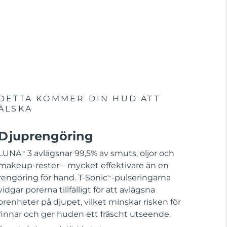
DETTA KOMMER DIN HUD ATT
ÄLSKA
Djuprengöring
LUNA
3 avlägsnar 99,5% av smuts, oljor och
TM
makeup-rester – mycket effektivare än en
rengöring för hand. T-Sonic
-pulseringarna
TM
vidgar porerna tillfälligt för att avlägsna
orenheter på djupet, vilket minskar risken för
finnar och ger huden ett fräscht utseende.