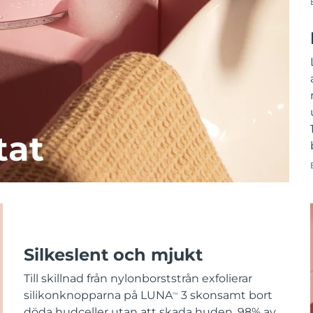
tat
Silkeslent och mjukt
Till skillnad från nylonborststrån exfolierar
silikonknopparna på LUNA
3 skonsamt bort
TM
döda hudceller utan att skada huden. 98% av