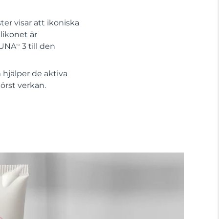
er visar att ikoniska
likonet är
 LUNA
3 till den
TM
hjälper de aktiva
örst verkan.