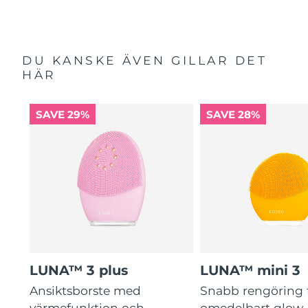
DU KANSKE ÄVEN GILLAR DET
HÄR
SAVE 29%
SAVE 28%
LUNA™ 3 plus
LUNA™ mini 3
Ansiktsborste med
Snabb rengöring 
värmefunktion och
omedelbart glow