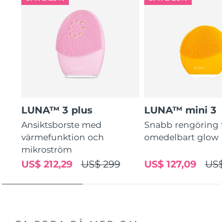
guidade rutiner.
LUNA™ 3 plus
LUNA™ mini 3
Ansiktsborste med
Snabb rengöring 
värmefunktion och
omedelbart glow
mikroström
US$ 212,29
US$ 299
US$ 127,09
US$