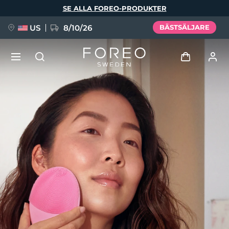
Hoppa
SE ALLA FOREO-PRODUKTER
till
huvudinnehåll
US
8/10/26
BÄSTSÄLJARE
NYHET
Logga in
Språk
BREAKING NEWS
Användarprofil
English
Deutsch
Español
Mina enheter
FAQ™ Pure Beauty-Tech Elixir
Français
Italiano
Português
Mina beställningar
Polski
Svenska
Русский
Türkçe
简体中文
繁體中文
Mina adresser
issa™ Teeth Whitening Set
Mina prenumerationer