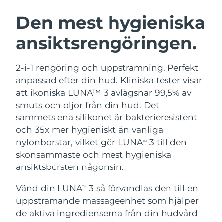
SVENSK SKÖNHETSRUTIN
Den mest hygieniska
Australien
Förväntad leverans
12/08/2026
ansiktsrengöringen.
Förväntad leverans
Österrike
09/08/2026
Ansiktsrengöring
Ansiktslyft
2-i-1 rengöring och uppstramning. Perfekt
Bahrain
Förväntad leverans
10/08/2026
LUNA™ 4-paket
BEAR™ 2-paket
anpassad efter din hud. Kliniska tester visar
Anti-aging massage
Microcurrent toning
att ikoniska LUNA™ 3 avlägsnar 99,5% av
Förväntad leverans
Belgien
09/08/2026
smuts och oljor från din hud. Det
sammetslena silikonet är bakterieresistent
Återfuktning
Munvård
Bermuda
Förväntad leverans
15/08/2026
LUNA™ 4 Plus
BEAR™ 2 go
och 35x mer hygieniskt än vanliga
UFO™ 3-paket
issa™ 4
Massage, LED heating
Microcurrent toning on-the-go
nylonborstar, vilket gör LUNA
3 till den
TM
Bosnien och
FAQ™ ANTI-AGING-BEHANDLING
Deep facial hydration
Hybrid silicone sonic toothbrush
Förväntad leverans
12/08/2026
skonsammaste och mest hygieniska
Hercegovina
ansiktsborsten någonsin.
NEW
LUNA™ 4 Men
BEAR™ 2 eyes & lips
Brunei
UFO™ 3 LED
Förväntad leverans
14/08/2026
issa™ 4 plus
Vänd din LUNA
3 så förvandlas den till en
TM
For men, anti-aging massage
Microcurrent line smoothing device
Near-infrared and red light therapy
uppstramande massageenhet som hjälper
Smart hybrid silicone sonic toothbrush
Förväntad leverans
device
Anti-aging
LED-behandlingar
Bulgarien
de aktiva ingredienserna från din hudvård
09/08/2026