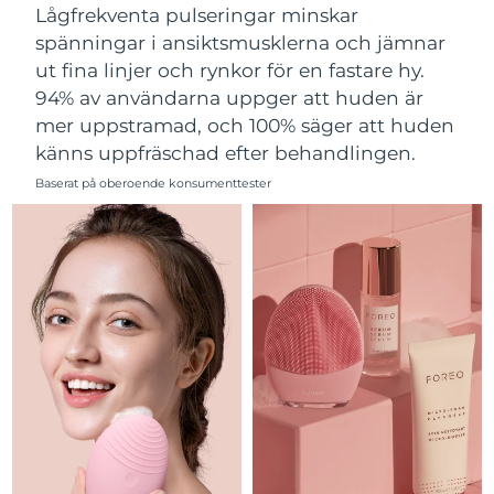
Förväntad leverans
Malta
Lågfrekventa pulseringar minskar
09/08/2026
spänningar i ansiktsmusklerna och jämnar
ut fina linjer och rynkor för en fastare hy.
Mexiko
Förväntad leverans
13/08/2026
94% av användarna uppger att huden är
Monaco
Förväntad leverans
10/08/2026
mer uppstramad, och 100% säger att huden
känns uppfräschad efter behandlingen.
Förväntad leverans
Nederländerna
Baserat på oberoende konsumenttester
09/08/2026
Förväntad leverans
Nya Zeeland
09/08/2026
Förväntad leverans
Norge
09/08/2026
Oman
Förväntad leverans
12/08/2026
Filippinerna
Förväntad leverans
12/08/2026
Polen
Förväntad leverans
10/08/2026