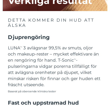
Verkliga resultat
Kazakstan
Förväntad leverans
11/08/2026
Förväntad leverans
Kuwait
DETTA KOMMER DIN HUD ATT
09/08/2026
ÄLSKA
Förväntad leverans
Lettland
09/08/2026
Djuprengöring
Libanon
Förväntad leverans
10/08/2026
LUNA
3 avlägsnar 99,5% av smuts, oljor
TM
och makeup-rester – mycket effektivare än
Förväntad leverans
en rengöring för hand. T-Sonic
-
Litauen
TM
09/08/2026
pulseringarna vidgar porerna tillfälligt för
att avlägsna orenheter på djupet, vilket
Förväntad leverans
Luxemburg
09/08/2026
minskar risken för finnar och ger huden ett
fräscht utseende.
Macao SAR
Förväntad leverans
11/08/2026
Baserat på oberoende kliniska tester
Malaysia
Förväntad leverans
12/08/2026
Fast och uppstramad hud