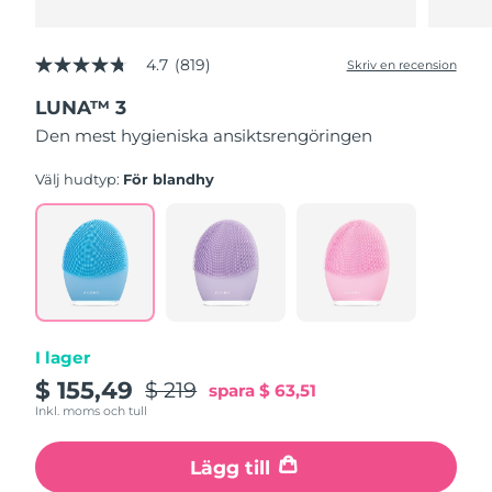
4.7
(819)
Skriv en recension
4.7
av
LUNA™ 3
5
stjärnor,
Den mest hygieniska ansiktsrengöringen
genomsnittligt
betyg.
Read
Välj hudtyp:
För blandhy
819
Reviews.
Länk
till
samma
sida.
I lager
$ 155,49
$ 219
spara
$ 63,51
Inkl. moms och tull
Lägg till