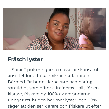
Turkiet
Förväntad leverans
10/08/2026
Förenade
Förväntad leverans
10/08/2026
Arabemiraten
Förväntad leverans
Storbritannien
09/08/2026
USA
Förväntad leverans
10/08/2026
Fräsch lyster
Uzbekistan
Förväntad leverans
14/08/2026
T-Sonic
-pulseringarna masserar skonsamt
TM
Vietnam
Förväntad leverans
15/08/2026
ansiktet för att öka mikrocirkulationen.
Därmed får hudcellerna syre och näring,
samtidigt som gifter elimineras – allt för en
klarare, friskare hy. 100% av användarna
uppger att huden har mer lyster, och 98%
säger att den ser klarare och friskare ut efter