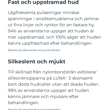
Fast och uppstramad hud
Förväntad leverans
Slovenien
Lågfrekventa pulseringar minskar
09/08/2026
spänningar i ansiktsmusklerna och jämnar
ut fina linjer och rynkor för en fastare hy.
Sydafrika
Förväntad leverans
17/08/2026
94% av användarna uppger att huden är
mer uppstramad, och 100% säger att huden
Sydkorea
Förväntad leverans
11/08/2026
känns uppfräschad efter behandlingen.
Förväntad leverans
Spanien
Baserat på oberoende konsumenttester
09/08/2026
Silkeslent och mjukt
Förväntad leverans
Sverige
09/08/2026
Till skillnad från nylonborststrån exfolierar
silikonknopparna på LUNA
3 skonsamt
Förväntad leverans
TM
Schweiz
09/08/2026
bort döda hudceller utan att skada huden.
98% av användarna uppger att huden
Taiwan
Förväntad leverans
14/08/2026
känns jämnare och mjukare efter
behandlingen.
Thailand
Förväntad leverans
13/08/2026
Baserat på oberoende konsumenttester