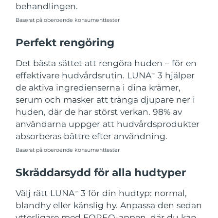
behandlingen.
Baserat på oberoende konsumenttester
Perfekt rengöring
Det bästa sättet att rengöra huden – för en
effektivare hudvårdsrutin. LUNA
3 hjälper
TM
de aktiva ingredienserna i dina krämer,
serum och masker att tränga djupare ner i
huden, där de har störst verkan. 98% av
användarna uppger att hudvårdsprodukter
absorberas bättre efter användning.
Baserat på oberoende konsumenttester
Skräddarsydd för alla hudtyper
Välj rätt LUNA
3 för din hudtyp: normal,
TM
blandhy eller känslig hy. Anpassa den sedan
ytterligare med FOREO-appen, där du kan