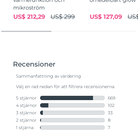
mikroström
US$ 212,29
US$ 299
US$ 127,09
US$