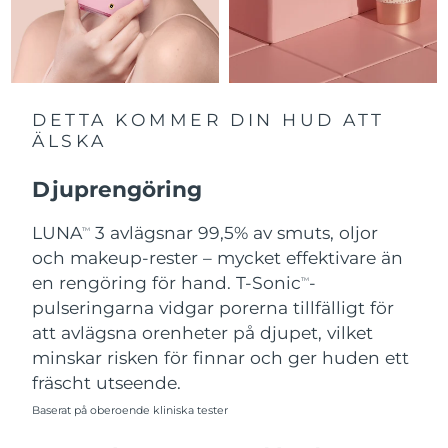
Förväntad leverans
Portugal
09/08/2026
Puerto Rico
Förväntad leverans
11/08/2026
DETTA KOMMER DIN HUD ATT
Qatar
Förväntad leverans
10/08/2026
ÄLSKA
Réunion
Förväntad leverans
14/08/2026
Djuprengöring
Förväntad leverans
LUNA
3 avlägsnar 99,5% av smuts, oljor
TM
Rumänien
09/08/2026
och makeup-rester – mycket effektivare än
en rengöring för hand. T-Sonic
-
TM
Ryssland
Förväntad leverans
17/08/2026
pulseringarna vidgar porerna tillfälligt för
att avlägsna orenheter på djupet, vilket
Saudiarabien
Förväntad leverans
10/08/2026
minskar risken för finnar och ger huden ett
fräscht utseende.
Singapore
Förväntad leverans
11/08/2026
Baserat på oberoende kliniska tester
Förväntad leverans
Slovakien
09/08/2026