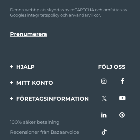
Denna webbplats skyddas av reCAPTCHA och omfattas av
Googles
integritetspolicy
och
användarvillkor.
HJÄLP
FÖLJ OSS
Kontakta oss
MITT KONTO
Beställningar & leverans
Produktregistrering
FÖRETAGSINFORMATION
Garantier & returer
Support
Om FOREO
Vanliga frågor
100% säker betalning
Affiliateprogram
Batteriinformation
Recensioner från Bazaarvoice
Affiliate-nyheter