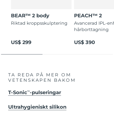
BEAR™ 2 body
PEACH™ 2
Riktad kroppsskulptering
Avancerad IPL-enh
hårborttagning
US$ 299
US$ 390
TA REDA PÅ MER OM
VETENSKAPEN BAKOM
T-Sonic
-pulseringar
TM
Ultrahygieniskt silikon