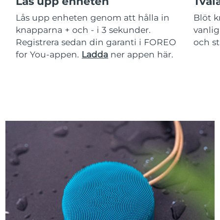
Lås upp enheten
Tvåla
Lås upp enheten genom att hålla in
Blöt 
knapparna + och - i 3 sekunder.
vanlig
Registrera sedan din garanti i FOREO
och s
for You-appen.
Ladda
ner appen här.