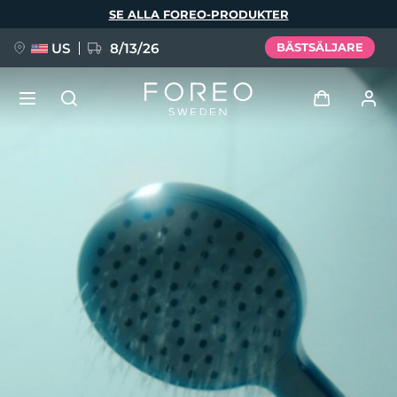
Hoppa
SE ALLA FOREO-PRODUKTER
till
huvudinnehåll
US
8/13/26
BÄSTSÄLJARE
NYHET
Logga in
Språk
BREAKING NEWS
Användarprofil
English
Deutsch
Español
Mina enheter
FAQ™ Pure Beauty-Tech Elixir
Français
Italiano
Português
Mina beställningar
Polski
Svenska
Русский
Türkçe
简体中文
繁體中文
Mina adresser
issa™ Teeth Whitening Set
Mina prenumerationer