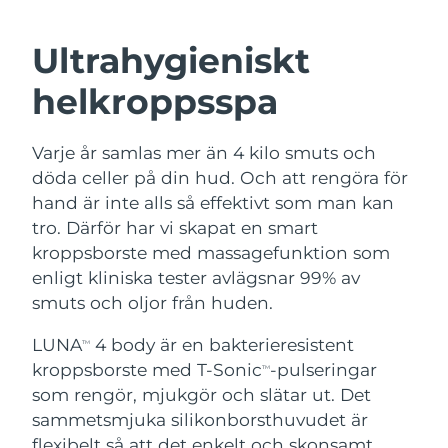
SVENSK SKÖNHETSRUTIN
Österrike
Förväntad leverans
8/12/26
Ultrahygieniskt
Bahrain
Förväntad leverans
8/13/26
helkroppsspa
Ansiktsrengöring
Ansiktslyft
Belgien
Förväntad leverans
8/12/26
Varje år samlas mer än 4 kilo smuts och
LUNA™ 4-paket
BEAR™ 2-paket
Bermuda
Förväntad leverans
8/18/26
döda celler på din hud. Och att rengöra för
Anti-aging massage
Microcurrent toning
hand är inte alls så effektivt som man kan
Bosnien och
tro. Därför har vi skapat en smart
Förväntad leverans
8/15/26
Återfuktning
Munvård
Hercegovina
kroppsborste med massagefunktion som
LUNA™ 4 Plus
BEAR™ 2 go
UFO™ 3-paket
issa™ 4
enligt kliniska tester avlägsnar 99% av
Massage, LED heating
Microcurrent toning on-the-go
Brunei
Förväntad leverans
8/17/26
FAQ™ ANTI-AGING-BEHANDLING
smuts och oljor från huden.
Deep facial hydration
Hybrid silicone sonic toothbrush
Bulgarien
Förväntad leverans
8/12/26
LUNA
4 body är en bakterieresistent
NEW
TM
LUNA™ 4 Men
BEAR™ 2 eyes & lips
UFO™ 3 LED
kroppsborste med T-Sonic
-pulseringar
TM
issa™ 4 plus
Kanada
For men, anti-aging massage
Microcurrent line smoothing device
Förväntad leverans
8/16/26
som rengör, mjukgör och slätar ut. Det
Near-infrared and red light therapy
Smart hybrid silicone sonic toothbrush
device
Anti-aging
LED-behandlingar
sammetsmjuka silikonborsthuvudet är
Chile
Förväntad leverans
8/16/26
flexibelt så att det enkelt och skonsamt