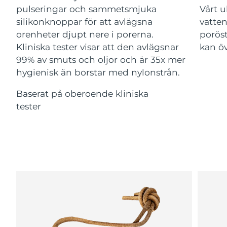
Advanced pore care essentials
For healthy hair
pulseringar och sammetsmjuka
Vårt u
18% PAP
Israel
Förväntad leverans
8/16/26
Kosmetika
Man
silikonknoppar för att avlägsna
vatten
orenheter djupt nere i porerna.
poröst
Italien
Förväntad leverans
8/12/26
Kliniska tester visar att den avlägsnar
kan ö
99% av smuts och oljor och är 35x mer
Japan
Förväntad leverans
8/15/26
hygienisk än borstar med nylonstrån.
Handla allt
Jersey
Förväntad leverans
8/17/26
Baserat på oberoende kliniska
tester
Kazakstan
Förväntad leverans
8/14/26
FOREO APP
Kuwait
Förväntad leverans
8/12/26
OM FOREO
Lettland
Förväntad leverans
8/12/26
Libanon
Förväntad leverans
8/13/26
Litauen
Förväntad leverans
8/12/26
Luxemburg
Förväntad leverans
8/12/26