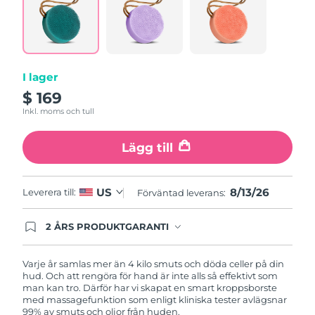
samma
Filippinerna
sida.
Förväntad leverans
8/15/26
Polen
Förväntad leverans
8/13/26
I lager
Portugal
Förväntad leverans
8/12/26
$ 169
Puerto Rico
Inkl. moms och tull
Förväntad leverans
8/14/26
Qatar
Lägg till
Förväntad leverans
8/13/26
Réunion
Förväntad leverans
8/17/26
8/13/26
US
Leverera till:
Förväntad leverans:
Rumänien
Förväntad leverans
8/12/26
2 ÅRS PRODUKTGARANTI
Produkten levereras med FOREOs heltäckande
Ryssland
Förväntad leverans
8/20/26
garanti. Det betyder att vi byter ut produkten
utan extra kostnad om du får problem med den
Varje år samlas mer än 4 kilo smuts och döda celler på din
inom två år efter inköpsdatum.
hud. Och att rengöra för hand är inte alls så effektivt som
Saudiarabien
Förväntad leverans
8/13/26
man kan tro. Därför har vi skapat en smart kroppsborste
med massagefunktion som enligt kliniska tester avlägsnar
Singapore
99% av smuts och oljor från huden.
Förväntad leverans
8/14/26