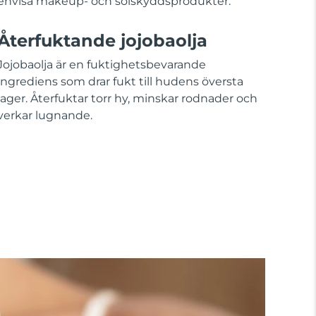
envisa makeup- och solskyddsprodukter.
Återfuktande jojobaolja
Jojobaolja är en fuktighetsbevarande
ingrediens som drar fukt till hudens översta
lager. Återfuktar torr hy, minskar rodnader och
verkar lugnande.