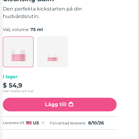
stars,
average
Den perfekta kickstarten på din
rating
value.
hudvårdsrutin.
Read
5
Välj volume:
75 ml
Reviews.
Same
page
link.
I lager
$ 54,9
Inkl. moms och tull
Lägg till
8/10/26
US
Leverera till:
Förväntad leverans: