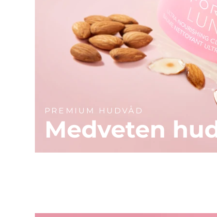
PREMIUM HUDVÅD
Medveten hu