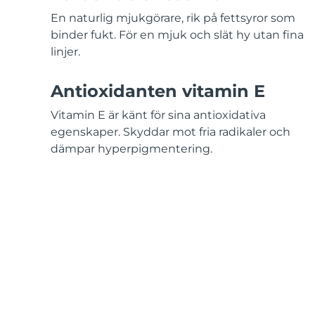
KIWI™-hudvård
All acne treatment devices
All revitalizing eye massagers
Serum
issa™ Teeth Whitening Gel
En naturlig mjukgörare, rik på fettsyror som
Advanced pore care essentials
For healthy hair
18% PAP
binder fukt. För en mjuk och slät hy utan fina
linjer.
Kosmetika
Man
Antioxidanten vitamin E
Vitamin E är känt för sina antioxidativa
Handla allt
egenskaper. Skyddar mot fria radikaler och
dämpar hyperpigmentering.
FOREO APP
OM FOREO