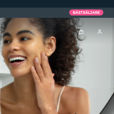
BÄSTSÄLJARE
Logga in
Användarprofil
Mina enheter
Mina beställningar
Mina adresser
Mina prenumerationer