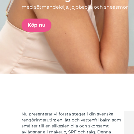
med sötmandelolja, jojobaolja och sheasmör
issa™ Teeth Whitening Set
Köp nu
FAQ™ Dual LED Panel
POPULÄR
Specialerbjudanden
Bästsäljare
Nu presenterar vi första steget i din svenska
rengöringsrutin: en lätt och vattenfri balm som
smälter till en silkeslen olja och skonsamt
avlägsnar all makeup, SPF och talg. Denna