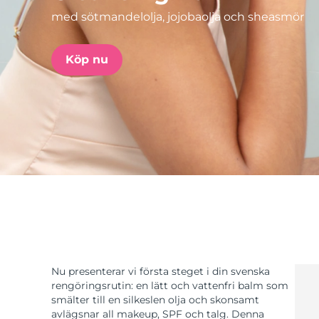
med sötmandelolja, jojobaolja och sheasmör
issa™ Teeth Whitening Set
Köp nu
FAQ™ Dual LED Panel
POPULÄR
Specialerbjudanden
Bästsäljare
Nu presenterar vi första steget i din svenska
rengöringsrutin: en lätt och vattenfri balm som
smälter till en silkeslen olja och skonsamt
avlägsnar all makeup, SPF och talg. Denna