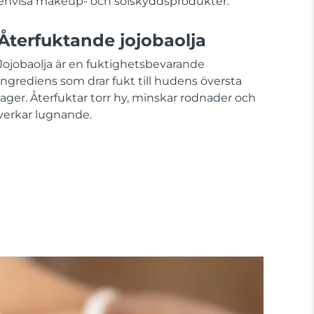
envisa makeup- och solskyddsprodukter.
Återfuktande jojobaolja
Jojobaolja är en fuktighetsbevarande
ingrediens som drar fukt till hudens översta
lager. Återfuktar torr hy, minskar rodnader och
verkar lugnande.