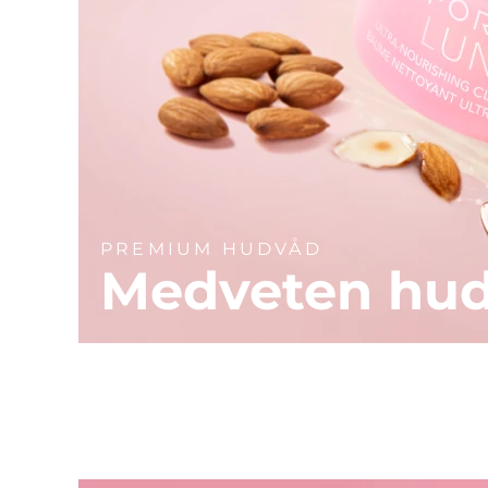
PREMIUM HUDVÅD
Medveten hu