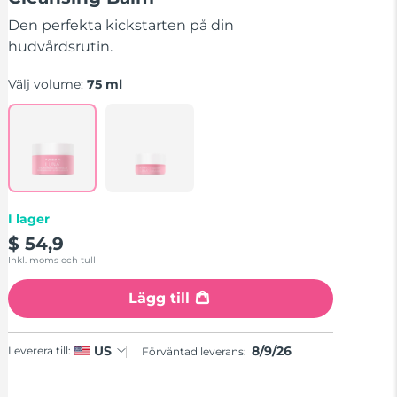
stars,
average
Den perfekta kickstarten på din
rating
value.
hudvårdsrutin.
Read
5
Välj volume:
75 ml
Reviews.
Same
page
link.
I lager
$ 54,9
Inkl. moms och tull
Lägg till
8/9/26
US
Leverera till:
Förväntad leverans: