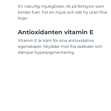
KIWI™-hudvård
All acne treatment devices
All revitalizing eye massagers
Serum
issa™ Teeth Whitening Gel
En naturlig mjukgörare, rik på fettsyror som
Advanced pore care essentials
For healthy hair
18% PAP
binder fukt. För en mjuk och slät hy utan fina
linjer.
Kosmetika
Man
Antioxidanten vitamin E
Vitamin E är känt för sina antioxidativa
Handla allt
egenskaper. Skyddar mot fria radikaler och
dämpar hyperpigmentering.
FOREO APP
OM FOREO