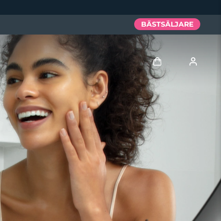
BÄSTSÄLJARE
Logga in
Användarprofil
Mina enheter
Mina beställningar
Mina adresser
Mina prenumerationer