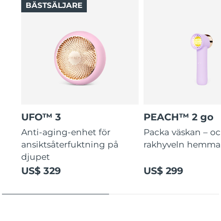
BÄSTSÄLJARE
UFO™ 3
PEACH™ 2 go
Anti-aging-enhet för
Packa väskan – o
ansiktsåterfuktning på
rakhyveln hemma
djupet
US$ 329
US$ 299