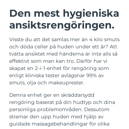
SVENSK SKÖNHETSRUTIN
Österrike
Förväntad leverans
8/8/26
Den mest hygieniska
ansiktsrengöringen.
Bahrain
Förväntad leverans
8/9/26
Ansiktsrengöring
Ansiktslyft
Belgien
Förväntad leverans
8/8/26
Visste du att det samlas mer än 4 kilo smuts
LUNA™ 4-paket
BEAR™ 2-paket
och döda celler på huden under ett år? Att
Bermuda
Förväntad leverans
8/14/26
Anti-aging massage
Microcurrent toning
tvätta ansiktet med händerna är inte alls så
effektivt som man kan tro. Därför har vi
Bosnien och
Förväntad leverans
8/11/26
skapat en 2-i-1-enhet för rengöring som
Återfuktning
Munvård
Hercegovina
LUNA™ 4 Plus
BEAR™ 2 go
enligt kliniska tester avlägsnar 99% av
UFO™ 3-paket
issa™ 4
Massage, LED heating
Microcurrent toning on-the-go
smuts, olja och makeuprester.
Brunei
Förväntad leverans
8/13/26
FAQ™ ANTI-AGING-BEHANDLING
Deep facial hydration
Hybrid silicone sonic toothbrush
Denna enhet ger en skräddarsydd
Bulgarien
Förväntad leverans
8/8/26
NEW
rengöring baserat på din hudtyp och dina
LUNA™ 4 Men
BEAR™ 2 eyes & lips
UFO™ 3 LED
issa™ 4 plus
personliga problemområden. Dessutom
Kanada
For men, anti-aging massage
Microcurrent line smoothing device
Förväntad leverans
8/12/26
Near-infrared and red light therapy
stramar den upp huden med hjälp av
Smart hybrid silicone sonic toothbrush
device
Anti-aging
LED-behandlingar
Chile
guidade massagebehandlingar för olika
Förväntad leverans
8/12/26