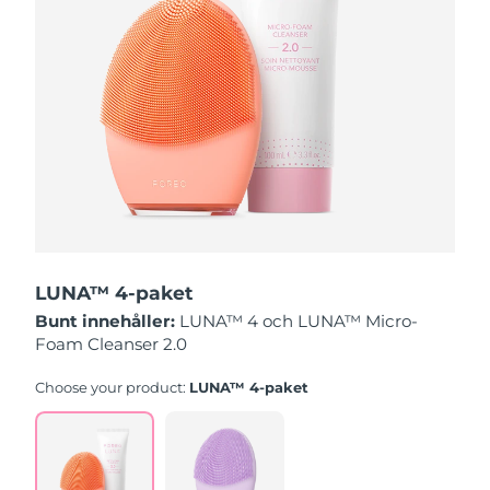
Slovakien
Förväntad leverans
8/8/26
Slovenien
Förväntad leverans
8/8/26
Sydafrika
Förväntad leverans
8/16/26
Sydkorea
Förväntad leverans
8/10/26
Spanien
Förväntad leverans
8/8/26
LUNA™ 4-paket
Sverige
Förväntad leverans
8/8/26
Bunt innehåller:
LUNA™ 4 och LUNA™ Micro-
Foam Cleanser 2.0
Schweiz
Förväntad leverans
8/8/26
Choose your product:
LUNA™ 4-paket
Taiwan
Förväntad leverans
8/13/26
Thailand
Förväntad leverans
8/12/26