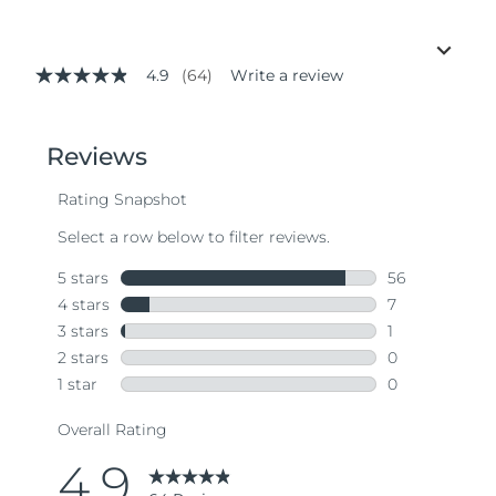
4.9
(64)
Write a review
4.9
out
of
5
stars,
average
rating
value.
Read
64
Reviews.
Same
page
link.