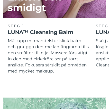
smidigt
STEG 1
STEG
LUNA™ Cleansing Balm
LUNA
Mät upp en mandelstor klick balm
Skölj
och gnugga den mellan fingrarna tills
lösgj
den smälter till olja. Massera försiktigt
ansik
in den med cirkelrörelser på torrt
applic
ansikte. Fokusera särskilt på områden
Cleans
med mycket makeup.