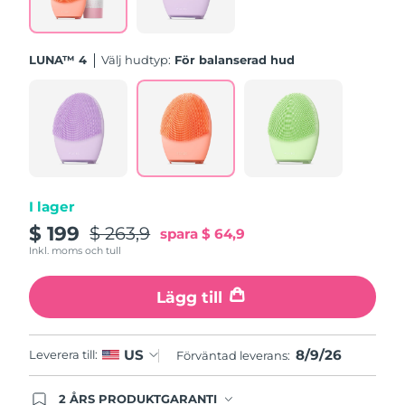
Turkiet
Förväntad leverans
8/9/26
Förenade
LUNA™ 4
Välj hudtyp:
För balanserad hud
Förväntad leverans
8/9/26
Arabemiraten
Storbritannien
Förväntad leverans
8/8/26
USA
Förväntad leverans
8/9/26
Uzbekistan
Förväntad leverans
8/13/26
I lager
$ 199
$ 263,9
spara
$ 64,9
Vietnam
Förväntad leverans
8/14/26
Inkl. moms och tull
Lägg till
8/9/26
US
Leverera till:
Förväntad leverans:
2 ÅRS PRODUKTGARANTI