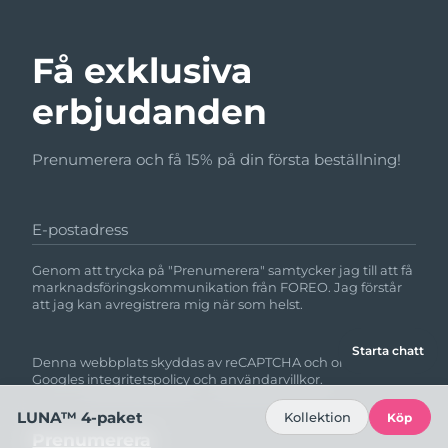
Få exklusiva
erbjudanden
Prenumerera och få 15% på din första beställning!
E-postadress
Genom att trycka på "Prenumerera" samtycker jag till att få
marknadsföringskommunikation från FOREO. Jag förstår
att jag kan avregistrera mig när som helst.
Starta chatt
Denna webbplats skyddas av reCAPTCHA och omfattas av
Googles
integritetspolicy
och
användarvillkor.
LUNA™ 4-paket
Kollektion
Köp