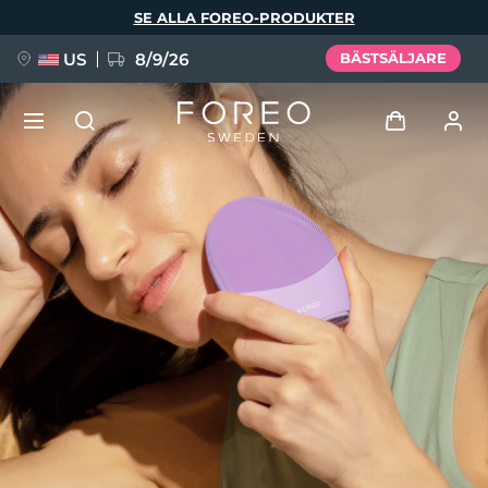
Hoppa
SE ALLA FOREO-PRODUKTER
till
huvudinnehåll
US
8/9/26
BÄSTSÄLJARE
NYHET
Logga in
Språk
BREAKING NEWS
Användarprofil
English
Deutsch
Español
Mina enheter
FAQ™ Pure Beauty-Tech Elixir
Français
Italiano
Português
Mina beställningar
Polski
Svenska
Русский
Türkçe
简体中文
繁體中文
Mina adresser
issa™ Teeth Whitening Set
Mina prenumerationer