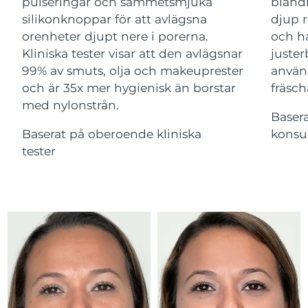
Advanced pore care essentials
pulseringar och sammetsmjuka
bland
For healthy hair
18% PAP
Israel
Förväntad leverans
8/12/26
silikonknoppar för att avlägsna
djup r
Kosmetika
Man
orenheter djupt nere i porerna.
och ha
Italien
Förväntad leverans
8/8/26
Kliniska tester visar att den avlägsnar
juster
99% av smuts, olja och makeuprester
använ
Japan
Förväntad leverans
8/11/26
och är 35x mer hygienisk än borstar
fräsch
med nylonstrån.
Handla allt
Jersey
Förväntad leverans
8/13/26
Baser
Baserat på oberoende kliniska
konsu
Kazakstan
Förväntad leverans
8/10/26
tester
FOREO APP
Kuwait
Förväntad leverans
8/8/26
OM FOREO
Lettland
Förväntad leverans
8/8/26
Libanon
Förväntad leverans
8/9/26
Litauen
Förväntad leverans
8/8/26
Luxemburg
Förväntad leverans
8/8/26