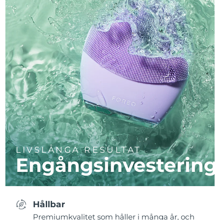
LIVSLÅNGA RESULTAT
Engångsinvestering
Hållbar
Premiumkvalitet som håller i många år, och