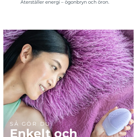
Återställer energi – ögonbryn och öron.
SÅ GÖR DU
Enkelt och