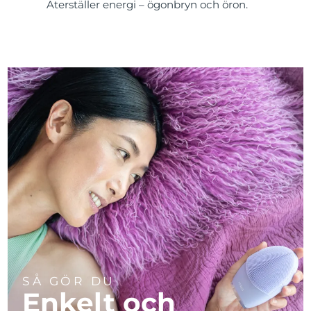
Återställer energi – ögonbryn och öron.
SÅ GÖR DU
Enkelt och