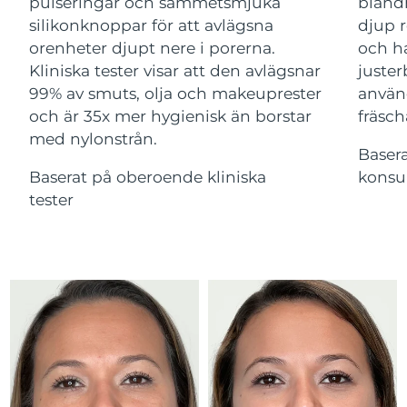
Advanced pore care essentials
pulseringar och sammetsmjuka
bland
For healthy hair
18% PAP
Israel
Förväntad leverans
13/08/26
silikonknoppar för att avlägsna
djup r
Kosmetika
Man
orenheter djupt nere i porerna.
och ha
Italien
Förväntad leverans
09/08/26
Kliniska tester visar att den avlägsnar
juster
99% av smuts, olja och makeuprester
använ
Japan
Förväntad leverans
12/08/26
och är 35x mer hygienisk än borstar
fräsch
med nylonstrån.
Handla allt
Jersey
Förväntad leverans
14/08/26
Baser
Baserat på oberoende kliniska
konsu
Kazakstan
Förväntad leverans
11/08/26
tester
FOREO APP
Kuwait
Förväntad leverans
09/08/26
OM FOREO
Lettland
Förväntad leverans
09/08/26
Libanon
Förväntad leverans
10/08/26
Litauen
Förväntad leverans
09/08/26
Luxemburg
Förväntad leverans
09/08/26