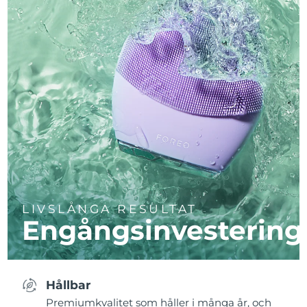
LIVSLÅNGA RESULTAT
Engångsinvestering
Hållbar
Premiumkvalitet som håller i många år, och