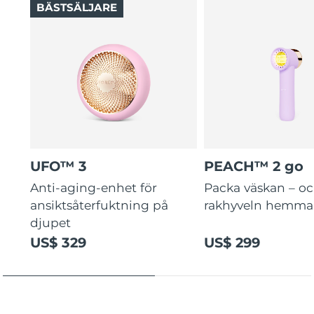
BÄSTSÄLJARE
UFO™ 3
PEACH™ 2 go
Anti-aging-enhet för
Packa väskan – o
ansiktsåterfuktning på
rakhyveln hemma
djupet
US$ 329
US$ 299