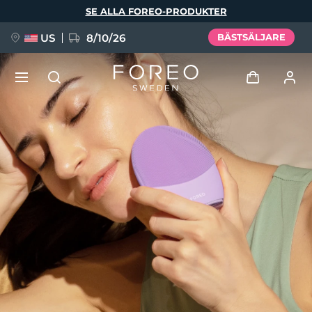
Hoppa
SE ALLA FOREO-PRODUKTER
till
huvudinnehåll
US
8/10/26
BÄSTSÄLJARE
NYHET
Logga in
Språk
BREAKING NEWS
Användarprofil
English
Deutsch
Español
Mina enheter
FAQ™ Pure Beauty-Tech Elixir
Français
Italiano
Português
Mina beställningar
Polski
Svenska
Русский
Türkçe
简体中文
繁體中文
Mina adresser
issa™ Teeth Whitening Set
Mina prenumerationer