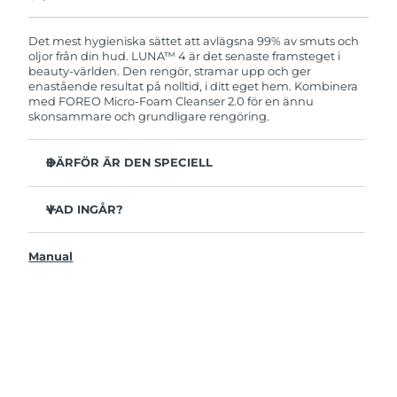
Produkten levereras med FOREOs heltäckande
garanti. Det betyder att vi byter ut produkten
utan extra kostnad om du får problem med den
Det mest hygieniska sättet att avlägsna 99% av smuts och
inom två år efter inköpsdatum.
oljor från din hud. LUNA™ 4 är det senaste framsteget i
beauty-världen. Den rengör, stramar upp och ger
enastående resultat på nolltid, i ditt eget hem. Kombinera
med FOREO Micro-Foam Cleanser 2.0 för en ännu
skonsammare och grundligare rengöring.
DÄRFÖR ÄR DEN SPECIELL
96% av användarna uppger att huden ser friskare ut.
81% upplever mindre finnar.
VAD INGÅR?
Avlägsnar smuts och oljor på djupet utan att torka ut.
LUNAA™ 4
86% av användarna uppger att huden både känns och
Manual
LUNA™ Micro-Foam Cleanser 2.0
ser fastare och mer elastisk ut.
USB-laddkabel
Ger huden näring och skyddar mot fria radikaler.
Resenecessär
35x mer hygienisk än borstar med nylonborststrån.
Snabbstartsguide
Bruksanvisning
2 års garanti (Spanien, Portugal, Sverige: 3 års garanti)