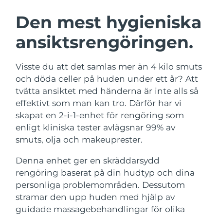
SVENSK SKÖNHETSRUTIN
Österrike
Förväntad leverans
09/08/26
Den mest hygieniska
ansiktsrengöringen.
Bahrain
Förväntad leverans
10/08/26
Ansiktsrengöring
Ansiktslyft
Belgien
Förväntad leverans
09/08/26
Visste du att det samlas mer än 4 kilo smuts
LUNA™ 4-paket
BEAR™ 2-paket
och döda celler på huden under ett år? Att
Bermuda
Förväntad leverans
15/08/26
Anti-aging massage
Microcurrent toning
tvätta ansiktet med händerna är inte alls så
effektivt som man kan tro. Därför har vi
Bosnien och
Förväntad leverans
12/08/26
skapat en 2-i-1-enhet för rengöring som
Återfuktning
Munvård
Hercegovina
LUNA™ 4 Plus
BEAR™ 2 go
enligt kliniska tester avlägsnar 99% av
UFO™ 3-paket
issa™ 4
Massage, LED heating
Microcurrent toning on-the-go
smuts, olja och makeuprester.
Brunei
Förväntad leverans
14/08/26
FAQ™ ANTI-AGING-BEHANDLING
Deep facial hydration
Hybrid silicone sonic toothbrush
Denna enhet ger en skräddarsydd
Bulgarien
Förväntad leverans
09/08/26
NEW
rengöring baserat på din hudtyp och dina
LUNA™ 4 Men
BEAR™ 2 eyes & lips
UFO™ 3 LED
issa™ 4 plus
personliga problemområden. Dessutom
Kanada
For men, anti-aging massage
Microcurrent line smoothing device
Förväntad leverans
13/08/26
Near-infrared and red light therapy
stramar den upp huden med hjälp av
Smart hybrid silicone sonic toothbrush
device
Anti-aging
LED-behandlingar
Chile
guidade massagebehandlingar för olika
Förväntad leverans
13/08/26