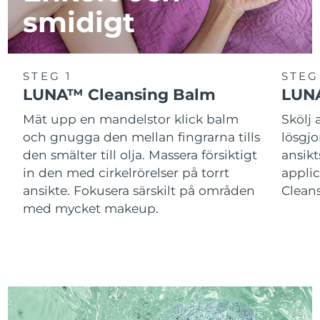
smidigt
STEG 1
STEG
LUNA™ Cleansing Balm
LUNA
Mät upp en mandelstor klick balm
Skölj
och gnugga den mellan fingrarna tills
lösgj
den smälter till olja. Massera försiktigt
ansik
in den med cirkelrörelser på torrt
applic
ansikte. Fokusera särskilt på områden
Cleans
med mycket makeup.