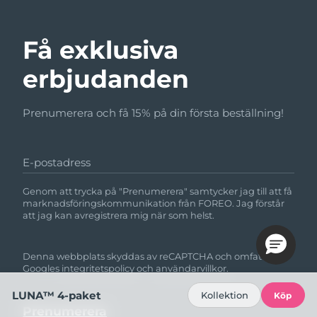
Få exklusiva
erbjudanden
Prenumerera och få 15% på din första beställning!
E-postadress
Genom att trycka på "Prenumerera" samtycker jag till att få
marknadsföringskommunikation från FOREO. Jag förstår
att jag kan avregistrera mig när som helst.
Denna webbplats skyddas av reCAPTCHA och omfattas av
Googles
integritetspolicy
och
användarvillkor.
LUNA™ 4-paket
Kollektion
Köp