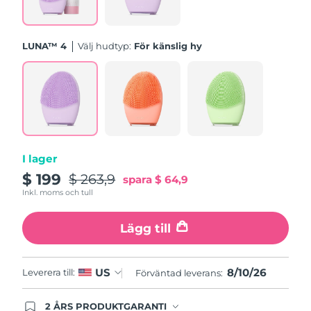
Turkiet
Förväntad leverans
10/08/26
Förenade
LUNA™ 4
Välj hudtyp:
För känslig hy
Förväntad leverans
10/08/26
Arabemiraten
Storbritannien
Förväntad leverans
09/08/26
USA
Förväntad leverans
10/08/26
Uzbekistan
Förväntad leverans
14/08/26
I lager
$ 199
$ 263,9
spara
$ 64,9
Vietnam
Förväntad leverans
15/08/26
Inkl. moms och tull
Lägg till
8/10/26
US
Leverera till:
Förväntad leverans:
2 ÅRS PRODUKTGARANTI