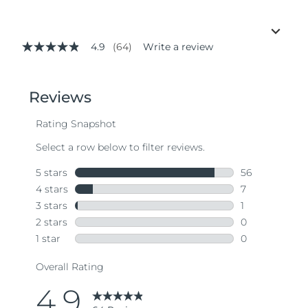
4.9
(64)
Write a review
4.9
out
of
5
stars,
average
rating
value.
Read
64
Reviews.
Same
page
link.