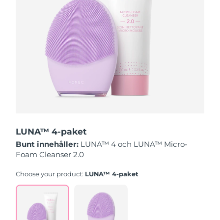
Slovakien
Förväntad leverans
09/08/26
Slovenien
Förväntad leverans
09/08/26
Sydafrika
Förväntad leverans
17/08/26
Sydkorea
Förväntad leverans
11/08/26
Spanien
Förväntad leverans
09/08/26
LUNA™ 4-paket
Sverige
Förväntad leverans
09/08/26
Bunt innehåller:
LUNA™ 4 och LUNA™ Micro-
Foam Cleanser 2.0
Schweiz
Förväntad leverans
09/08/26
Choose your product:
LUNA™ 4-paket
Taiwan
Förväntad leverans
14/08/26
Thailand
Förväntad leverans
13/08/26